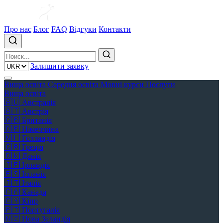
Про нас
Блог
FAQ
Відгуки
Контакти
Залишити заявку
Вища освіта
Середня освіта
Мовні курси
Послуги
Вища освіта
🇦🇺
Австралія
🇦🇹
Австрія
🇬🇧
Британія
🇩🇪
Німеччина
🇳🇱
Голландія
🇬🇷
Греція
🇩🇰
Данія
🇮🇪
Ірландія
🇪🇸
Іспанія
🇮🇹
Італія
🇨🇦
Канада
🇨🇾
Кіпр
🇵🇹
Португалія
🇳🇿
Нова Зеландія