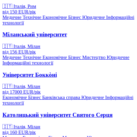
🇮🇹
Італія, Рим
від
150
EUR/
рік
Медичне
Технічне
Економічне
Бізнес
Юридичне
Інформаційні
технології
Міланський університет
🇮🇹
Італія, Мілан
від
156
EUR/
рік
Медичне
Технічне
Економічне
Бізнес
Мистецтво
Юридичне
Інформаційні технології
Університет Боккòні
🇮🇹
Італія, Мілан
від
17000
EUR/
рік
Економічне
Бізнес
Банківська справа
Юридичне
Інформаційні
технології
Католицький університет Святого Серця
🇮🇹
Італія, Мілан
від
160
EUR/
рік