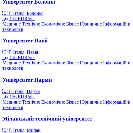
Університет Болоньї
🇮🇹
Італія, Болонья
від
157
EUR/
рік
Медичне
Технічне
Економічне
Бізнес
Юридичне
Інформаційні
технології
Університет Павії
🇮🇹
Італія, Павія
від
156
EUR/
рік
Медичне
Технічне
Економічне
Бізнес
Юридичне
Інформаційні
технології
Університет Парми
🇮🇹
Італія, Парма
від
156
EUR/
рік
Медичне
Технічне
Економічне
Бізнес
Юридичне
Інформаційні
технології
Міланський технічний університет
🇮🇹
Італія, Милан