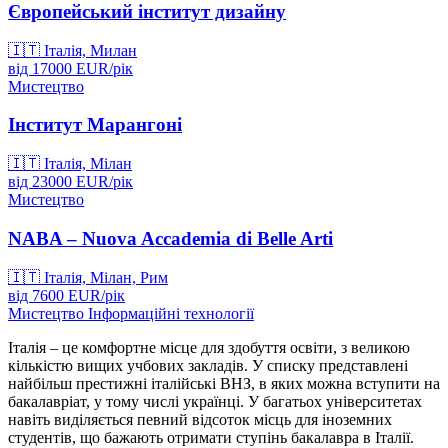
Європейський інститут дизайну
🇮🇹
Італія, Милан
від
17000
EUR/
рік
Мистецтво
Інститут Марангоні
🇮🇹
Італія, Мілан
від
23000
EUR/
рік
Мистецтво
NABA – Nuova Accademia di Belle Arti
🇮🇹
Італія, Мілан, Рим
від
7600
EUR/
рік
Мистецтво
Інформаційні технології
Італія – це комфортне місце для здобуття освіти, з великою
кількістю вищих учбових закладів. У списку представлені
найбільш престижні італійські ВНЗ, в яких можна вступити на
бакалавріат, у тому числі українці. У багатьох університетах
навіть виділяється певний відсоток місць для іноземних
студентів, що бажають отримати ступінь бакалавра в Італії.