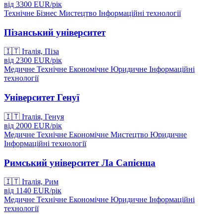
від
3300
EUR/
рік
Технічне
Бізнес
Мистецтво
Інформаційні технології
Пізанський університет
🇮🇹
Італія, Піза
від
2300
EUR/
рік
Медичне
Технічне
Економічне
Юридичне
Інформаційні
технології
Університет Генуї
🇮🇹
Італія, Генуя
від
2000
EUR/
рік
Медичне
Технічне
Економічне
Мистецтво
Юридичне
Інформаційні технології
Римський університет Ла Сапієнца
🇮🇹
Італія, Рим
від
1140
EUR/
рік
Медичне
Технічне
Економічне
Юридичне
Інформаційні
технології