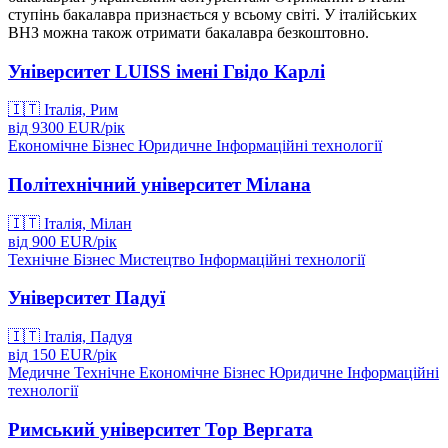
ступінь бакалавра признається у всьому світі. У італійських
ВНЗ можна також отримати бакалавра безкоштовно.
Університет LUISS імені Гвідо Карлі
🇮🇹
Італія, Рим
від
9300
EUR/
рік
Економічне
Бізнес
Юридичне
Інформаційні технології
Політехнічний університет Мілана
🇮🇹
Італія, Мілан
від
900
EUR/
рік
Технічне
Бізнес
Мистецтво
Інформаційні технології
Університет Падуї
🇮🇹
Італія, Падуя
від
150
EUR/
рік
Медичне
Технічне
Економічне
Бізнес
Юридичне
Інформаційні
технології
Римський університет Тор Вергата