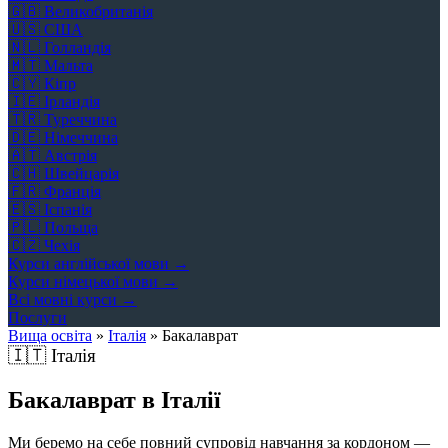
🇬🇧
Великобританія
🇺🇸
США
🇳🇱
Голландія
🇲🇹
Мальта
🇨🇾
Кіпр
🇮🇪
Ірландія
🇹🇷
Туреччина
🇩🇪
Німеччина
🇦🇹
Австрія
🇨🇭
Швейцарія
🇫🇷
Франція
🇪🇸
Іспанія
🇵🇱
Польща
🇨🇿
Чехія
Курси англійської мови →
Курси німецької мови →
Всі мовні курси →
Послуги
Вища освіта
»
Італія
»
Бакалаврат
🇮🇹
Італія
Бакалаврат в Італії
Ми беремо на себе повний супровід навчання за кордоном —