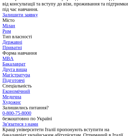
від консультації та вступу до візи, проживання та підтримки
під час навчання.
Залишити заявку
Місто
Мілан
Рим
Тип власності
Державні
Приватні
Форма навчання
MBA
Бакалаврат
Друга вища
Магістратура
Підготовчі
Спеціальність
Економічний
Медична
Художнє
Залишились питання?
0-800-75-8000
безкоштовно по Україні
Зв'язатися з нами
Кращі університети Італії пропонують вступити на
бакалавріат українським абітурієнтам. Отриманий в Італії