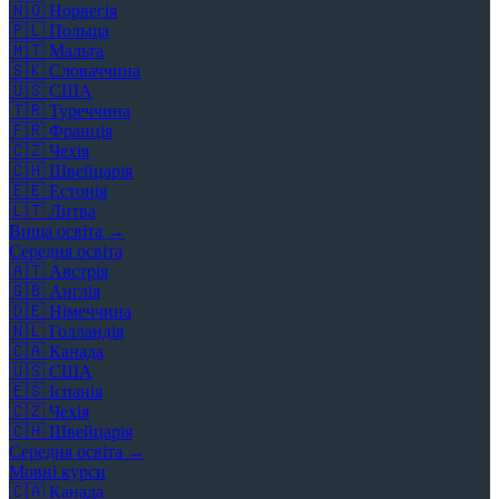
🇳🇴
Норвегія
🇵🇱
Польща
🇲🇹
Мальта
🇸🇰
Словаччина
🇺🇸
США
🇹🇷
Туреччина
🇫🇷
Франція
🇨🇿
Чехія
🇨🇭
Швейцарія
🇪🇪
Естонія
🇱🇹
Литва
Вища освіта →
Середня освіта
🇦🇹
Австрія
🇬🇧
Англія
🇩🇪
Німеччина
🇳🇱
Голландія
🇨🇦
Канада
🇺🇸
США
🇪🇸
Іспанія
🇨🇿
Чехія
🇨🇭
Швейцарія
Середня освіта →
Мовні курси
🇨🇦
Канада