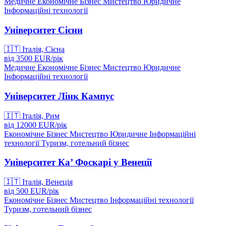
Медичне
Економічне
Бізнес
Мистецтво
Юридичне
Інформаційні технології
Університет Сієни
🇮🇹
Італія, Сієна
від
3500
EUR/
рік
Медичне
Економічне
Бізнес
Мистецтво
Юридичне
Інформаційні технології
Університет Лінк Кампус
🇮🇹
Італія, Рим
від
12000
EUR/
рік
Економічне
Бізнес
Мистецтво
Юридичне
Інформаційні
технології
Туризм, готельний бізнес
Університет Ка’ Фоскарі у Венеції
🇮🇹
Італія, Венеція
від
500
EUR/
рік
Економічне
Бізнес
Мистецтво
Інформаційні технології
Туризм, готельний бізнес