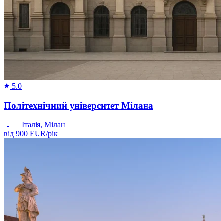
5.0
Політехнічний університет Мілана
🇮🇹
Італія, Мілан
від
900
EUR/
рік