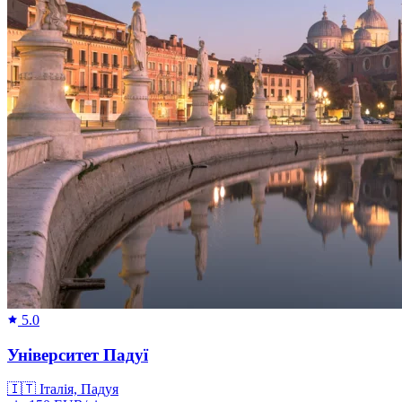
5.0
Університет Падуї
🇮🇹
Італія, Падуя