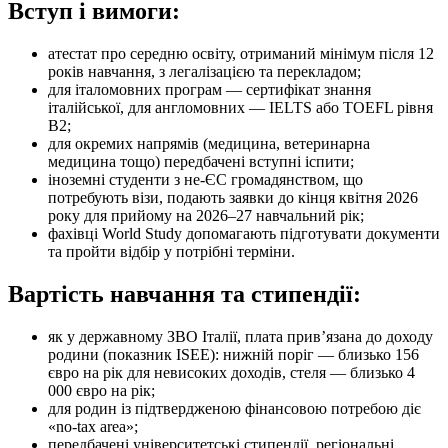
Вступ і вимоги:
атестат про середню освіту, отриманий мінімум після 12
років навчання, з легалізацією та перекладом;
для італомовних програм — сертифікат знання
італійської, для англомовних — IELTS або TOEFL рівня
B2;
для окремих напрямів (медицина, ветеринарна
медицина тощо) передбачені вступні іспити;
іноземні студенти з не-ЄС громадянством, що
потребують візи, подають заявки до кінця квітня 2026
року для прийому на 2026–27 навчальний рік;
фахівці World Study допомагають підготувати документи
та пройти відбір у потрібні терміни.
Вартість навчання та стипендії:
як у державному ЗВО Італії, плата прив’язана до доходу
родини (показник ISEE): нижній поріг — близько 156
євро на рік для невисоких доходів, стеля — близько 4
000 євро на рік;
для родин із підтвердженою фінансовою потребою діє
«no-tax area»;
передбачені університетські стипендії, регіональні