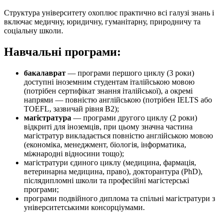
Структура університету охоплює практично всі галузі знань і
включає медичну, юридичну, гуманітарну, природничу та
соціальну школи.
Навчальні програми:
бакалаврат
— програми першого циклу (3 роки)
доступні іноземним студентам італійською мовою
(потрібен сертифікат знання італійської), а окремі
напрями — повністю англійською (потрібен IELTS або
TOEFL, зазвичай рівня B2);
магістратура
— програми другого циклу (2 роки)
відкриті для іноземців, при цьому значна частина
магістратур викладається повністю англійською мовою
(економіка, менеджмент, біологія, інформатика,
міжнародні відносини тощо);
магістратури єдиного циклу (медицина, фармація,
ветеринарна медицина, право), докторантура (PhD),
післядипломні школи та професійні магістерські
програми;
програми подвійного диплома та спільні магістратури з
університетськими консорціумами.