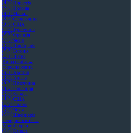
🇳🇴
Норвегія
🇵🇱
Польща
🇲🇹
Мальта
🇸🇰
Словаччина
🇺🇸
США
🇹🇷
Туреччина
🇫🇷
Франція
🇨🇿
Чехія
🇨🇭
Швейцарія
🇪🇪
Естонія
🇱🇹
Литва
Вища освіта →
Середня освіта
🇦🇹
Австрія
🇬🇧
Англія
🇩🇪
Німеччина
🇳🇱
Голландія
🇨🇦
Канада
🇺🇸
США
🇪🇸
Іспанія
🇨🇿
Чехія
🇨🇭
Швейцарія
Середня освіта →
Мовні курси
🇨🇦
Канада