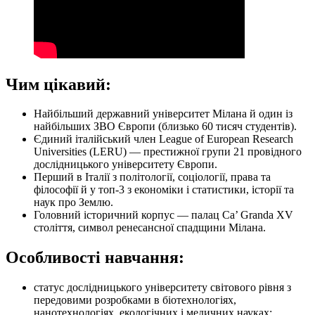
Чим цікавий:
Найбільший державний університет Мілана й один із
найбільших ЗВО Європи (близько 60 тисяч студентів).
Єдиний італійський член League of European Research
Universities (LERU) — престижної групи 21 провідного
дослідницького університету Європи.
Перший в Італії з політології, соціології, права та
філософії й у топ-3 з економіки і статистики, історії та
наук про Землю.
Головний історичний корпус — палац Ca’ Granda XV
століття, символ ренесансної спадщини Мілана.
Особливості навчання:
статус дослідницького університету світового рівня з
передовими розробками в біотехнологіях,
нанотехнологіях, екологічних і медичних науках;