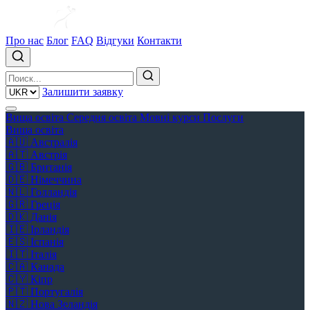
Про нас
Блог
FAQ
Відгуки
Контакти
Залишити заявку
Вища освіта
Середня освіта
Мовні курси
Послуги
Вища освіта
🇦🇺
Австралія
🇦🇹
Австрія
🇬🇧
Британія
🇩🇪
Німеччина
🇳🇱
Голландія
🇬🇷
Греція
🇩🇰
Данія
🇮🇪
Ірландія
🇪🇸
Іспанія
🇮🇹
Італія
🇨🇦
Канада
🇨🇾
Кіпр
🇵🇹
Португалія
🇳🇿
Нова Зеландія