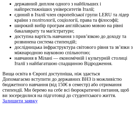
державний диплом одного з найбільших і
найпрестижніших університетів Італії;
єдиний в Італії член європейської групи LERU та лідер
країни з політології, соціології, права та філософії;
широкий вибір програм англійською мовою на рівні
бакалаврату та магістратури;
доступна вартість навчання з прив’язкою до доходу та
розвинена система стипендій;
дослідницька інфраструктура світового рівня та зв’язки з
міжнародною науковою спільнотою;
навчання в Мілані — економічній і культурній столиці
Італії з найбагатшою спадщиною Відродження.
Вища освіта в Європі доступніша, ніж здається
Допомагаємо вступити до державних ВНЗ із можливістю
бюджетного навчання (від 150€ в семестр) або отримання
стипендії. Ми беремо на себе всі бюрократичні питання, щоб
ви зосередилися на підготовці до студентського життя.
Залишити заявку