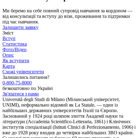
Ми беремо на себе повний супровід навчання за кордоном —
від консультації та вступу до візи, проживання та підтримки
під час навчання.
Залишити заявку
Зміст
Вступ
Статистика
Фото/Відео
Опис
Як вступити
Карта
Схожі університети
Залишились питання?
0-800-75-8000
безкоштовно по Україні
Зв'язатися з нами
Università degli Studi di Milano (Міланський університет,
UNIMI), неформально відомий як La Statale, — один із
найбільших державних університетів Італії та Європи.
Заснований у 1924 році шляхом злиття Академії науки та
літератури (Accademia Scientifico-Letteraria, 1861) і Клінічних
інститутів спеціалізації (Istituti Clinici di Perfezionamento, 1906) і
вже до 1928 року входив до четвірки найбільших ЗВО країни.