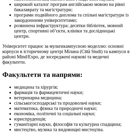
широкий каталог програм англійською мовою на рівні
бакалаврату та магістратури;
програми подвійного диплома та спільні магістратури із
закордонними університетами;
розвинена інфраструктура: десятки бібліотек, мовний
центр, спортивні об’єкти, клініки та дослідницькі
центри.
Університет працює за мультикампусною моделлю: основні
корпуси в історичному центрі Мілана (Città Studi) та кампуси в
районі Mind/Expo, де зосереджені наукові та медичні
факультети.
Факультети та напрями:
медицина та хірургія;
фармація та фармацевтичні науки;
ветеринарна медицина;
сільськогосподарські та продовольчі науки;
математика, фізика та природничі науки;
економіка, політичні та соціальні науки;
юриспруденція;
гуманітарні науки, філософія та культурна спадщина;
мистецтво, музика та видовищні мистецтва.