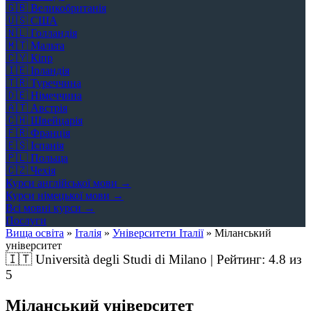
🇬🇧
Великобританія
🇺🇸
США
🇳🇱
Голландія
🇲🇹
Мальта
🇨🇾
Кіпр
🇮🇪
Ірландія
🇹🇷
Туреччина
🇩🇪
Німеччина
🇦🇹
Австрія
🇨🇭
Швейцарія
🇫🇷
Франція
🇪🇸
Іспанія
🇵🇱
Польща
🇨🇿
Чехія
Курси англійської мови →
Курси німецької мови →
Всі мовні курси →
Послуги
Вища освіта
»
Італія
»
Університети Італії
»
Міланський
університет
🇮🇹
Università degli Studi di Milano | Рейтинг:
4.8
из
5
Міланський університет