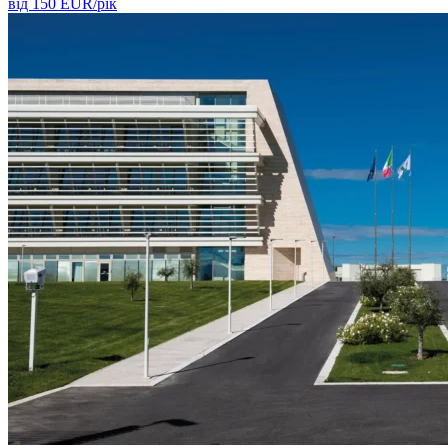
від
150
EUR/
рік