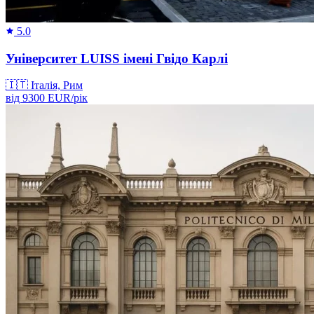
5.0
Університет LUISS імені Гвідо Карлі
🇮🇹
Італія, Рим
від
9300
EUR/
рік