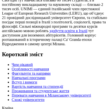
Сьогодні тут навчається близько 60 тисяч студентів, а в
постійному викладацькому та науковому складі — близько 2
тисяч осіб. UNIMI — єдиний італійський член престижної
League of European Research Universities (LERU), що об’єднує
21 провідний дослідницький університет Європи, та стабільно
посідає перші позиції в Італії з політології, соціології, права та
філософії. Сильні міжнародні програми та десятки курсів
англійською мовою роблять
здобуття освіти в Італії
тут
доступним для іноземних абітурієнтів. Головний корпус
розташований в історичному палаці Ca' Granda епохи
Відродження в самому центрі Мілана.
Короткий зміст
Чим цікавий
Особливості навчання
Факультети та напрями
Навчальні програми
Вступ і вимоги
Вартість навчання та стипендії
Проживання та студентське життя
Переваги навчання в Міланському університеті
Схожі університети
Країна