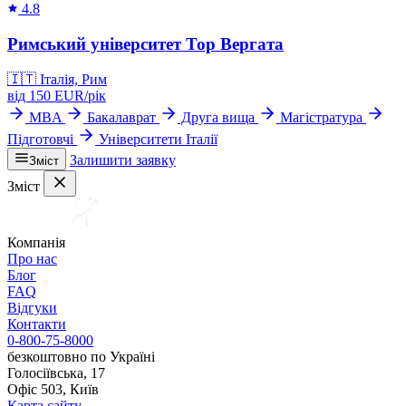
4.8
Римський університет Тор Вергата
🇮🇹
Італія, Рим
від
150
EUR/
рік
MBA
Бакалаврат
Друга вища
Магістратура
Підготовчі
Університети Італії
Залишити заявку
Зміст
Зміст
Компанія
Про нас
Блог
FAQ
Відгуки
Контакти
0-800-75-8000
безкоштовно по Україні
Голосіївська, 17
Офіс 503, Київ
Карта сайту