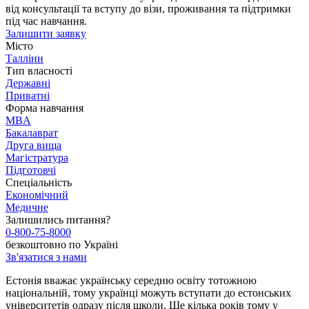
від консультації та вступу до візи, проживання та підтримки
під час навчання.
Залишити заявку
Місто
Таллінн
Тип власності
Державні
Приватні
Форма навчання
MBA
Бакалаврат
Друга вища
Магістратура
Підготовчі
Спеціальність
Економічний
Медичне
Залишились питання?
0-800-75-8000
безкоштовно по Україні
Зв'язатися з нами
Естонія вважає українську середню освіту тотожною
національній, тому українці можуть вступати до естонських
університетів одразу після школи. Ще кілька років тому у