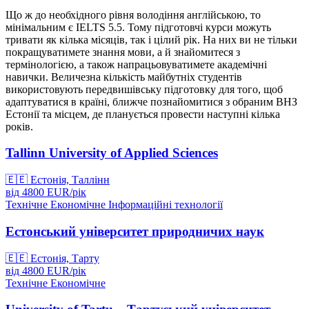
Що ж до необхідного рівня володіння англійською, то
мінімальним є IELTS 5.5. Тому підготовчі курси можуть
тривати як кілька місяців, так і цілий рік. На них ви не тільки
покращуватимете знання мови, а й знайомитеся з
термінологією, а також напрацьовуватимете академічні
навички. Величезна кількість майбутніх студентів
використовують передвишівську підготовку для того, щоб
адаптуватися в країні, ближче познайомитися з обраним ВНЗ
Естонії та місцем, де планується провести наступні кілька
років.
Tallinn University of Applied Sciences
🇪🇪
Естонія, Таллінн
від
4800
EUR/
рік
Технічне
Економічне
Інформаційні технології
Естонський університет природничих наук
🇪🇪
Естонія, Тарту
від
4800
EUR/
рік
Технічне
Економічне