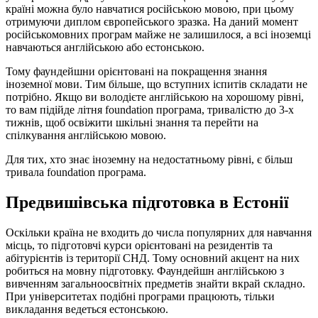
країні можна було навчатися російською мовою, при цьому
отримуючи диплом європейського зразка. На даний момент
російськомовних програм майже не залишилося, а всі іноземці
навчаються англійською або естонською.
Тому фаундейшни орієнтовані на покращення знання
іноземної мови. Тим більше, що вступних іспитів складати не
потрібно. Якщо ви володієте англійською на хорошому рівні,
то вам підійде літня foundation програма, тривалістю до 3-х
тижнів, щоб освіжити шкільні знання та перейти на
спілкування англійською мовою.
Для тих, хто знає іноземну на недостатньому рівні, є більш
тривала foundation програма.
Предвишівська підготовка в Естонії
Оскільки країна не входить до числа популярних для навчання
місць, то підготовчі курси орієнтовані на резидентів та
абітурієнтів із території СНД. Тому основний акцент на них
робиться на мовну підготовку. Фаундейшн англійською з
вивченням загальноосвітніх предметів знайти вкрай складно.
При університетах подібні програми працюють, тільки
викладання ведеться естонською.