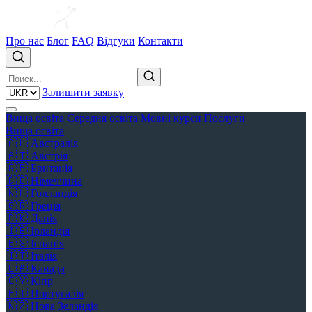
Про нас
Блог
FAQ
Відгуки
Контакти
Залишити заявку
Вища освіта
Середня освіта
Мовні курси
Послуги
Вища освіта
🇦🇺
Австралія
🇦🇹
Австрія
🇬🇧
Британія
🇩🇪
Німеччина
🇳🇱
Голландія
🇬🇷
Греція
🇩🇰
Данія
🇮🇪
Ірландія
🇪🇸
Іспанія
🇮🇹
Італія
🇨🇦
Канада
🇨🇾
Кіпр
🇵🇹
Португалія
🇳🇿
Нова Зеландія