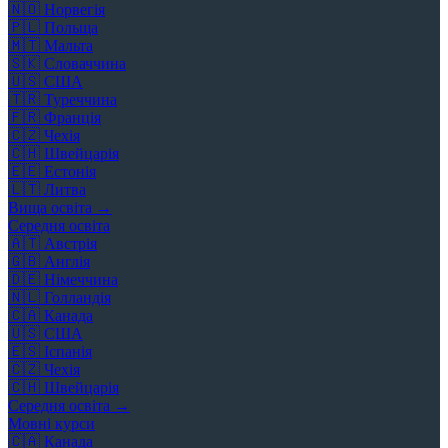
🇳🇴
Норвегія
🇵🇱
Польща
🇲🇹
Мальта
🇸🇰
Словаччина
🇺🇸
США
🇹🇷
Туреччина
🇫🇷
Франція
🇨🇿
Чехія
🇨🇭
Швейцарія
🇪🇪
Естонія
🇱🇹
Литва
Вища освіта →
Середня освіта
🇦🇹
Австрія
🇬🇧
Англія
🇩🇪
Німеччина
🇳🇱
Голландія
🇨🇦
Канада
🇺🇸
США
🇪🇸
Іспанія
🇨🇿
Чехія
🇨🇭
Швейцарія
Середня освіта →
Мовні курси
🇨🇦
Канада