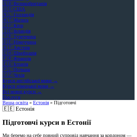
🇬🇧
Великобританія
🇺🇸
США
🇳🇱
Голландія
🇲🇹
Мальта
🇨🇾
Кіпр
🇮🇪
Ірландія
🇹🇷
Туреччина
🇩🇪
Німеччина
🇦🇹
Австрія
🇨🇭
Швейцарія
🇫🇷
Франція
🇪🇸
Іспанія
🇵🇱
Польща
🇨🇿
Чехія
Курси англійської мови →
Курси німецької мови →
Всі мовні курси →
Послуги
Вища освіта
»
Естонія
»
Підготовчі
🇪🇪
Естонія
Підготовчі курси в Естонії
Ми беремо на себе повний супровід навчання за кордоном —