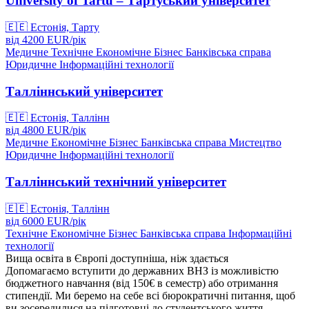
University of Tartu – Тартуський університет
🇪🇪
Естонія, Тарту
від
4200
EUR/
рік
Медичне
Технічне
Економічне
Бізнес
Банківська справа
Юридичне
Інформаційні технології
Талліннський університет
🇪🇪
Естонія, Таллінн
від
4800
EUR/
рік
Медичне
Економічне
Бізнес
Банківська справа
Мистецтво
Юридичне
Інформаційні технології
Талліннський технічний університет
🇪🇪
Естонія, Таллінн
від
6000
EUR/
рік
Технічне
Економічне
Бізнес
Банківська справа
Інформаційні
технології
Вища освіта в Європі доступніша, ніж здається
Допомагаємо вступити до державних ВНЗ із можливістю
бюджетного навчання (від 150€ в семестр) або отримання
стипендії. Ми беремо на себе всі бюрократичні питання, щоб
ви зосередилися на підготовці до студентського життя.