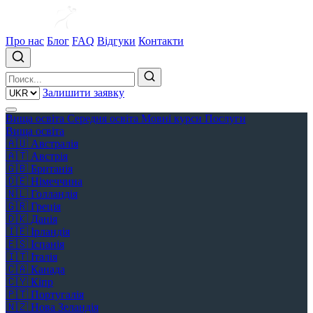
Про нас
Блог
FAQ
Відгуки
Контакти
Залишити заявку
Вища освіта
Середня освіта
Мовні курси
Послуги
Вища освіта
🇦🇺
Австралія
🇦🇹
Австрія
🇬🇧
Британія
🇩🇪
Німеччина
🇳🇱
Голландія
🇬🇷
Греція
🇩🇰
Данія
🇮🇪
Ірландія
🇪🇸
Іспанія
🇮🇹
Італія
🇨🇦
Канада
🇨🇾
Кіпр
🇵🇹
Португалія
🇳🇿
Нова Зеландія