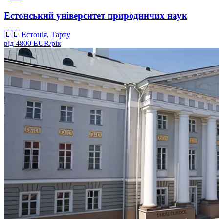
Естонський університет природничих наук
🇪🇪
Естонія, Тарту
від
4800
EUR/
рік