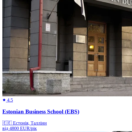
4.5
Estonian Business School (EBS)
🇪🇪
Естонія, Таллінн
від
4800
EUR/
рік