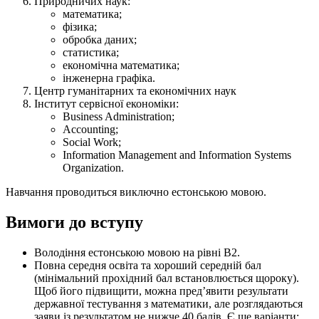
Природничих наук:
математика;
фізика;
обробка даних;
статистика;
економічна математика;
інженерна графіка.
Центр гуманітарних та економічних наук
Інститут сервісної економіки:
Business Administration;
Accounting;
Social Work;
Information Management and Information Systems
Organization.
Навчання проводиться виключно естонською мовою.
Вимоги до вступу
Володіння естонською мовою на рівні В2.
Повна середня освіта та хороший середній бал
(мінімальний прохідний бал встановлюється щороку).
Щоб його підвищити, можна пред’явити результати
державної тестування з математики, але розглядаються
заяви із результатом не нижче 40 балів. Є ще варіанти: