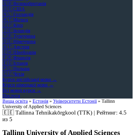
🇬🇧
Великобританія
🇺🇸
США
🇳🇱
Голландія
🇲🇹
Мальта
🇨🇾
Кіпр
🇮🇪
Ірландія
🇹🇷
Туреччина
🇩🇪
Німеччина
🇦🇹
Австрія
🇨🇭
Швейцарія
🇫🇷
Франція
🇪🇸
Іспанія
🇵🇱
Польща
🇨🇿
Чехія
Курси англійської мови →
Курси німецької мови →
Всі мовні курси →
Послуги
Вища освіта
»
Естонія
»
Університети Естонії
»
Tallinn
University of Applied Sciences
🇪🇪
Tallinna Tehnikakõrgkool (TTK) | Рейтинг:
4.5
из 5
Tallinn University of Applied Sciences