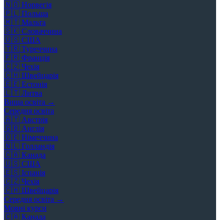
🇳🇴
Норвегія
🇵🇱
Польща
🇲🇹
Мальта
🇸🇰
Словаччина
🇺🇸
США
🇹🇷
Туреччина
🇫🇷
Франція
🇨🇿
Чехія
🇨🇭
Швейцарія
🇪🇪
Естонія
🇱🇹
Литва
Вища освіта →
Середня освіта
🇦🇹
Австрія
🇬🇧
Англія
🇩🇪
Німеччина
🇳🇱
Голландія
🇨🇦
Канада
🇺🇸
США
🇪🇸
Іспанія
🇨🇿
Чехія
🇨🇭
Швейцарія
Середня освіта →
Мовні курси
🇨🇦
Канада