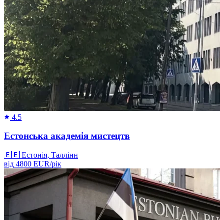
4.5
Естонська академія мистецтв
🇪🇪
Естонія, Таллінн
від
4800
EUR/
рік