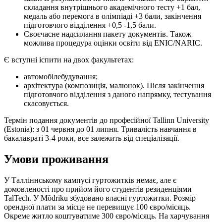
складання внутрішнього академічного тесту +1 бал,
медаль або перемога в олімпіаді +3 бали, закінчення
підготовчого відділення +0,5 -1,5 бали.
Своєчасне надсилання пакету документів. Також
можлива процедура оцінки освіти від ENIC/NARIC.
Є вступні іспити на двох факультетах:
автомобілебудування;
архітектура (композиція, малюнок). Після закінчення
підготовчого відділення з даного напрямку, тестування
скасовується.
Термін подання документів до професійної Tallinn University
(Estonia): з 01 червня до 01 липня. Тривалість навчання в
бакалавраті 3-4 роки, все залежить від спеціалізації.
Умови проживання
У Талліннському кампусі гуртожитків немає, але є
домовленості про прийом його студентів резиденціями
TalTech. У Mõdriku збудовано власні гуртожитки. Розмір
орендної плати за місце не перевищує 100 євро/місяць.
Окреме житло коштуватиме 300 євро/місяць. На харчування