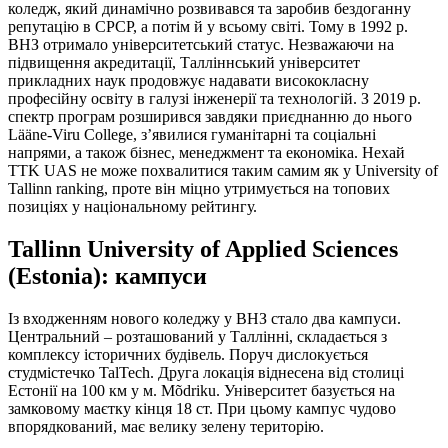
коледж, який динамічно розвивався та заробив бездоганну
репутацію в СРСР, а потім й у всьому світі. Тому в 1992 р.
ВНЗ отримало університетський статус. Незважаючи на
підвищення акредитації, Талліннський університет
прикладних наук продовжує надавати висококласну
професійну освіту в галузі інженерії та технологій. З 2019 р.
спектр програм розширився завдяки приєднанню до нього
Lääne-Viru College, з’явилися гуманітарні та соціальні
напрями, а також бізнес, менеджмент та економіка. Нехай
TTK UAS не може похвалитися таким самим як у University of
Tallinn ranking, проте він міцно утримується на топових
позиціях у національному рейтингу.
Tallinn University of Applied Sciences
(Estonia): кампуси
Із входженням нового коледжу у ВНЗ стало два кампуси.
Центральний – розташований у Таллінні, складається з
комплексу історичних будівель. Поруч дислокується
студмістечко TalTech. Друга локація віднесена від столиці
Естонії на 100 км у м. Mõdriku. Університет базується на
замковому маєтку кінця 18 ст. При цьому кампус чудово
впорядкований, має велику зелену територію.