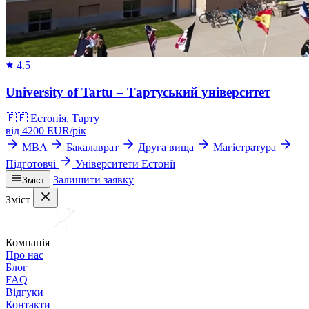
4.5
University of Tartu – Тартуський університет
🇪🇪
Естонія, Тарту
від
4200
EUR/
рік
MBA
Бакалаврат
Друга вища
Магістратура
Підготовчі
Університети Естонії
Залишити заявку
Зміст
Зміст
Компанія
Про нас
Блог
FAQ
Відгуки
Контакти