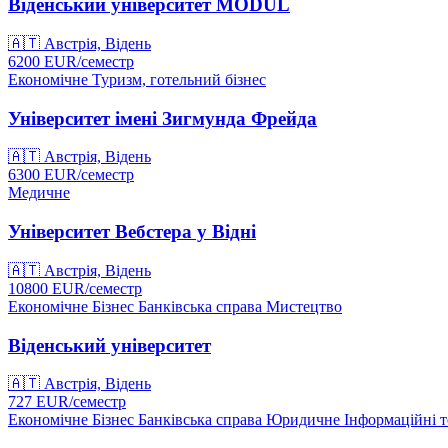
Віденський університет MODUL
🇦🇹
Австрія, Відень
6200
EUR/
семестр
Економічне
Туризм, готельний бізнес
Університет імені Зигмунда Фрейда
🇦🇹
Австрія, Відень
6300
EUR/
семестр
Медичне
Університет Вебстера у Відні
🇦🇹
Австрія, Відень
10800
EUR/
семестр
Економічне
Бізнес
Банківська справа
Мистецтво
Віденський університет
🇦🇹
Австрія, Відень
727
EUR/
семестр
Економічне
Бізнес
Банківська справа
Юридичне
Інформаційні т