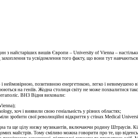
н з найстаріших вишів Європи – University of Vienna – настільки
захоплення та усвідомлення того факту, що вони тут навчаються. 
 і неймовірною, позитивною енергетикою, легко і невимушено від
орюються на геніїв. Жодна столиця світу не може похвалитися так
мегаполіс. ВНЗ Відня виховали:
Vienna);
ology, хоч і виявили свою геніальність у різних областях;
и зробити свої революційні відкриття у стінах Medical Universit
дна та ще цілу низку музикантів, включаючи родину Штраусів. Кі
 відомих майстрів. Тому сміливо можна говорити про те, що віде