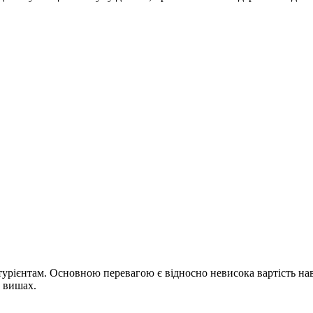
урієнтам. Основною перевагою є відносно невисока вартість навча
х вишах.