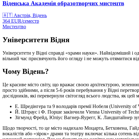
Віденська Академія образотворчих мистецтв
🇦🇹
Австрія, Відень
364
EUR/
семестр
Мистецтво
Університети Відня
Університети у Відні справді «храми науки». Найвідоміший і оди
вільний час присвячують його огляду і не можуть отямитися від 
Чому Відень?
Це красиве місто світу, що вражає своєю архітектурою, зеленню
просто здібними, а після 5-6 років перебування у Відні перетв
дослідників, які перевернули світогляд всього людства, як цей 
Е. Шредінгера та 9 володарів премії Нобеля (University of 
Й. Штраус і Ф. Порше закінчили Vienna University of Techn
Зігмунд Фрейд, Юліус Вагнер-Яурегг, К. Ландштайнер зуміл
Щодо творчості, то це місто надихало Моцарта, Бетховена, Гай
вокалістів або «зірок» драми та театру включає кілька сотень