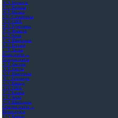
🇳🇴
Норвегія
🇵🇱
Польща
🇲🇹
Мальта
🇸🇰
Словаччина
🇺🇸
США
🇹🇷
Туреччина
🇫🇷
Франція
🇨🇿
Чехія
🇨🇭
Швейцарія
🇪🇪
Естонія
🇱🇹
Литва
Вища освіта →
Середня освіта
🇦🇹
Австрія
🇬🇧
Англія
🇩🇪
Німеччина
🇳🇱
Голландія
🇨🇦
Канада
🇺🇸
США
🇪🇸
Іспанія
🇨🇿
Чехія
🇨🇭
Швейцарія
Середня освіта →
Мовні курси
🇨🇦
Канада