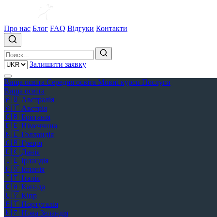
Про нас
Блог
FAQ
Відгуки
Контакти
Залишити заявку
Вища освіта
Середня освіта
Мовні курси
Послуги
Вища освіта
🇦🇺
Австралія
🇦🇹
Австрія
🇬🇧
Британія
🇩🇪
Німеччина
🇳🇱
Голландія
🇬🇷
Греція
🇩🇰
Данія
🇮🇪
Ірландія
🇪🇸
Іспанія
🇮🇹
Італія
🇨🇦
Канада
🇨🇾
Кіпр
🇵🇹
Португалія
🇳🇿
Нова Зеландія