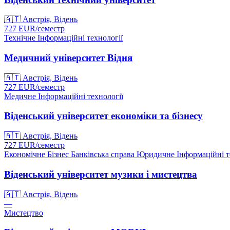
🇦🇹
Австрія, Відень
727
EUR/
семестр
Технічне
Інформаційні технології
Медичний університет Відня
🇦🇹
Австрія, Відень
727
EUR/
семестр
Медичне
Інформаційні технології
Віденський університет економіки та бізнесу
🇦🇹
Австрія, Відень
727
EUR/
семестр
Економічне
Бізнес
Банківська справа
Юридичне
Інформаційні т
Віденський університет музики і мистецтва
🇦🇹
Австрія, Відень
—
Мистецтво