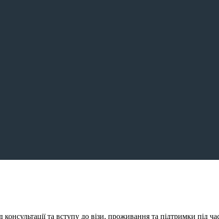
консультації та вступу до візи, проживання та підтримки під ча