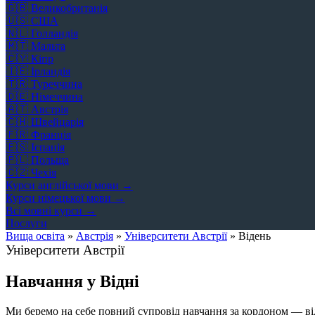
🇬🇧
Великобританія
🇺🇸
США
🇳🇱
Голландія
🇲🇹
Мальта
🇨🇾
Кіпр
🇮🇪
Ірландія
🇹🇷
Туреччина
🇩🇪
Німеччина
🇦🇹
Австрія
🇨🇭
Швейцарія
🇫🇷
Франція
🇪🇸
Іспанія
🇵🇱
Польща
🇨🇿
Чехія
Курси англійської мови →
Курси німецької мови →
Всі мовні курси →
Послуги
Вища освіта
»
Австрія
»
Університети Австрії
»
Відень
Університети Австрії
Навчання у Відні
Ми беремо на себе повний супровід навчання за кордоном — від 