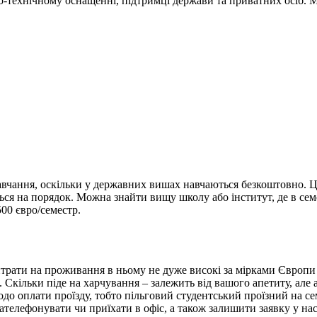
о-технічному оснащенні, підтримці держави та приватних осіб. Ме
чання, оскільки у державних вишах навчаються безкоштовно. Це 
ься на порядок. Можна знайти вищу школу або інститут, де в сем
00 євро/семестр.
итрати на проживання в ньому не дуже високі за мірками Європи 
. Скільки піде на харчування – залежить від вашого апетиту, але
одо оплати проїзду, тобто пільговий студентський проїзний на се
телефонувати чи приїхати в офіс, а також залишити заявку у нас 