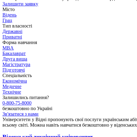
Залишити заявку
Місто
Відень
Грац
Тип власності
Державні
Приватні
Форма навчання
MBA
Бакалаврат
Друга вища
Магістратура
Підготовчі
Спеціальність
Економічна
Медичне
Технічне
Залишились питання?
0-800-75-8000
безкоштовно по Україні
Зв'язатися з нами
Університети у Відні пропонують свої послуги українським абіт
всьому світі. Можна навіть навчатися безкоштовно у віденськи
Віденський технічний університет