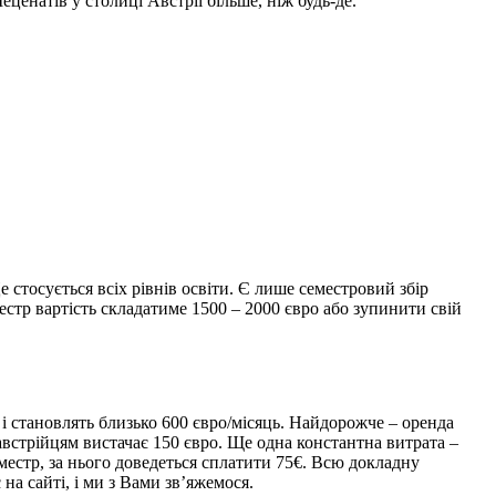
ценатів у столиці Австрії більше, ніж будь-де.
стосується всіх рівнів освіти. Є лише семестровий збір
естр вартість складатиме 1500 – 2000 євро або зупинити свій
і становлять близько 600 євро/місяць. Найдорожче – оренда
 австрійцям вистачає 150 євро. Ще одна константна витрата –
местр, за нього доведеться сплатити 75€. Всю докладну
на сайті, і ми з Вами зв’яжемося.