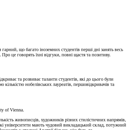
 гарний, що багато іноземних студентів перші дні занять весь
Про це говорять їхні відгуки, повні щастя та позитиву.
криває та розвиває таланти студентів, які до цього були
ою кількістю нобелівських лауреатів, першовідкривачів та
y of Vienna.
лькість живописців, художників різних стилістичних напрямів,
нські університети мають чудовий викладацький склад, потужний