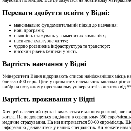
науковий потенціал. Все це базується на новітньому матеріальн
Переваги здобуття освіти у Відні:
максимально фундаментальний підхід до навчання;
нові програми;
наявність стажувань у знаменитих компаніях;
насичене культурне життя;
чудово розвинена інфраструктура та транспорт;
високий рівень безпеки у місті.
Вартість навчання у Відні
Університети Відня відкривають список найбажаніших місць нав
близько 400 євро. Ціни у приватних навчальних закладах різнят
вибір на потужному престижному університеті з оплатою від 55
Вартість проживання у Відні
Хоч цей населений пункт і вважається еталоном розкоші, але в
житла. На це доведеться виділити в середньому 350 євро/місяць
медичне страхування. На неї витрачається 50-60 євро/місяць. Щ
інформацію дізнавайтесь у наших спеціалістів. Ви можете нам за