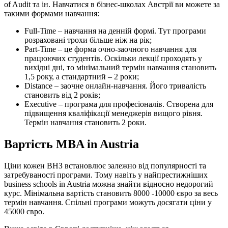
of Audit та ін. Навчатися в бізнес-школах Австрії ви можете за
такими формами навчання:
Full-Time – навчання на денній формі. Тут програми
розраховані трохи більше ніж на рік;
Part-Time – це форма очно-заочного навчання для
працюючих студентів. Оскільки лекції проходять у
вихідні дні, то мінімальний термін навчання становить
1,5 року, а стандартний – 2 роки;
Distance – заочне онлайн-навчання. Його тривалість
становить від 2 років;
Executive – програма для професіоналів. Створена для
підвищення кваліфікації менеджерів вищого рівня.
Термін навчання становить 2 роки.
Вартість MBA in Austria
Ціни кожен ВНЗ встановлює залежно від популярності та
затребуваності програми. Тому навіть у найпрестижніших
business schools in Austria можна знайти відносно недорогий
курс. Мінімальна вартість становить 8000 -10000 євро за весь
термін навчання. Спільні програми можуть досягати ціни у
45000 євро.