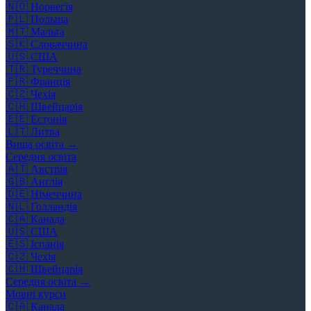
🇳🇴
Норвегія
🇵🇱
Польща
🇲🇹
Мальта
🇸🇰
Словаччина
🇺🇸
США
🇹🇷
Туреччина
🇫🇷
Франція
🇨🇿
Чехія
🇨🇭
Швейцарія
🇪🇪
Естонія
🇱🇹
Литва
Вища освіта →
Середня освіта
🇦🇹
Австрія
🇬🇧
Англія
🇩🇪
Німеччина
🇳🇱
Голландія
🇨🇦
Канада
🇺🇸
США
🇪🇸
Іспанія
🇨🇿
Чехія
🇨🇭
Швейцарія
Середня освіта →
Мовні курси
🇨🇦
Канада