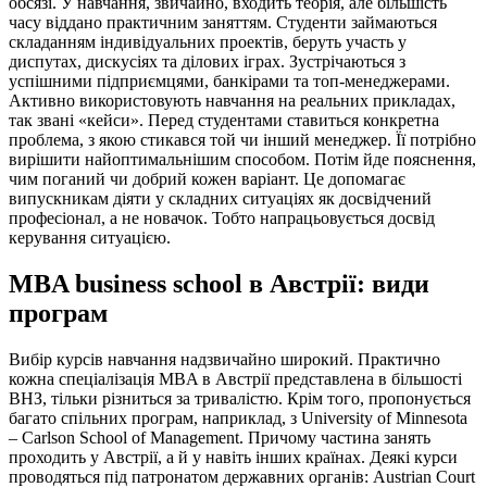
обсязі. У навчання, звичайно, входить теорія, але більшість
часу віддано практичним заняттям. Студенти займаються
складанням індивідуальних проектів, беруть участь у
диспутах, дискусіях та ділових іграх. Зустрічаються з
успішними підприємцями, банкірами та топ-менеджерами.
Активно використовують навчання на реальних прикладах,
так звані «кейси». Перед студентами ставиться конкретна
проблема, з якою стикався той чи інший менеджер. Її потрібно
вирішити найоптимальнішим способом. Потім йде пояснення,
чим поганий чи добрий кожен варіант. Це допомагає
випускникам діяти у складних ситуаціях як досвідчений
професіонал, а не новачок. Тобто напрацьовується досвід
керування ситуацією.
MBA business school в Австрії: види
програм
Вибір курсів навчання надзвичайно широкий. Практично
кожна спеціалізація MBA в Австрії представлена ​​в більшості
ВНЗ, тільки різниться за тривалістю. Крім того, пропонується
багато спільних програм, наприклад, з University of Minnesota
– Carlson School of Management. Причому частина занять
проходить у Австрії, а й у навіть інших країнах. Деякі курси
проводяться під патронатом державних органів: Austrian Court