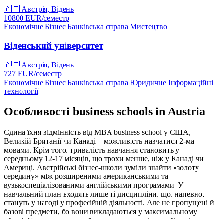
🇦🇹
Австрія, Відень
10800
EUR/
семестр
Економічне
Бізнес
Банківська справа
Мистецтво
Віденський університет
🇦🇹
Австрія, Відень
727
EUR/
семестр
Економічне
Бізнес
Банківська справа
Юридичне
Інформаційні
технології
Особливості business schools in Austria
Єдина їхня відмінність від MBA business school у США,
Великій Британії чи Канаді – можливість навчатися 2-ма
мовами. Крім того, тривалість навчання становить у
середньому 12-17 місяців, що трохи менше, ніж у Канаді чи
Америці. Австрійські бізнес-школи зуміли знайти «золоту
середину» між розширеними американськими та
вузькоспеціалізованими англійськими програмами. У
навчальний план входять лише ті дисципліни, що, напевно,
стануть у нагоді у професійній діяльності. Але не пропущені й
базові предмети, бо вони викладаються у максимальному