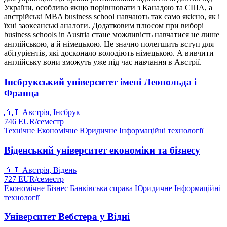
України, особливо якщо порівнювати з Канадою та США, а
австрійські MBA business school навчають так само якісно, ​​як і
їхні заокеанські аналоги. Додатковим плюсом при виборі
business schools in Austria стане можливість навчатися не лише
англійською, а й німецькою. Це значно полегшить вступ для
абітурієнтів, які досконало володіють німецькою. А вивчити
англійську вони зможуть уже під час навчання в Австрії.
Інсбрукський університет імені Леопольда і
Франца
🇦🇹
Австрія, Інсбрук
746
EUR/
семестр
Технічне
Економічне
Юридичне
Інформаційні технології
Віденський університет економіки та бізнесу
🇦🇹
Австрія, Відень
727
EUR/
семестр
Економічне
Бізнес
Банківська справа
Юридичне
Інформаційні
технології
Університет Вебстера у Відні