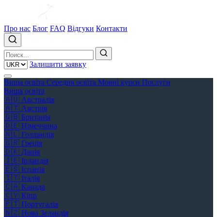
Про нас
Блог
FAQ
Відгуки
Контакти
Залишити заявку
Вища освіта
Середня освіта
Мовні курси
Послуги
Вища освіта
🇦🇺
Австралія
🇦🇹
Австрія
🇬🇧
Британія
🇩🇪
Німеччина
🇳🇱
Голландія
🇬🇷
Греція
🇩🇰
Данія
🇮🇪
Ірландія
🇪🇸
Іспанія
🇮🇹
Італія
🇨🇦
Канада
🇨🇾
Кіпр
🇵🇹
Португалія
🇳🇿
Нова Зеландія