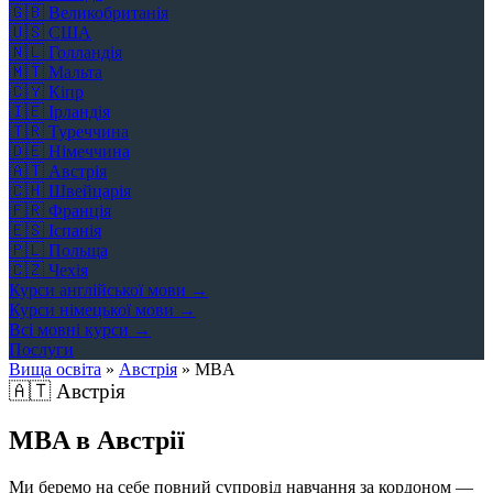
🇬🇧
Великобританія
🇺🇸
США
🇳🇱
Голландія
🇲🇹
Мальта
🇨🇾
Кіпр
🇮🇪
Ірландія
🇹🇷
Туреччина
🇩🇪
Німеччина
🇦🇹
Австрія
🇨🇭
Швейцарія
🇫🇷
Франція
🇪🇸
Іспанія
🇵🇱
Польща
🇨🇿
Чехія
Курси англійської мови →
Курси німецької мови →
Всі мовні курси →
Послуги
Вища освіта
»
Австрія
»
MBA
🇦🇹
Австрія
MBA в Австрії
Ми беремо на себе повний супровід навчання за кордоном —