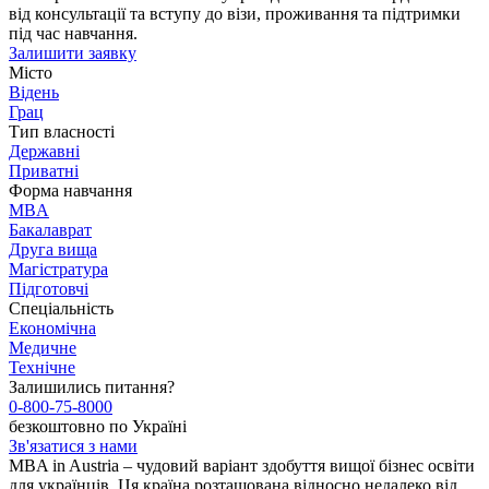
від консультації та вступу до візи, проживання та підтримки
під час навчання.
Залишити заявку
Місто
Відень
Грац
Тип власності
Державні
Приватні
Форма навчання
MBA
Бакалаврат
Друга вища
Магістратура
Підготовчі
Спеціальність
Економічна
Медичне
Технічне
Залишились питання?
0-800-75-8000
безкоштовно по Україні
Зв'язатися з нами
MBA in Austria – чудовий варіант здобуття вищої бізнес освіти
для українців. Ця країна розташована відносно недалеко від