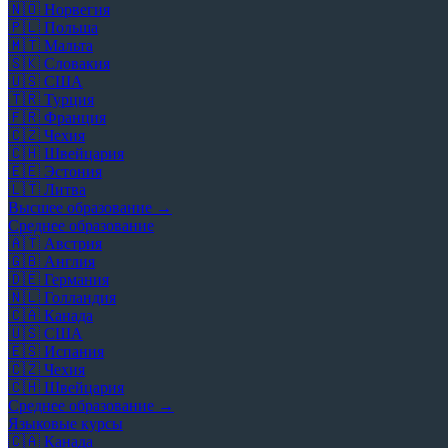
🇳🇴
Норвегия
🇵🇱
Польша
🇲🇹
Мальта
🇸🇰
Словакия
🇺🇸
США
🇹🇷
Турция
🇫🇷
Франция
🇨🇿
Чехия
🇨🇭
Швейцария
🇪🇪
Эстония
🇱🇹
Литва
Высшее образование →
Среднее образование
🇦🇹
Австрия
🇬🇧
Англия
🇩🇪
Германия
🇳🇱
Голландия
🇨🇦
Канада
🇺🇸
США
🇪🇸
Испания
🇨🇿
Чехия
🇨🇭
Швейцария
Среднее образование →
Языковые курсы
🇨🇦
Канада