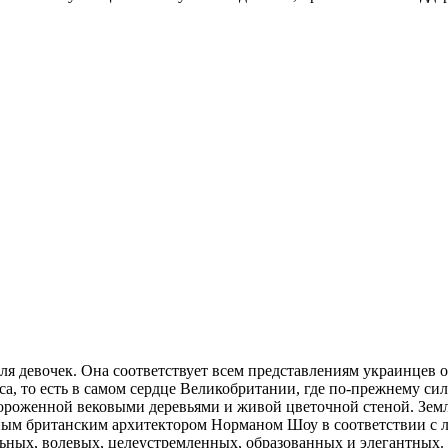
я девочек. Она соответствует всем представлениям украинцев о
са, то есть в самом сердце Великобритании, где по-прежнему с
гороженной вековыми деревьями и живой цветочной стеной. Земл
тным британским архитектором Норманом Шоу в соответствии с
льных, волевых, целеустремленных, образованных и элегантных. 