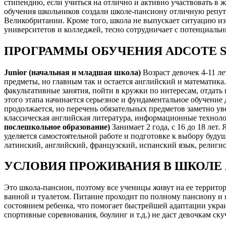
стипендию, если учиться на отлично и активно участвовать в 
обучения школьников создали школе-пансиону отличную репут
Великобритании. Кроме того, школа не выпускает ситуацию из
университетов и колледжей, тесно сотрудничает с потенциаль
ПРОГРАММЫ ОБУЧЕНИЯ ADCOTE S
Junior (начальная и младшая школа)
Возраст девочек 4-11 ле
предметы, но главным так и остается английский и математика.
факультативные занятия, пойти в кружки по интересам, отдать
этого этапа начинается серьезное и фундаментальное обучение 
продолжается, но перечень обязательных предметов заметно уве
классическая английская литература, информационные технол
послешкольное образование)
Занимает 2 года, с 16 до 18 лет
уделяется самостоятельной работе и подготовке к выбору буду
латинский, английский, французский, испанский язык, религиов
УСЛОВИЯ ПРОЖИВАНИЯ В ШКОЛЕ
Это школа-пансион, поэтому все ученицы живут на ее территор
ванной и туалетом. Питание проходит по полному пансиону и 
состоянием ребенка, что помогает быстрейшей адаптации украи
спортивные соревнования, боулинг и т.д.) не даст девочкам ск