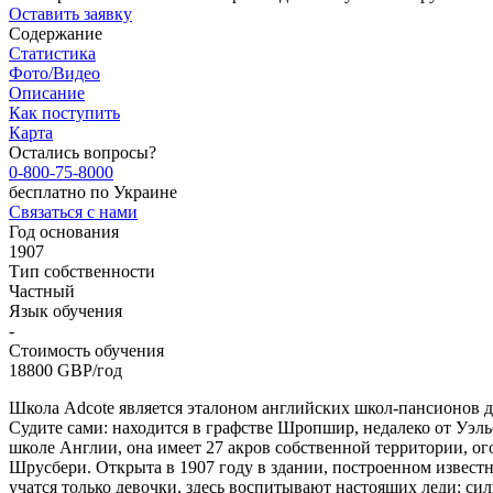
Оставить заявку
Содержание
Статистика
Фото/Видео
Описание
Как поступить
Карта
Остались вопросы?
0-800-75-8000
бесплатно по Украине
Связаться с нами
Год основания
1907
Тип собственности
Частный
Язык обучения
-
Стоимость обучения
18800
GBP/год
Школа Adcote является эталоном английских школ-пансионов дл
Судите сами: находится в графстве Шропшир, недалеко от Уэль
школе Англии, она имеет 27 акров собственной территории, о
Шрусбери. Открыта в 1907 году в здании, построенном извес
учатся только девочки, здесь воспитывают настоящих леди: си