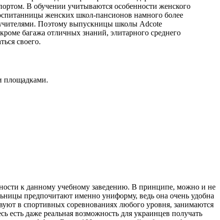
спортом. В обучении учитываются особенности женского
. Воспитанницы женских школ-пансионов намного более
 и учителями. Поэтому выпускницы школы Adcote
 кроме багажа отличных знаний, элитарного среднего
ться своего.
и площадками.
жности к данному учебному заведению. В принципе, можно и не
льницы предпочитают именно униформу, ведь она очень удобна
ствуют в спортивных соревнованиях любого уровня, занимаются
сь есть даже реальная возможность для украинцев получать