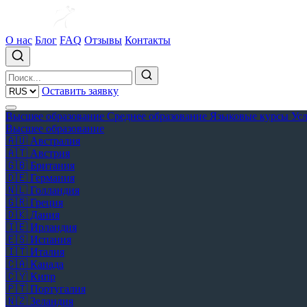
О нас
Блог
FAQ
Отзывы
Контакты
Оставить заявку
Высшее образование
Среднее образование
Языковые курсы
Ус
Высшее образование
🇦🇺
Австралия
🇦🇹
Австрия
🇬🇧
Британия
🇩🇪
Германия
🇳🇱
Голландия
🇬🇷
Греция
🇩🇰
Дания
🇮🇪
Ирландия
🇪🇸
Испания
🇮🇹
Италия
🇨🇦
Канада
🇨🇾
Кипр
🇵🇹
Португалия
🇳🇿
Зеландия