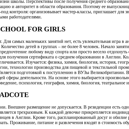
жизни школы. Перспективы после получения среднего образовани
ацию и авторитет в области образования. Поэтому ее выпускни
-под контроля: организовывает мастер-классы, приглашает для 
ными работодателями.
CHOOL FOR GIRLS
т. Для самых маленьких занятий нет, есть увлекательная игра в 
 Количество детей в группах – не более 8 человек. Начало занят
 предпочтение любому виду спорта или просто весело отдохнуть
для получения сертификата о среднем образовании в Англии. Кол
личивается. Изучается: физика, химия, биология, история, геог
огии, технологии производства для пищевой и текстильной пр
. Является подготовкой к поступлению в ВУЗы Великобритании. 
щей сферы деятельности. На основе этого выбирается произвольн
едение, психология, география, химия, биология, театральное ис
 ADCOTE
ии. Внешнее размещение не допускается. В резиденции есть одн
является трехразовым. К каждой девочке прикрепляется индиви
нцев в Англии. Кроме того, распланированный досуг и обилие р
учать. Проживание, питание и развлечения входят в стоимость об