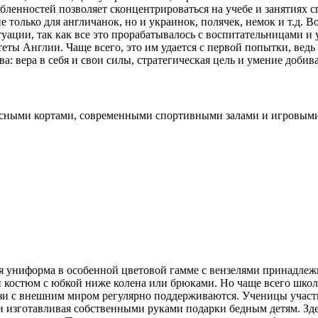
юбленностей позволяет сконцентрироваться на учебе и занятиях 
не только для англичанок, но и украинок, полячек, немок и т.д
ситуации, так как все это прорабатывалось с воспитательницами
ты Англии. Чаще всего, это им удается с первой попытки, ведь
: вера в себя и свои силы, стратегическая цель и умение добива
нисными кортами, современными спортивными залами и игровым
оя униформа в особенной цветовой гамме с вензелями принадле
ой костюм с юбкой ниже колена или брюками. Но чаще всего шко
 связи с внешним миром регулярно поддерживаются. Ученицы уча
и изготавливая собственными руками подарки бедным детям. Зде