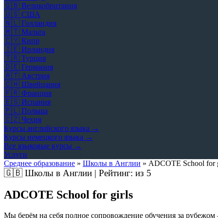
🇬🇧
Великобритания
🇺🇸
США
🇳🇱
Голландия
🇲🇹
Мальта
🇨🇾
Кипр
🇮🇪
Ирландия
🇹🇷
Турция
🇩🇪
Германия
🇦🇹
Австрия
🇨🇭
Швейцария
🇫🇷
Франция
🇪🇸
Испания
🇵🇱
Польша
🇨🇿
Чехия
Курсы английского языка →
Курсы немецкого языка →
Все языковые курсы →
Услуги
Среднее образование
»
Школы в Англии
»
ADCOTE School for g
🇬🇧
Школы в Англии | Рейтинг:
из 5
ADCOTE School for girls
Мы берём на себя полное сопровождение обучения за рубежом 