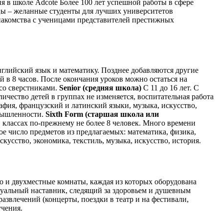
я в школе Adcote Более 100 лет успешной работы в сфере
цы – желанные студенты для лучших университетов
знакомства с ученицами представителей престижных
английский язык и математику. Позднее добавляются другие
ий в 8 часов. После окончания уроков можно остаться на
 со сверстниками.
Senior (средняя школа)
С 11 до 16 лет. С
ичество детей в группах не изменяется, воспитательная работа
рафия, французский и латинский языки, музыка, искусство,
омышленности.
Sixth Form (старшая школа или
В классах по-прежнему не более 8 человек. Много времени
ое число предметов из предлагаемых: математика, физика,
кусство, экономика, текстиль, музыка, искусство, история.
о и двухместные комнаты, каждая из которых оборудована
дуальный наставник, следящий за здоровьем и душевным
азвлечений (концерты, поездки в театр и на фестивали,
учения.