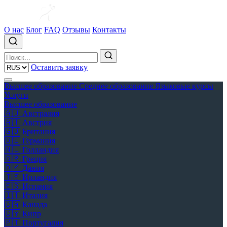
О нас
Блог
FAQ
Отзывы
Контакты
Оставить заявку
Высшее образование
Среднее образование
Языковые курсы
Услуги
Высшее образование
🇦🇺
Австралия
🇦🇹
Австрия
🇬🇧
Британия
🇩🇪
Германия
🇳🇱
Голландия
🇬🇷
Греция
🇩🇰
Дания
🇮🇪
Ирландия
🇪🇸
Испания
🇮🇹
Италия
🇨🇦
Канада
🇨🇾
Кипр
🇵🇹
Португалия