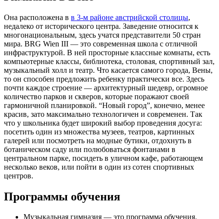
Она расположена в
в 3-м районе австрийской столицы
,
недалеко от исторического центра. Заведение относится к
многонациональным, здесь учатся представители 50 стран
мира. BRG Wien III — это современная школа с отличной
инфраструктурой. В ней просторные классные комнаты, есть
компьютерные классы, библиотека, столовая, спортивный зал,
музыкальный холл и театр. Что касается самого города, Вены,
то он способен предложить ребенку практически все. Здесь
почти каждое строение — архитектурный шедевр, огромное
количество парков и скверов, которые поражают своей
гармоничной планировкой. “Новый город”, конечно, менее
красив, зато максимально технологичен и современен. Так
что у школьника будет широкий выбор проведения досуга:
посетить один из множества музеев, театров, картинных
галерей или посмотреть на модные бутики, отдохнуть в
ботаническом саду или полюбоваться фонтанами в
центральном парке, посидеть в уличном кафе, работающем
несколько веков, или пойти в один из сотен спортивных
центров.
Программы обучения
Музыкальная гимназия — это программа обучения,