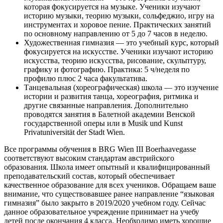
которая фокусируется на музыке. Ученики изучают
историю музыки, теорию музыки, сольфеджио, игру на
инструментах и хоровое пение. Практических занятий
по основному направлению от 5 до 7 часов в неделю.
Художественная гимназия — это учебный курс, который
фокусируется на искусстве. Ученики изучают историю
искусства, теорию искусства, рисование, скульптуру,
графику и фотографию. Практика: 5 ч/неделя по
профилю плюс 2 часа факультатива.
Танцевальная (хореографическая) школа — это изучение
истории и развития танца, хореография, ритмика и
другие связанные направления. Дополнительно
проводятся занятия в Балетной академии Венской
государственной оперы или в Musik und Kunst
Privatuniversität der Stadt Wien.
Все программы обучения в BRG Wien III Boerhaavegasse
соответствуют высоким стандартам австрийского
образования. Школа имеет опытный и квалифицированный
преподавательский состав, который обеспечивает
качественное образование для всех учеников. Обращаем ваше
внимание, что существовавшее ранее направление “языковая
гимназия” было закрыто в 2019/2020 учебном году. Сейчас
данное образовательное учреждение принимает на учебу
детей после окончания 4 класса. Необходимо иметь хорошие