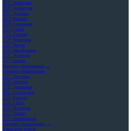
🇳🇿
Зеландия
🇳🇴
Норвегия
🇵🇱
Польша
🇲🇹
Мальта
🇸🇰
Словакия
🇺🇸
США
🇹🇷
Турция
🇫🇷
Франция
🇨🇿
Чехия
🇨🇭
Швейцария
🇪🇪
Эстония
🇱🇹
Литва
Высшее образование →
Среднее образование
🇦🇹
Австрия
🇬🇧
Англия
🇩🇪
Германия
🇳🇱
Голландия
🇨🇦
Канада
🇺🇸
США
🇪🇸
Испания
🇨🇿
Чехия
🇨🇭
Швейцария
Среднее образование →
Языковые курсы