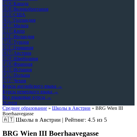
🇨🇦
Канада
🇬🇧
Великобритания
🇺🇸
США
🇳🇱
Голландия
🇲🇹
Мальта
🇨🇾
Кипр
🇮🇪
Ирландия
🇹🇷
Турция
🇩🇪
Германия
🇦🇹
Австрия
🇨🇭
Швейцария
🇫🇷
Франция
🇪🇸
Испания
🇵🇱
Польша
🇨🇿
Чехия
Курсы английского языка →
Курсы немецкого языка →
Все языковые курсы →
Услуги
Среднее образование
»
Школы в Австрии
»
BRG Wien III
Boerhaavegasse
🇦🇹
Школы в Австрии | Рейтинг:
4.5
из 5
BRG Wien III Boerhaavegasse