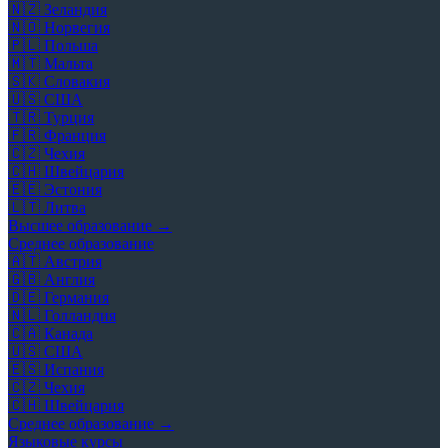
🇳🇿
Зеландия
🇳🇴
Норвегия
🇵🇱
Польша
🇲🇹
Мальта
🇸🇰
Словакия
🇺🇸
США
🇹🇷
Турция
🇫🇷
Франция
🇨🇿
Чехия
🇨🇭
Швейцария
🇪🇪
Эстония
🇱🇹
Литва
Высшее образование →
Среднее образование
🇦🇹
Австрия
🇬🇧
Англия
🇩🇪
Германия
🇳🇱
Голландия
🇨🇦
Канада
🇺🇸
США
🇪🇸
Испания
🇨🇿
Чехия
🇨🇭
Швейцария
Среднее образование →
Языковые курсы