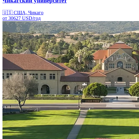
Чикагский университет
🇺🇸
США, Чикаго
от
30627
USD/
год