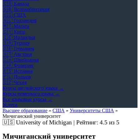
🇨🇦
Канада
🇬🇧
Великобритания
🇺🇸
США
🇳🇱
Голландия
🇲🇹
Мальта
🇨🇾
Кипр
🇮🇪
Ирландия
🇹🇷
Турция
🇩🇪
Германия
🇦🇹
Австрия
🇨🇭
Швейцария
🇫🇷
Франция
🇪🇸
Испания
🇵🇱
Польша
🇨🇿
Чехия
Курсы английского языка →
Курсы немецкого языка →
Все языковые курсы →
Услуги
Высшее образование
»
США
»
Университеты США
»
Мичиганский университет
🇺🇸
University of Michigan | Рейтинг:
4.5
из 5
Мичиганский университет