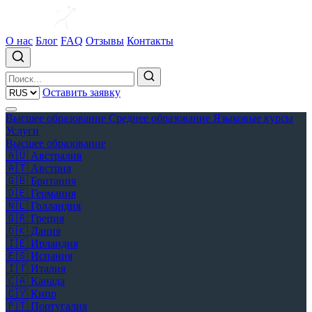
О нас
Блог
FAQ
Отзывы
Контакты
Оставить заявку
Высшее образование
Среднее образование
Языковые курсы
Услуги
Высшее образование
🇦🇺
Австралия
🇦🇹
Австрия
🇬🇧
Британия
🇩🇪
Германия
🇳🇱
Голландия
🇬🇷
Греция
🇩🇰
Дания
🇮🇪
Ирландия
🇪🇸
Испания
🇮🇹
Италия
🇨🇦
Канада
🇨🇾
Кипр
🇵🇹
Португалия