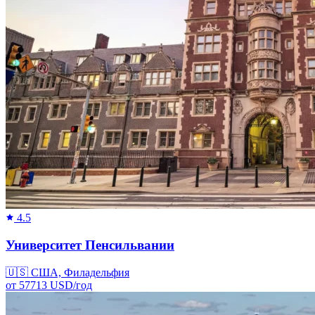
4.5
Университет Пенсильвании
🇺🇸
США, Филадельфия
от
57713
USD/
год