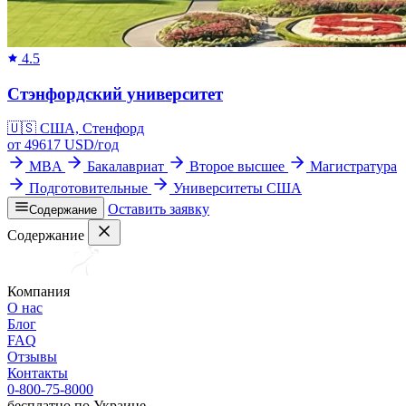
4.5
Стэнфордский университет
🇺🇸
США, Стенфорд
от
49617
USD/
год
MBA
Бакалавриат
Второе высшее
Магистратура
Подготовительные
Университеты США
Оставить заявку
Содержание
Содержание
Компания
О нас
Блог
FAQ
Отзывы
Контакты
0-800-75-8000
бесплатно по Украине