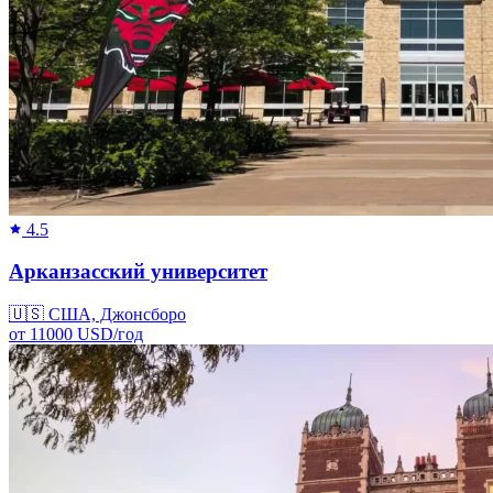
4.5
Арканзасский университет
🇺🇸
США, Джонсборо
от
11000
USD/
год