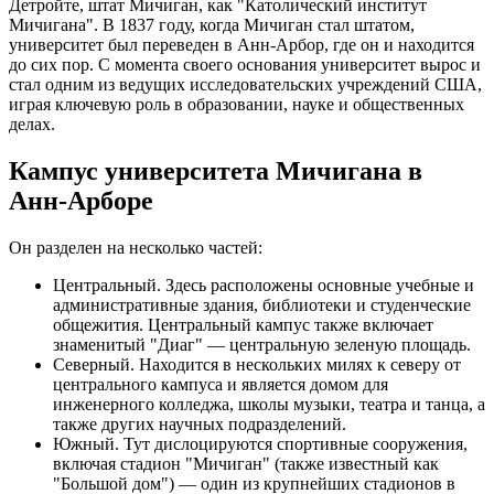
Детройте, штат Мичиган, как "Католический институт
Мичигана". В 1837 году, когда Мичиган стал штатом,
университет был переведен в Анн-Арбор, где он и находится
до сих пор. С момента своего основания университет вырос и
стал одним из ведущих исследовательских учреждений США,
играя ключевую роль в образовании, науке и общественных
делах.
Кампус университета Мичигана в
Анн-Арборе
Он разделен на несколько частей:
Центральный. Здесь расположены основные учебные и
административные здания, библиотеки и студенческие
общежития. Центральный кампус также включает
знаменитый "Диаг" — центральную зеленую площадь.
Северный. Находится в нескольких милях к северу от
центрального кампуса и является домом для
инженерного колледжа, школы музыки, театра и танца, а
также других научных подразделений.
Южный. Тут дислоцируются спортивные сооружения,
включая стадион "Мичиган" (также известный как
"Большой дом") — один из крупнейших стадионов в