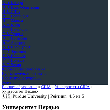
🇨🇦
Канада
🇬🇧
Великобритания
🇺🇸
США
🇳🇱
Голландия
🇲🇹
Мальта
🇨🇾
Кипр
🇮🇪
Ирландия
🇹🇷
Турция
🇩🇪
Германия
🇦🇹
Австрия
🇨🇭
Швейцария
🇫🇷
Франция
🇪🇸
Испания
🇵🇱
Польша
🇨🇿
Чехия
Курсы английского языка →
Курсы немецкого языка →
Все языковые курсы →
Услуги
Высшее образование
»
США
»
Университеты США
»
Университет Пердью
🇺🇸
Purdue University | Рейтинг:
4.5
из 5
Университет Пердью