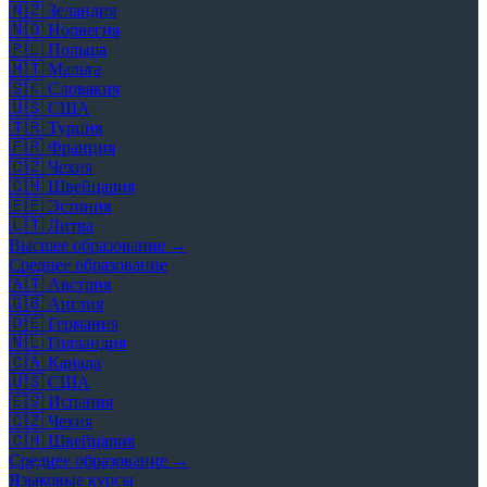
🇳🇿
Зеландия
🇳🇴
Норвегия
🇵🇱
Польша
🇲🇹
Мальта
🇸🇰
Словакия
🇺🇸
США
🇹🇷
Турция
🇫🇷
Франция
🇨🇿
Чехия
🇨🇭
Швейцария
🇪🇪
Эстония
🇱🇹
Литва
Высшее образование →
Среднее образование
🇦🇹
Австрия
🇬🇧
Англия
🇩🇪
Германия
🇳🇱
Голландия
🇨🇦
Канада
🇺🇸
США
🇪🇸
Испания
🇨🇿
Чехия
🇨🇭
Швейцария
Среднее образование →
Языковые курсы