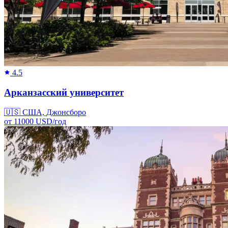
4.5
Арканзасский университет
🇺🇸
США, Джонсборо
от
11000
USD/
год