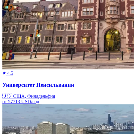
4.5
Университет Пенсильвании
🇺🇸
США, Филадельфия
от
57713
USD/
год