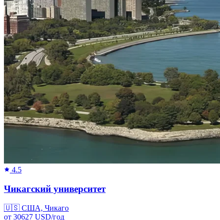
4.5
Чикагский университет
🇺🇸
США, Чикаго
от
30627
USD/
год