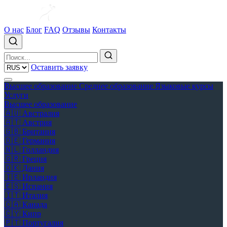
О нас
Блог
FAQ
Отзывы
Контакты
Оставить заявку
Высшее образование
Среднее образование
Языковые курсы
Услуги
Высшее образование
🇦🇺
Австралия
🇦🇹
Австрия
🇬🇧
Британия
🇩🇪
Германия
🇳🇱
Голландия
🇬🇷
Греция
🇩🇰
Дания
🇮🇪
Ирландия
🇪🇸
Испания
🇮🇹
Италия
🇨🇦
Канада
🇨🇾
Кипр
🇵🇹
Португалия