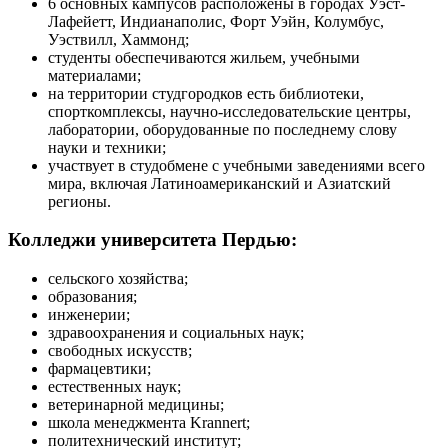
6 основных кампусов расположены в городах Уэст-
Лафейетт, Индианаполис, Форт Уэйн, Колумбус,
Уэствилл, Хаммонд;
студенты обеспечиваются жильем, учебными
материалами;
на территории студгородков есть библиотеки,
спорткомплексы, научно-исследовательские центры,
лаборатории, оборудованные по последнему слову
науки и техники;
участвует в студобмене с учебными заведениями всего
мира, включая Латиноамериканский и Азиатский
регионы.
Колледжи университета Пердью:
сельского хозяйства;
образования;
инженерии;
здравоохранения и социальных наук;
свободных искусств;
фармацевтики;
естественных наук;
ветеринарной медицины;
школа менеджмента Krannert;
политехнический институт;