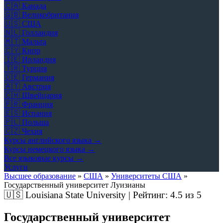
🇨🇦
Канада
🇬🇧
Великобритания
🇺🇸
США
🇳🇱
Голландия
🇲🇹
Мальта
🇨🇾
Кипр
🇮🇪
Ирландия
🇹🇷
Турция
🇩🇪
Германия
🇦🇹
Австрия
🇨🇭
Швейцария
🇫🇷
Франция
🇪🇸
Испания
🇵🇱
Польша
🇨🇿
Чехия
Курсы английского языка →
Курсы немецкого языка →
Все языковые курсы →
Услуги
Высшее образование
»
США
»
Университеты США
»
Государственный университет Луизианы
🇺🇸
Louisiana State University | Рейтинг:
4.5
из 5
Государственный университет