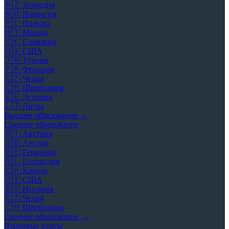
🇳🇿
Зеландия
🇳🇴
Норвегия
🇵🇱
Польша
🇲🇹
Мальта
🇸🇰
Словакия
🇺🇸
США
🇹🇷
Турция
🇫🇷
Франция
🇨🇿
Чехия
🇨🇭
Швейцария
🇪🇪
Эстония
🇱🇹
Литва
Высшее образование →
Среднее образование
🇦🇹
Австрия
🇬🇧
Англия
🇩🇪
Германия
🇳🇱
Голландия
🇨🇦
Канада
🇺🇸
США
🇪🇸
Испания
🇨🇿
Чехия
🇨🇭
Швейцария
Среднее образование →
Языковые курсы