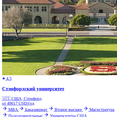
4.5
Стэнфордский университет
🇺🇸
США, Стенфорд
от
49617
USD/
год
MBA
Бакалавриат
Второе высшее
Магистратура
Подготовительные
Университеты США