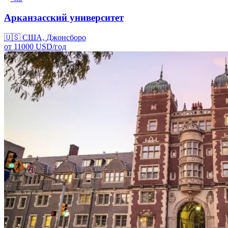
Арканзасский университет
🇺🇸
США, Джонсборо
от
11000
USD/
год