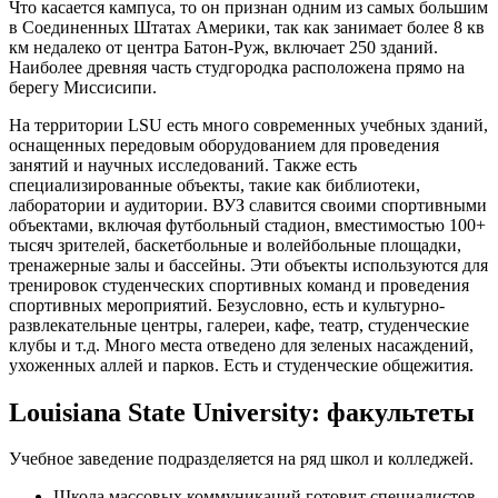
Что касается кампуса, то он признан одним из самых большим
в Соединенных Штатах Америки, так как занимает более 8 кв
км недалеко от центра Батон-Руж, включает 250 зданий.
Наиболее древняя часть студгородка расположена прямо на
берегу Миссисипи.
На территории LSU есть много современных учебных зданий,
оснащенных передовым оборудованием для проведения
занятий и научных исследований. Также есть
специализированные объекты, такие как библиотеки,
лаборатории и аудитории. ВУЗ славится своими спортивными
объектами, включая футбольный стадион, вместимостью 100+
тысяч зрителей, баскетбольные и волейбольные площадки,
тренажерные залы и бассейны. Эти объекты используются для
тренировок студенческих спортивных команд и проведения
спортивных мероприятий. Безусловно, есть и культурно-
развлекательные центры, галереи, кафе, театр, студенческие
клубы и т.д. Много места отведено для зеленых насаждений,
ухоженных аллей и парков. Есть и студенческие общежития.
Louisiana State University: факультеты
Учебное заведение подразделяется на ряд школ и колледжей.
Школа массовых коммуникаций готовит специалистов