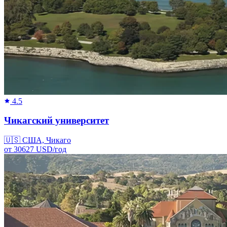
4.5
Чикагский университет
🇺🇸
США, Чикаго
от
30627
USD/
год