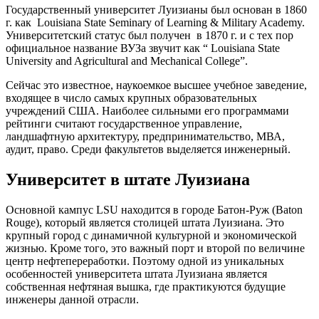
Государственный университет Луизианы был основан в 1860
г. как Louisiana State Seminary of Learning & Military Academy.
Университетский статус был получен в 1870 г. и с тех пор
официальное название ВУЗа звучит как “ Louisiana State
University and Agricultural and Mechanical College”.
Сейчас это известное, наукоемкое высшее учебное заведение,
входящее в число самых крупных образовательных
учреждений США. Наиболее сильными его программами
рейтинги считают государственное управление,
ландшафтную архитектуру, предпринимательство, МВА,
аудит, право. Среди факультетов выделяется инженерный.
Университет в штате Луизиана
Основной кампус LSU находится в городе Батон-Руж (Baton
Rouge), который является столицей штата Луизиана. Это
крупный город с динамичной культурной и экономической
жизнью. Кроме того, это важный порт и второй по величине
центр нефтепереработки. Поэтому одной из уникальных
особенностей университета штата Луизиана является
собственная нефтяная вышка, где практикуются будущие
инженеры данной отрасли.