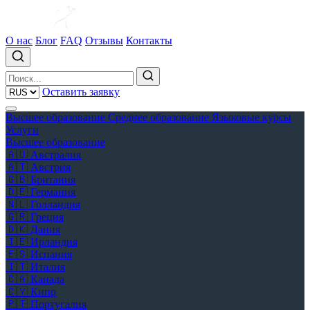
О нас
Блог
FAQ
Отзывы
Контакты
Оставить заявку
Высшее образование
Среднее образование
Языковые курсы
Услуги
Высшее образование
🇦🇺
Австралия
🇦🇹
Австрия
🇬🇧
Британия
🇩🇪
Германия
🇳🇱
Голландия
🇬🇷
Греция
🇩🇰
Дания
🇮🇪
Ирландия
🇪🇸
Испания
🇮🇹
Италия
🇨🇦
Канада
🇨🇾
Кипр
🇵🇹
Португалия