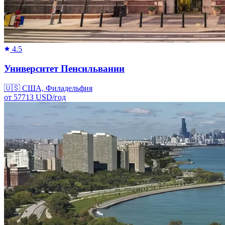
4.5
Университет Пенсильвании
🇺🇸
США, Филадельфия
от
57713
USD/
год