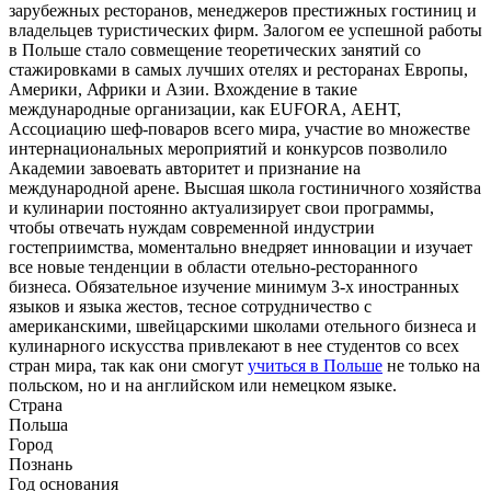
зарубежных ресторанов, менеджеров престижных гостиниц и
владельцев туристических фирм. Залогом ее успешной работы
в Польше стало совмещение теоретических занятий со
стажировками в самых лучших отелях и ресторанах Европы,
Америки, Африки и Азии. Вхождение в такие
международные организации, как EUFORA, АЕНТ,
Ассоциацию шеф-поваров всего мира, участие во множестве
интернациональных мероприятий и конкурсов позволило
Академии завоевать авторитет и признание на
международной арене. Высшая школа гостиничного хозяйства
и кулинарии постоянно актуализирует свои программы,
чтобы отвечать нуждам современной индустрии
гостеприимства, моментально внедряет инновации и изучает
все новые тенденции в области отельно-ресторанного
бизнеса. Обязательное изучение минимум 3-х иностранных
языков и языка жестов, тесное сотрудничество с
американскими, швейцарскими школами отельного бизнеса и
кулинарного искусства привлекают в нее студентов со всех
стран мира, так как они смогут
учиться в Польше
не только на
польском, но и на английском или немецком языке.
Страна
Польша
Город
Познань
Год основания