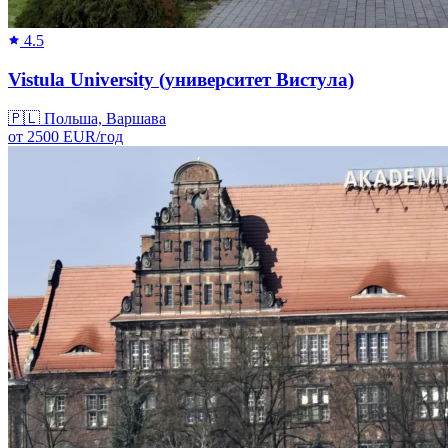
4.5
Vistula University (университет Вистула)
🇵🇱
Польша, Варшава
от
2500
EUR/
год