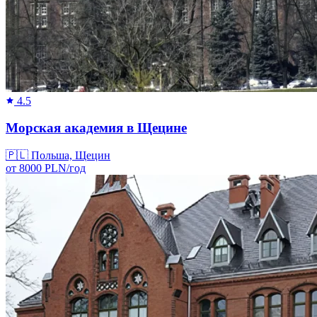
4.5
Морская академия в Щецине
🇵🇱
Польша, Щецин
от
8000
PLN/
год