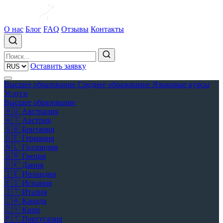
О нас
Блог
FAQ
Отзывы
Контакты
Оставить заявку
Высшее образование
Среднее образование
Языковые курсы
Услуги
Высшее образование
🇦🇺
Австралия
🇦🇹
Австрия
🇬🇧
Британия
🇩🇪
Германия
🇳🇱
Голландия
🇬🇷
Греция
🇩🇰
Дания
🇮🇪
Ирландия
🇪🇸
Испания
🇮🇹
Италия
🇨🇦
Канада
🇨🇾
Кипр
🇵🇹
Португалия