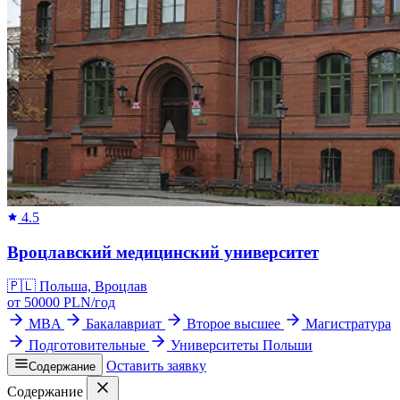
4.5
Вроцлавский медицинский университет
🇵🇱
Польша, Вроцлав
от
50000
PLN/
год
MBA
Бакалавриат
Второе высшее
Магистратура
Подготовительные
Университеты Польши
Оставить заявку
Содержание
Содержание