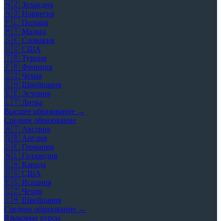
🇳🇿
Зеландия
🇳🇴
Норвегия
🇵🇱
Польша
🇲🇹
Мальта
🇸🇰
Словакия
🇺🇸
США
🇹🇷
Турция
🇫🇷
Франция
🇨🇿
Чехия
🇨🇭
Швейцария
🇪🇪
Эстония
🇱🇹
Литва
Высшее образование →
Среднее образование
🇦🇹
Австрия
🇬🇧
Англия
🇩🇪
Германия
🇳🇱
Голландия
🇨🇦
Канада
🇺🇸
США
🇪🇸
Испания
🇨🇿
Чехия
🇨🇭
Швейцария
Среднее образование →
Языковые курсы