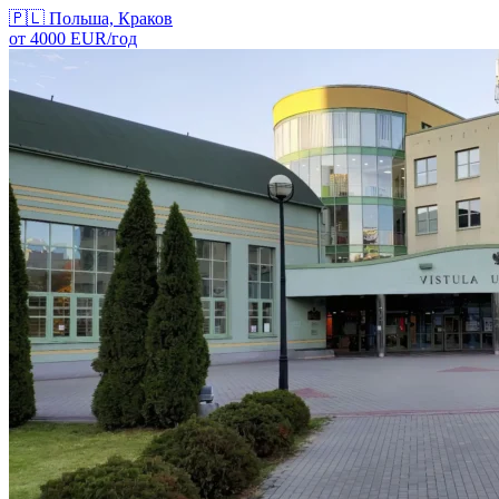
🇵🇱
Польша, Краков
от
4000
EUR/
год