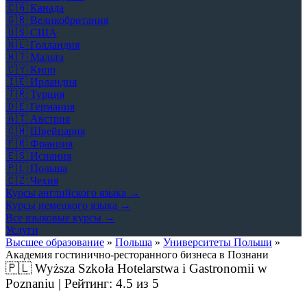
🇨🇦
Канада
🇬🇧
Великобритания
🇺🇸
США
🇳🇱
Голландия
🇲🇹
Мальта
🇨🇾
Кипр
🇮🇪
Ирландия
🇹🇷
Турция
🇩🇪
Германия
🇦🇹
Австрия
🇨🇭
Швейцария
🇫🇷
Франция
🇪🇸
Испания
🇵🇱
Польша
🇨🇿
Чехия
Курсы английского языка →
Курсы немецкого языка →
Все языковые курсы →
Услуги
Высшее образование
»
Польша
»
Университеты Польши
»
Академия гостинично-ресторанного бизнеса в Познани
🇵🇱
Wyższa Szkoła Hotelarstwa i Gastronomii w
Poznaniu | Рейтинг:
4.5
из 5