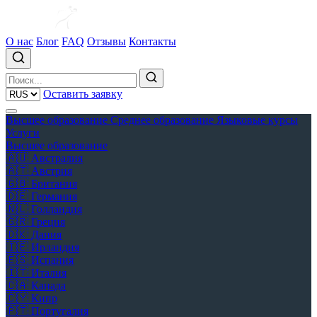
О нас
Блог
FAQ
Отзывы
Контакты
Оставить заявку
Высшее образование
Среднее образование
Языковые курсы
Услуги
Высшее образование
🇦🇺
Австралия
🇦🇹
Австрия
🇬🇧
Британия
🇩🇪
Германия
🇳🇱
Голландия
🇬🇷
Греция
🇩🇰
Дания
🇮🇪
Ирландия
🇪🇸
Испания
🇮🇹
Италия
🇨🇦
Канада
🇨🇾
Кипр
🇵🇹
Португалия