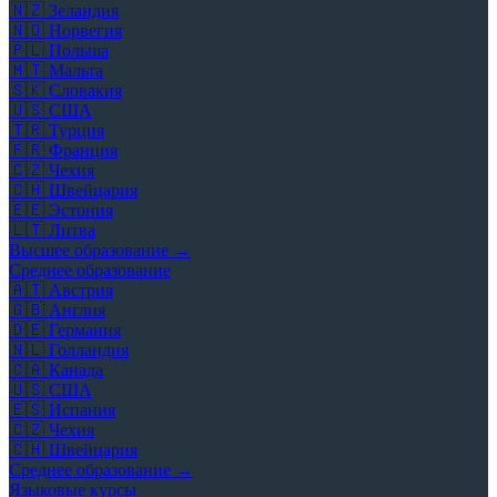
🇳🇿
Зеландия
🇳🇴
Норвегия
🇵🇱
Польша
🇲🇹
Мальта
🇸🇰
Словакия
🇺🇸
США
🇹🇷
Турция
🇫🇷
Франция
🇨🇿
Чехия
🇨🇭
Швейцария
🇪🇪
Эстония
🇱🇹
Литва
Высшее образование →
Среднее образование
🇦🇹
Австрия
🇬🇧
Англия
🇩🇪
Германия
🇳🇱
Голландия
🇨🇦
Канада
🇺🇸
США
🇪🇸
Испания
🇨🇿
Чехия
🇨🇭
Швейцария
Среднее образование →
Языковые курсы