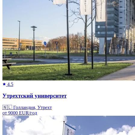
4.5
Утрехтский университет
🇳🇱
Голландия, Утрехт
от
9000
EUR/
год