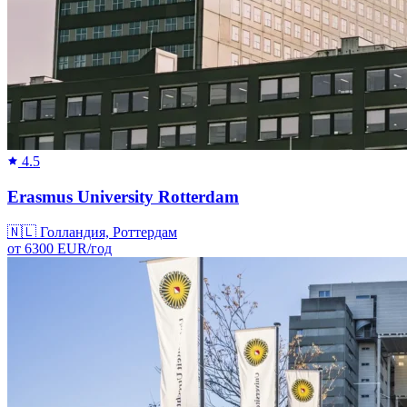
4.5
Erasmus University Rotterdam
🇳🇱
Голландия, Роттердам
от
6300
EUR/
год