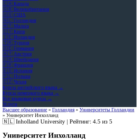
🇨🇦
Канада
🇬🇧
Великобритания
🇺🇸
США
🇳🇱
Голландия
🇲🇹
Мальта
🇨🇾
Кипр
🇮🇪
Ирландия
🇹🇷
Турция
🇩🇪
Германия
🇦🇹
Австрия
🇨🇭
Швейцария
🇫🇷
Франция
🇪🇸
Испания
🇵🇱
Польша
🇨🇿
Чехия
Курсы английского языка →
Курсы немецкого языка →
Все языковые курсы →
Услуги
Высшее образование
»
Голландия
»
Университеты Голландии
»
Университет Инхолланд
🇳🇱
Inholland University | Рейтинг:
4.5
из 5
Университет Инхолланд