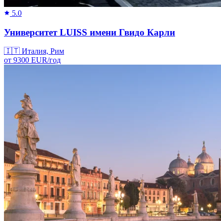
5.0
Университет LUISS имени Гвидо Карли
🇮🇹
Италия, Рим
от
9300
EUR/
год