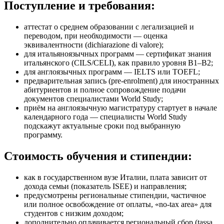
Поступление и требования:
аттестат о среднем образовании с легализацией и
переводом, при необходимости — оценка
эквивалентности (dichiarazione di valore);
для итальяноязычных программ — сертификат знания
итальянского (CILS/CELI), как правило уровня B1–B2;
для англоязычных программ — IELTS или TOEFL;
предварительная запись (pre-enrolment) для иностранных
абитуриентов и полное сопровождение подачи
документов специалистами World Study;
приём на англоязычную магистратуру стартует в начале
календарного года — специалисты World Study
подскажут актуальные сроки под выбранную
программу.
Стоимость обучения и стипендии:
как в государственном вузе Италии, плата зависит от
дохода семьи (показатель ISEE) и направления;
предусмотрены региональные стипендии, частичное
или полное освобождение от оплаты, «no-tax area» для
студентов с низким доходом;
дополнительно оплачивается региональный сбор (tassa