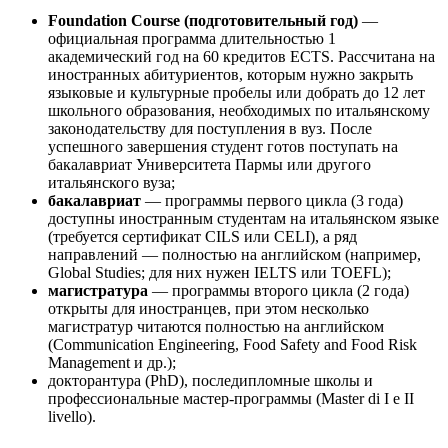
Foundation Course (подготовительный год)
—
официальная программа длительностью 1
академический год на 60 кредитов ECTS. Рассчитана на
иностранных абитуриентов, которым нужно закрыть
языковые и культурные пробелы или добрать до 12 лет
школьного образования, необходимых по итальянскому
законодательству для поступления в вуз. После
успешного завершения студент готов поступать на
бакалавриат Университета Пармы или другого
итальянского вуза;
бакалавриат
— программы первого цикла (3 года)
доступны иностранным студентам на итальянском языке
(требуется сертификат CILS или CELI), а ряд
направлений — полностью на английском (например,
Global Studies; для них нужен IELTS или TOEFL);
магистратура
— программы второго цикла (2 года)
открыты для иностранцев, при этом несколько
магистратур читаются полностью на английском
(Communication Engineering, Food Safety and Food Risk
Management и др.);
докторантура (PhD), последипломные школы и
профессиональные мастер-программы (Master di I e II
livello).