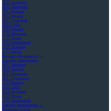
🇳🇿
Зеландия
🇳🇴
Норвегия
🇵🇱
Польша
🇲🇹
Мальта
🇸🇰
Словакия
🇺🇸
США
🇹🇷
Турция
🇫🇷
Франция
🇨🇿
Чехия
🇨🇭
Швейцария
🇪🇪
Эстония
🇱🇹
Литва
Высшее образование →
Среднее образование
🇦🇹
Австрия
🇬🇧
Англия
🇩🇪
Германия
🇳🇱
Голландия
🇨🇦
Канада
🇺🇸
США
🇪🇸
Испания
🇨🇿
Чехия
🇨🇭
Швейцария
Среднее образование →
Языковые курсы