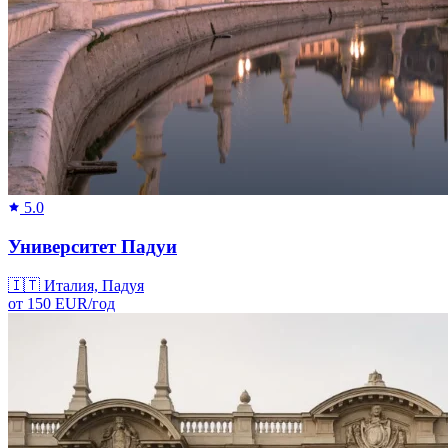
5.0
Университет Падуи
🇮🇹
Италия, Падуя
от
150
EUR/
год