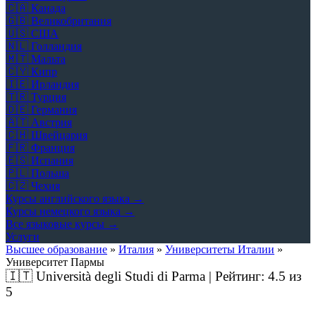
🇨🇦
Канада
🇬🇧
Великобритания
🇺🇸
США
🇳🇱
Голландия
🇲🇹
Мальта
🇨🇾
Кипр
🇮🇪
Ирландия
🇹🇷
Турция
🇩🇪
Германия
🇦🇹
Австрия
🇨🇭
Швейцария
🇫🇷
Франция
🇪🇸
Испания
🇵🇱
Польша
🇨🇿
Чехия
Курсы английского языка →
Курсы немецкого языка →
Все языковые курсы →
Услуги
Высшее образование
»
Италия
»
Университеты Италии
»
Университет Пармы
🇮🇹
Università degli Studi di Parma | Рейтинг:
4.5
из
5