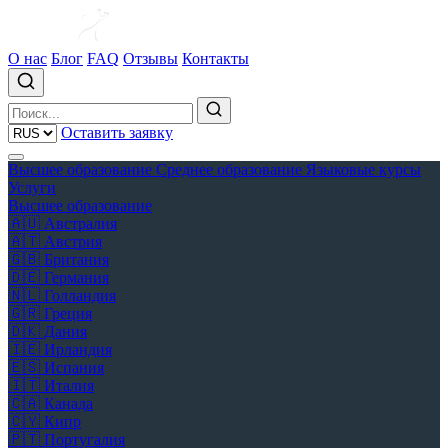
О нас
Блог
FAQ
Отзывы
Контакты
Оставить заявку
Высшее образование
Среднее образование
Языковые курсы
Услуги
Высшее образование
🇦🇺
Австралия
🇦🇹
Австрия
🇬🇧
Британия
🇩🇪
Германия
🇳🇱
Голландия
🇬🇷
Греция
🇩🇰
Дания
🇮🇪
Ирландия
🇪🇸
Испания
🇮🇹
Италия
🇨🇦
Канада
🇨🇾
Кипр
🇵🇹
Португалия