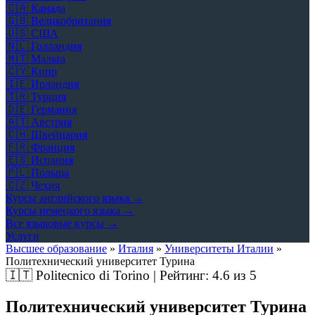
🇨🇦
Канада
🇬🇧
Великобритания
🇺🇸
США
🇳🇱
Голландия
🇲🇹
Мальта
🇨🇾
Кипр
🇮🇪
Ирландия
🇹🇷
Турция
🇩🇪
Германия
🇦🇹
Австрия
🇨🇭
Швейцария
🇫🇷
Франция
🇪🇸
Испания
🇵🇱
Польша
🇨🇿
Чехия
Курсы английского языка →
Курсы немецкого языка →
Все языковые курсы →
Услуги
Высшее образование
»
Италия
»
Университеты Италии
»
Политехнический университет Турина
🇮🇹
Politecnico di Torino | Рейтинг:
4.6
из 5
Политехнический университет Турина