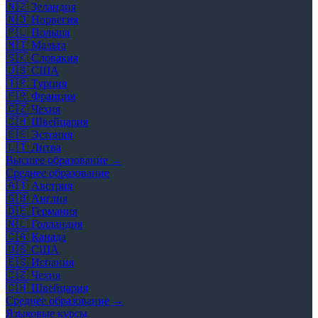
🇳🇿
Зеландия
🇳🇴
Норвегия
🇵🇱
Польша
🇲🇹
Мальта
🇸🇰
Словакия
🇺🇸
США
🇹🇷
Турция
🇫🇷
Франция
🇨🇿
Чехия
🇨🇭
Швейцария
🇪🇪
Эстония
🇱🇹
Литва
Высшее образование →
Среднее образование
🇦🇹
Австрия
🇬🇧
Англия
🇩🇪
Германия
🇳🇱
Голландия
🇨🇦
Канада
🇺🇸
США
🇪🇸
Испания
🇨🇿
Чехия
🇨🇭
Швейцария
Среднее образование →
Языковые курсы