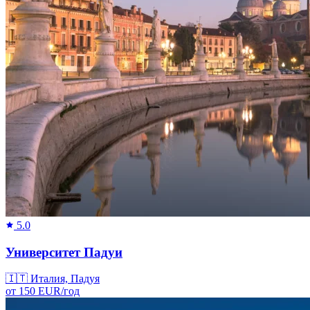
5.0
Университет Падуи
🇮🇹
Италия, Падуя
от
150
EUR/
год