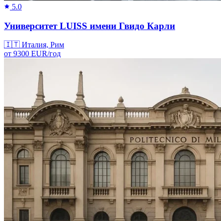
5.0
Университет LUISS имени Гвидо Карли
🇮🇹
Италия, Рим
от
9300
EUR/
год