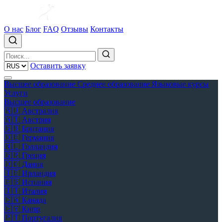
О нас
Блог
FAQ
Отзывы
Контакты
Оставить заявку
Высшее образование
Среднее образование
Языковые курсы
Услуги
Высшее образование
🇦🇺
Австралия
🇦🇹
Австрия
🇬🇧
Британия
🇩🇪
Германия
🇳🇱
Голландия
🇬🇷
Греция
🇩🇰
Дания
🇮🇪
Ирландия
🇪🇸
Испания
🇮🇹
Италия
🇨🇦
Канада
🇨🇾
Кипр
🇵🇹
Португалия