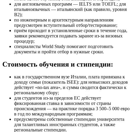
для англоязычных программ — IELTS или TOEFL; для
итальяноязычных — итальянский (как правило, уровня
B2);
по инженерным и архитектурным направлениям
предусмотрен вступительный отбор/тестирование;
приём проходит в установленные сроки в течение года,
заявки рекомендуется подавать заранее из-за визовых
процедур;
специалисты World Study помогают подготовить
документы и пройти отбор в нужные сроки.
Стоимость обучения и стипендии:
как в государственном вузе Италии, плата привязана к
доходу семьи (показатель ISEE): для невысоких доходов
действует «no-tax area», и сумма сводится фактически к
региональному сбору;
для студентов из-за пределов ЕС действует
фиксированная ставка в зависимости от страны
происхождения — на практике порядка 3 500–5 000 евро
в год по международным программам;
предусмотрены собственные стипендии университета
для талантливых иностранных студентов, а также
региональные стипендии.