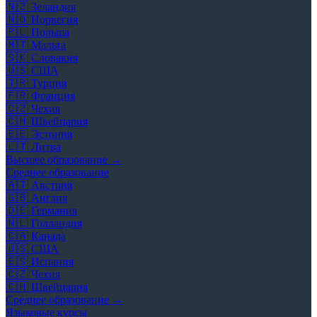
🇳🇿
Зеландия
🇳🇴
Норвегия
🇵🇱
Польша
🇲🇹
Мальта
🇸🇰
Словакия
🇺🇸
США
🇹🇷
Турция
🇫🇷
Франция
🇨🇿
Чехия
🇨🇭
Швейцария
🇪🇪
Эстония
🇱🇹
Литва
Высшее образование →
Среднее образование
🇦🇹
Австрия
🇬🇧
Англия
🇩🇪
Германия
🇳🇱
Голландия
🇨🇦
Канада
🇺🇸
США
🇪🇸
Испания
🇨🇿
Чехия
🇨🇭
Швейцария
Среднее образование →
Языковые курсы