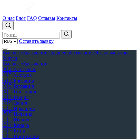
О нас
Блог
FAQ
Отзывы
Контакты
Оставить заявку
Высшее образование
Среднее образование
Языковые курсы
Услуги
Высшее образование
🇦🇺
Австралия
🇦🇹
Австрия
🇬🇧
Британия
🇩🇪
Германия
🇳🇱
Голландия
🇬🇷
Греция
🇩🇰
Дания
🇮🇪
Ирландия
🇪🇸
Испания
🇮🇹
Италия
🇨🇦
Канада
🇨🇾
Кипр
🇵🇹
Португалия