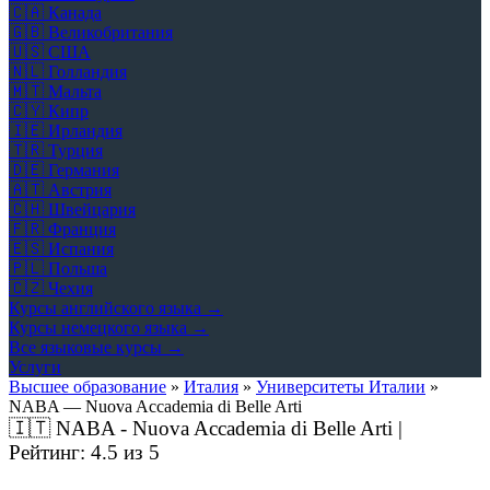
🇨🇦
Канада
🇬🇧
Великобритания
🇺🇸
США
🇳🇱
Голландия
🇲🇹
Мальта
🇨🇾
Кипр
🇮🇪
Ирландия
🇹🇷
Турция
🇩🇪
Германия
🇦🇹
Австрия
🇨🇭
Швейцария
🇫🇷
Франция
🇪🇸
Испания
🇵🇱
Польша
🇨🇿
Чехия
Курсы английского языка →
Курсы немецкого языка →
Все языковые курсы →
Услуги
Высшее образование
»
Италия
»
Университеты Италии
»
NABA — Nuova Accademia di Belle Arti
🇮🇹
NABA - Nuova Accademia di Belle Arti |
Рейтинг:
4.5
из 5