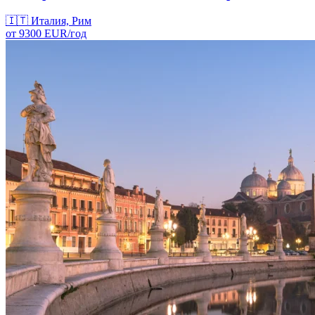
🇮🇹
Италия, Рим
от
9300
EUR/
год