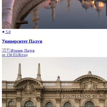
5.0
Университет Падуи
🇮🇹
Италия, Падуя
от
150
EUR/
год