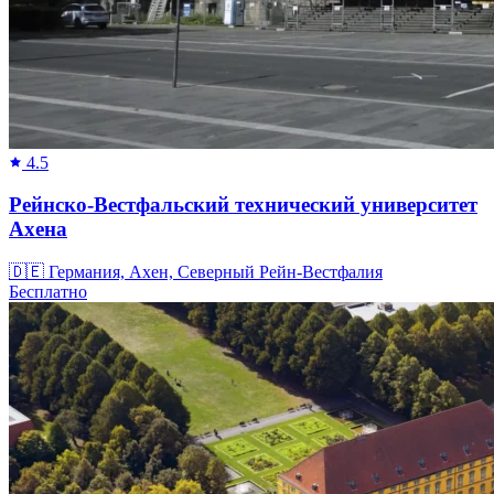
4.5
Рейнско-Вестфальский технический университет
Ахена
🇩🇪
Германия, Ахен, Северный Рейн-Вестфалия
Бесплатно