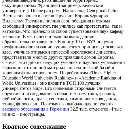
учебные заведения, работавшие на территориях,
оккупированных Францией (например, Кельнский
университет). После разгрома Наполеона, Северный Рейн-
Вестфалия вошел в состав Пруссии. Король Фридрих
Вильгельм Третий выполнил свои обещания и открыл
свободный университет, где учились как протестанты, так и
католики. Что повлекло за собой существование двух кафедр
теологии. В честь него и было названо данное
образовательное заведение. К концу 19 ст. ВУЗ получил
неофициальное название «университет принцев», поскольку
здесь учились отпрыски прусской королевской династии,
представители многих других правящих домов Европы.
Сейчас, это одно из ведущих учебных и научных учреждений
Германии, с отличной материально-технической базой и
хорошим финансированием. По рейтингам «Times Higher
Education World University Rankings» и «Academic Ranking of
World Universities» оно входит в ТОП 100 лучших
университетов мира. Его сильными сторонами считается
обучение и исследования в области математики, физики,
нейробиологии, права, генетики, химии, востоковедения,
этики, философии. Поэтому его выбрало для получения
высшего образования в Германии
32,5 тыс. студентов, 4 тыс.
из них – иностранцы.
Краткое содержание