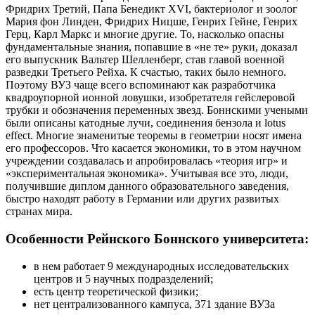
Фридрих Третий, Папа Бенедикт XVI, бактериолог и зоолог
Мария фон Линден, Фридрих Ницше, Генрих Гейне, Генрих
Герц, Карл Маркс и многие другие. То, насколько опасны
фундаментальные знания, попавшие в «не те» руки, доказал
его выпускник Вальтер Шелленберг, став главой военной
разведки Третьего Рейха. К счастью, таких было немного.
Поэтому ВУЗ чаще всего вспоминают как разработчика
квадроупорной ионной ловушки, изобретателя гейслеровой
трубки и обозначения переменных звезд. Боннскими учеными
были описаны катодные лучи, соединения бензола и lotus
effect. Многие знаменитые теоремы в геометрии носят имена
его профессоров. Что касается экономики, то в этом научном
учреждении создавалась и апробировалась «теория игр» и
«экспериментальная экономика». Учитывая все это, люди,
получившие диплом данного образовательного заведения,
быстро находят работу в Германии или других развитых
странах мира.
Особенности Рейнского Боннского университета:
в нем работает 9 международных исследовательских
центров и 5 научных подразделений;
есть центр теоретической физики;
нет централизованного кампуса, 371 здание ВУЗа