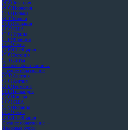
🇳🇿
Зеландия
🇳🇴
Норвегия
🇵🇱
Польша
🇲🇹
Мальта
🇸🇰
Словакия
🇺🇸
США
🇹🇷
Турция
🇫🇷
Франция
🇨🇿
Чехия
🇨🇭
Швейцария
🇪🇪
Эстония
🇱🇹
Литва
Высшее образование →
Среднее образование
🇦🇹
Австрия
🇬🇧
Англия
🇩🇪
Германия
🇳🇱
Голландия
🇨🇦
Канада
🇺🇸
США
🇪🇸
Испания
🇨🇿
Чехия
🇨🇭
Швейцария
Среднее образование →
Языковые курсы