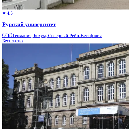
4.5
Рурский университет
🇩🇪
Германия, Бохум, Северный Рейн-Вестфалия
Бесплатно