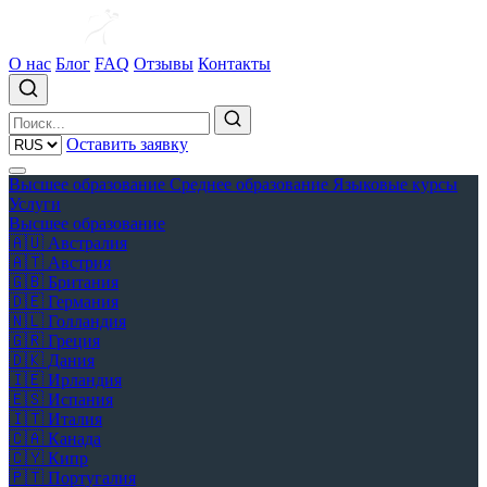
О нас
Блог
FAQ
Отзывы
Контакты
Оставить заявку
Высшее образование
Среднее образование
Языковые курсы
Услуги
Высшее образование
🇦🇺
Австралия
🇦🇹
Австрия
🇬🇧
Британия
🇩🇪
Германия
🇳🇱
Голландия
🇬🇷
Греция
🇩🇰
Дания
🇮🇪
Ирландия
🇪🇸
Испания
🇮🇹
Италия
🇨🇦
Канада
🇨🇾
Кипр
🇵🇹
Португалия