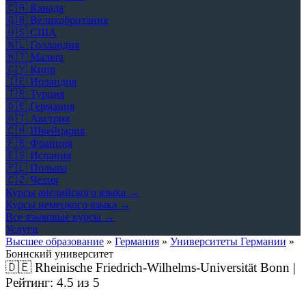
🇨🇦
Канада
🇬🇧
Великобритания
🇺🇸
США
🇳🇱
Голландия
🇲🇹
Мальта
🇨🇾
Кипр
🇮🇪
Ирландия
🇹🇷
Турция
🇩🇪
Германия
🇦🇹
Австрия
🇨🇭
Швейцария
🇫🇷
Франция
🇪🇸
Испания
🇵🇱
Польша
🇨🇿
Чехия
Курсы английского языка →
Курсы немецкого языка →
Все языковые курсы →
Услуги
Высшее образование
»
Германия
»
Университеты Германии
»
Боннский университет
🇩🇪
Rheinische Friedrich-Wilhelms-Universität Bonn |
Рейтинг:
4.5
из 5