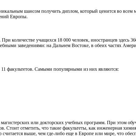
никальным шансом получить диплом, который ценится во всем ми
ений Европы.
. При количестве учащихся 18 000 человек, иностранцев здесь 3
ебными заведениями: на Дальнем Востоке, в обеих частях Амер
и 11 факультетов. Самыми популярными из них являются:
, магистерских или докторских учебных программ. При этом обуч
ов. Стоит отметить, что такие факультеты, как инженерная хими
р считается выше, чем где-либо еще в Европе или мире, что обес