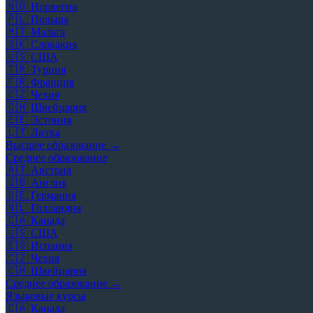
🇳🇴
Норвегия
🇵🇱
Польша
🇲🇹
Мальта
🇸🇰
Словакия
🇺🇸
США
🇹🇷
Турция
🇫🇷
Франция
🇨🇿
Чехия
🇨🇭
Швейцария
🇪🇪
Эстония
🇱🇹
Литва
Высшее образование →
Среднее образование
🇦🇹
Австрия
🇬🇧
Англия
🇩🇪
Германия
🇳🇱
Голландия
🇨🇦
Канада
🇺🇸
США
🇪🇸
Испания
🇨🇿
Чехия
🇨🇭
Швейцария
Среднее образование →
Языковые курсы
🇨🇦
Канада