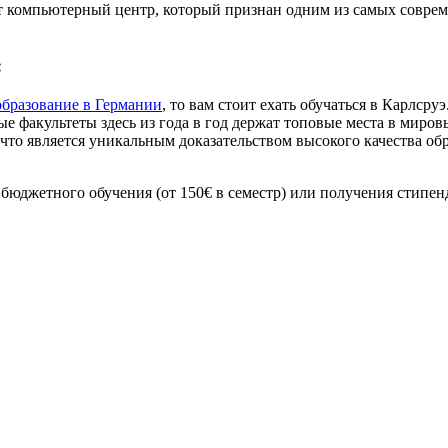
ует компьютерный центр, который признан одним из самых совр
:
образование в Германии
, то вам стоит ехать обучаться в Карлср
е факультеты здесь из года в год держат топовые места в миро
что является уникальным доказательством высокого качества об
юджетного обучения (от 150€ в семестр) или получения стипен