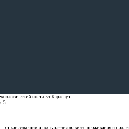
ехнологический институт Карлсруэ
з 5
— от консультации и поступления до визы, проживания и подде