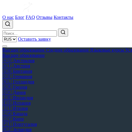
О нас
Блог
FAQ
Отзывы
Контакты
Оставить заявку
Высшее образование
Среднее образование
Языковые курсы
Ус
Высшее образование
🇦🇺
Австралия
🇦🇹
Австрия
🇬🇧
Британия
🇩🇪
Германия
🇳🇱
Голландия
🇬🇷
Греция
🇩🇰
Дания
🇮🇪
Ирландия
🇪🇸
Испания
🇮🇹
Италия
🇨🇦
Канада
🇨🇾
Кипр
🇵🇹
Португалия
🇳🇿
Зеландия