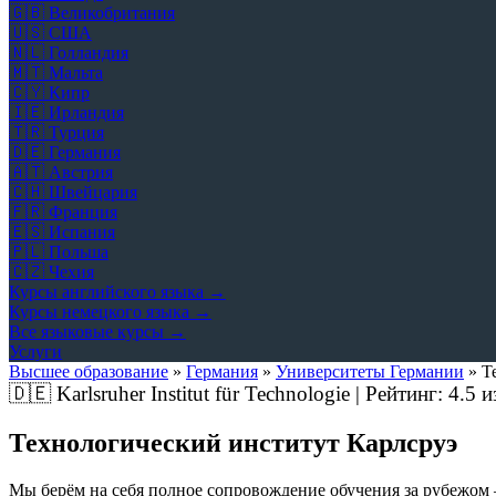
🇬🇧
Великобритания
🇺🇸
США
🇳🇱
Голландия
🇲🇹
Мальта
🇨🇾
Кипр
🇮🇪
Ирландия
🇹🇷
Турция
🇩🇪
Германия
🇦🇹
Австрия
🇨🇭
Швейцария
🇫🇷
Франция
🇪🇸
Испания
🇵🇱
Польша
🇨🇿
Чехия
Курсы английского языка →
Курсы немецкого языка →
Все языковые курсы →
Услуги
Высшее образование
»
Германия
»
Университеты Германии
»
Т
🇩🇪
Karlsruher Institut für Technologie | Рейтинг:
4.5
и
Технологический институт Карлсруэ
Мы берём на себя полное сопровождение обучения за рубежом 