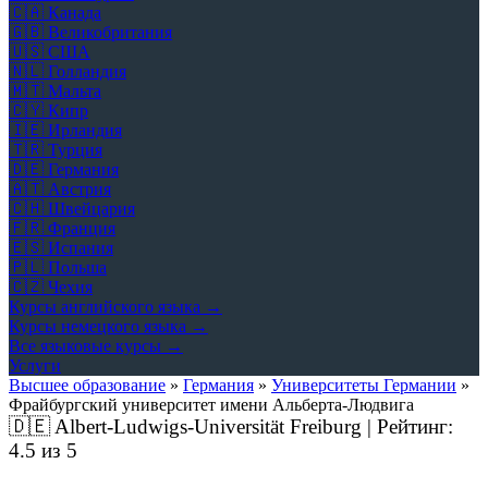
🇨🇦
Канада
🇬🇧
Великобритания
🇺🇸
США
🇳🇱
Голландия
🇲🇹
Мальта
🇨🇾
Кипр
🇮🇪
Ирландия
🇹🇷
Турция
🇩🇪
Германия
🇦🇹
Австрия
🇨🇭
Швейцария
🇫🇷
Франция
🇪🇸
Испания
🇵🇱
Польша
🇨🇿
Чехия
Курсы английского языка →
Курсы немецкого языка →
Все языковые курсы →
Услуги
Высшее образование
»
Германия
»
Университеты Германии
»
Фрайбургский университет имени Альберта-Людвига
🇩🇪
Albert-Ludwigs-Universität Freiburg | Рейтинг:
4.5
из 5