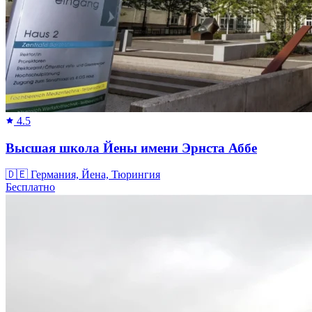
4.5
Высшая школа Йены имени Эрнста Аббе
🇩🇪
Германия, Йена, Тюрингия
Бесплатно