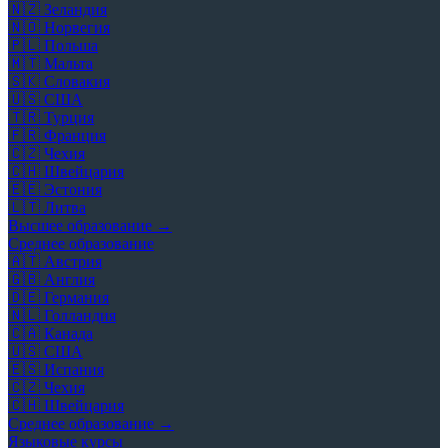
🇳🇿
Зеландия
🇳🇴
Норвегия
🇵🇱
Польша
🇲🇹
Мальта
🇸🇰
Словакия
🇺🇸
США
🇹🇷
Турция
🇫🇷
Франция
🇨🇿
Чехия
🇨🇭
Швейцария
🇪🇪
Эстония
🇱🇹
Литва
Высшее образование →
Среднее образование
🇦🇹
Австрия
🇬🇧
Англия
🇩🇪
Германия
🇳🇱
Голландия
🇨🇦
Канада
🇺🇸
США
🇪🇸
Испания
🇨🇿
Чехия
🇨🇭
Швейцария
Среднее образование →
Языковые курсы