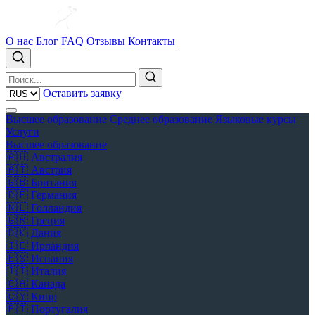
О нас
Блог
FAQ
Отзывы
Контакты
Оставить заявку
Высшее образование
Среднее образование
Языковые курсы
Услуги
Высшее образование
🇦🇺
Австралия
🇦🇹
Австрия
🇬🇧
Британия
🇩🇪
Германия
🇳🇱
Голландия
🇬🇷
Греция
🇩🇰
Дания
🇮🇪
Ирландия
🇪🇸
Испания
🇮🇹
Италия
🇨🇦
Канада
🇨🇾
Кипр
🇵🇹
Португалия