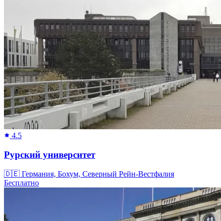
4.5
Рурский университет
🇩🇪
Германия, Бохум, Северный Рейн-Вестфалия
Бесплатно