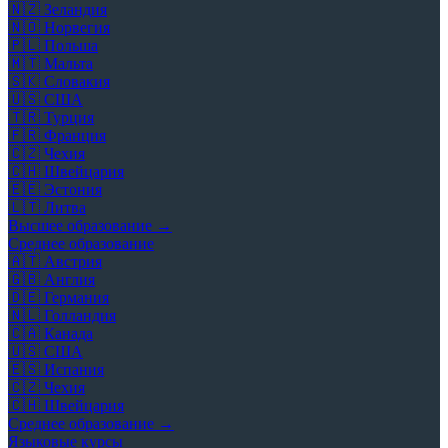
🇳🇿
Зеландия
🇳🇴
Норвегия
🇵🇱
Польша
🇲🇹
Мальта
🇸🇰
Словакия
🇺🇸
США
🇹🇷
Турция
🇫🇷
Франция
🇨🇿
Чехия
🇨🇭
Швейцария
🇪🇪
Эстония
🇱🇹
Литва
Высшее образование →
Среднее образование
🇦🇹
Австрия
🇬🇧
Англия
🇩🇪
Германия
🇳🇱
Голландия
🇨🇦
Канада
🇺🇸
США
🇪🇸
Испания
🇨🇿
Чехия
🇨🇭
Швейцария
Среднее образование →
Языковые курсы