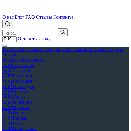
О нас
Блог
FAQ
Отзывы
Контакты
Оставить заявку
Высшее образование
Среднее образование
Языковые курсы
Услуги
Высшее образование
🇦🇺
Австралия
🇦🇹
Австрия
🇬🇧
Британия
🇩🇪
Германия
🇳🇱
Голландия
🇬🇷
Греция
🇩🇰
Дания
🇮🇪
Ирландия
🇪🇸
Испания
🇮🇹
Италия
🇨🇦
Канада
🇨🇾
Кипр
🇵🇹
Португалия