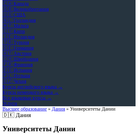
🇨🇦
Канада
🇬🇧
Великобритания
🇺🇸
США
🇳🇱
Голландия
🇲🇹
Мальта
🇨🇾
Кипр
🇮🇪
Ирландия
🇹🇷
Турция
🇩🇪
Германия
🇦🇹
Австрия
🇨🇭
Швейцария
🇫🇷
Франция
🇪🇸
Испания
🇵🇱
Польша
🇨🇿
Чехия
Курсы английского языка →
Курсы немецкого языка →
Все языковые курсы →
Услуги
Высшее образование
»
Дания
»
Университеты Дании
🇩🇰
Дания
Университеты Дании