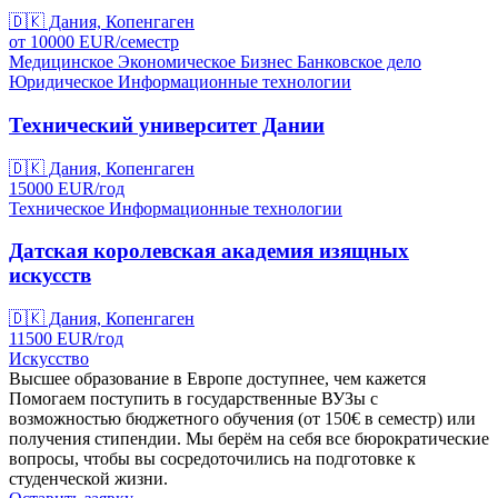
🇩🇰
Дания, Копенгаген
от
10000
EUR/
семестр
Медицинское
Экономическое
Бизнес
Банковское дело
Юридическое
Информационные технологии
Технический университет Дании
🇩🇰
Дания, Копенгаген
15000
EUR/
год
Техническое
Информационные технологии
Датская королевская академия изящных
искусств
🇩🇰
Дания, Копенгаген
11500
EUR/
год
Искусство
Высшее образование в Европе доступнее, чем кажется
Помогаем поступить в государственные ВУЗы с
возможностью бюджетного обучения (от 150€ в семестр) или
получения стипендии. Мы берём на себя все бюрократические
вопросы, чтобы вы сосредоточились на подготовке к
студенческой жизни.