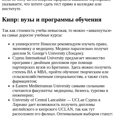
указываете, что хотите сдать тест прямо в колледже или
институте.
Кипр: вузы и программы обучения
Так как стоимость учебы невысокая, то можно «замахнуться»
на самые дорогие учебные курсы:
в университете Никосии рекомендуем изучать право,
экономику и медицину. Медики параллельно получат
диплом St. George’s University (Лондон);
Cyprus International University предлагает множество
программ с двойным дипломом при помощи
партнерских вузов из Британии. Здесь можно получить
степень ВА и МВА, пройти обучение творческим или
сельскохозяйственным специальностям, а также стать
фармацевтом;
в Eastern Mediterranean University самыми сильными
считаются факультеты: медицины, бизнеса, туризма и
инженерии;
University of Central Lancashire — UCLan Cyprus в
Ларнаке дает возможность получить дипломы
английского и кипрского UCLAN, так как тут
расположен его филиал. Оптимальным выбором станут: