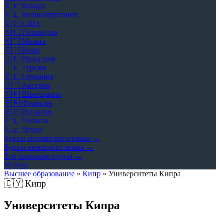
🇨🇦
Канада
🇬🇧
Великобритания
🇺🇸
США
🇳🇱
Голландия
🇲🇹
Мальта
🇨🇾
Кипр
🇮🇪
Ирландия
🇹🇷
Турция
🇩🇪
Германия
🇦🇹
Австрия
🇨🇭
Швейцария
🇫🇷
Франция
🇪🇸
Испания
🇵🇱
Польша
🇨🇿
Чехия
Курсы английского языка →
Курсы немецкого языка →
Все языковые курсы →
Услуги
Высшее образование
»
Кипр
»
Университеты Кипра
🇨🇾
Кипр
Университеты Кипра