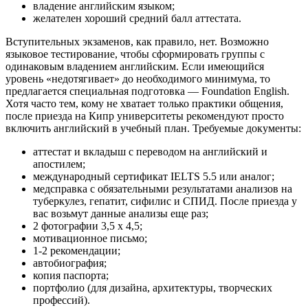
владение английским языком;
желателен хороший средний балл аттестата.
Вступительных экзаменов, как правило, нет. Возможно
языковое тестирование, чтобы сформировать группы с
одинаковым владением английским. Если имеющийся
уровень «недотягивает» до необходимого минимума, то
предлагается специальная подготовка — Foundation English.
Хотя часто тем, кому не хватает только практики общения,
после приезда на Кипр университеты рекомендуют просто
включить английский в учебный план. Требуемые документы:
аттестат и вкладыш с переводом на английский и
апостилем;
международный сертификат IELTS 5.5 или аналог;
медсправка с обязательными результатами анализов на
туберкулез, гепатит, сифилис и СПИД. После приезда у
вас возьмут данные анализы еще раз;
2 фотографии 3,5 х 4,5;
мотивационное письмо;
1-2 рекомендации;
автобиография;
копия паспорта;
портфолио (для дизайна, архитектуры, творческих
профессий).