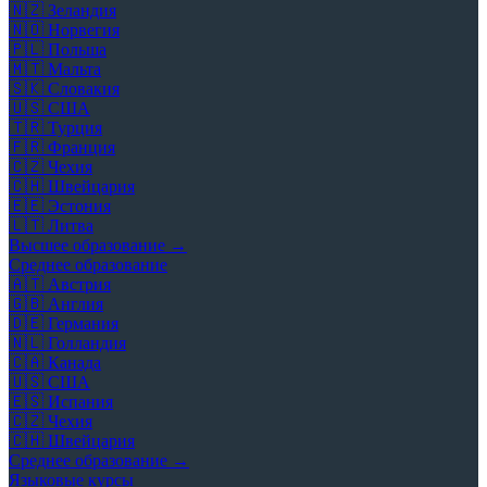
🇳🇿
Зеландия
🇳🇴
Норвегия
🇵🇱
Польша
🇲🇹
Мальта
🇸🇰
Словакия
🇺🇸
США
🇹🇷
Турция
🇫🇷
Франция
🇨🇿
Чехия
🇨🇭
Швейцария
🇪🇪
Эстония
🇱🇹
Литва
Высшее образование →
Среднее образование
🇦🇹
Австрия
🇬🇧
Англия
🇩🇪
Германия
🇳🇱
Голландия
🇨🇦
Канада
🇺🇸
США
🇪🇸
Испания
🇨🇿
Чехия
🇨🇭
Швейцария
Среднее образование →
Языковые курсы