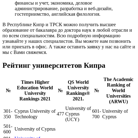
финансы и учет, экономика, деловое
администрирование, разработка и веб-дизайн,
гостеприимство, английская филология.
В Республике Кипр и ТРСК можно получить высшее
образование от бакалавра до доктора наук в любой отрасли и
по всем специальностям. Всю подробную информацию
узнавайте у наших специалистов. Вы можете нам позвонить
или приехать в офис. А также оставить заявку у нас на сайте и
мы с Вами свяжемся.
Рейтинг университетов Кипра
The Academic
Times Higher
QS World
Ranking of
Education World
University
№
№
№
World
University
Rankings®
Universities
Rankings 2021
2021.
(ARWU)
University of
301-
Cyprus University of
601-
University of
477
Cyprus
350
Technology
700
Cyprus
(UCY)
501-
University of Cyprus
600