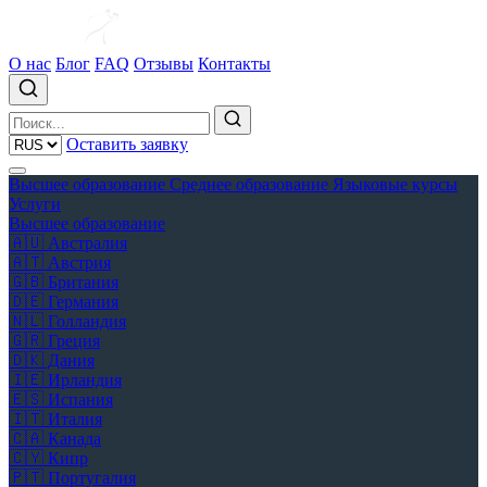
О нас
Блог
FAQ
Отзывы
Контакты
Оставить заявку
Высшее образование
Среднее образование
Языковые курсы
Услуги
Высшее образование
🇦🇺
Австралия
🇦🇹
Австрия
🇬🇧
Британия
🇩🇪
Германия
🇳🇱
Голландия
🇬🇷
Греция
🇩🇰
Дания
🇮🇪
Ирландия
🇪🇸
Испания
🇮🇹
Италия
🇨🇦
Канада
🇨🇾
Кипр
🇵🇹
Португалия