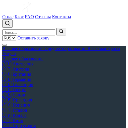
О нас
Блог
FAQ
Отзывы
Контакты
Оставить заявку
Высшее образование
Среднее образование
Языковые курсы
Услуги
Высшее образование
🇦🇺
Австралия
🇦🇹
Австрия
🇬🇧
Британия
🇩🇪
Германия
🇳🇱
Голландия
🇬🇷
Греция
🇩🇰
Дания
🇮🇪
Ирландия
🇪🇸
Испания
🇮🇹
Италия
🇨🇦
Канада
🇨🇾
Кипр
🇵🇹
Португалия