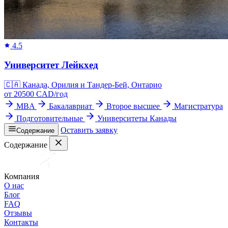
4.5
Университет Лейкхед
🇨🇦
Канада, Орилия и Тандер-Бей, Онтарио
от
20500
CAD/
год
MBA
Бакалавриат
Второе высшее
Магистратура
Подготовительные
Университеты Канады
Оставить заявку
Содержание
Содержание
Компания
О нас
Блог
FAQ
Отзывы
Контакты