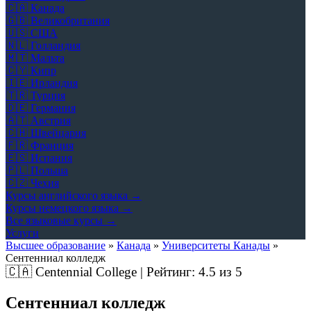
🇨🇦
Канада
🇬🇧
Великобритания
🇺🇸
США
🇳🇱
Голландия
🇲🇹
Мальта
🇨🇾
Кипр
🇮🇪
Ирландия
🇹🇷
Турция
🇩🇪
Германия
🇦🇹
Австрия
🇨🇭
Швейцария
🇫🇷
Франция
🇪🇸
Испания
🇵🇱
Польша
🇨🇿
Чехия
Курсы английского языка →
Курсы немецкого языка →
Все языковые курсы →
Услуги
Высшее образование
»
Канада
»
Университеты Канады
»
Сентенниал колледж
🇨🇦
Centennial College | Рейтинг:
4.5
из 5
Сентенниал колледж