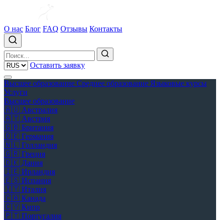
О нас
Блог
FAQ
Отзывы
Контакты
Оставить заявку
Высшее образование
Среднее образование
Языковые курсы
Услуги
Высшее образование
🇦🇺
Австралия
🇦🇹
Австрия
🇬🇧
Британия
🇩🇪
Германия
🇳🇱
Голландия
🇬🇷
Греция
🇩🇰
Дания
🇮🇪
Ирландия
🇪🇸
Испания
🇮🇹
Италия
🇨🇦
Канада
🇨🇾
Кипр
🇵🇹
Португалия