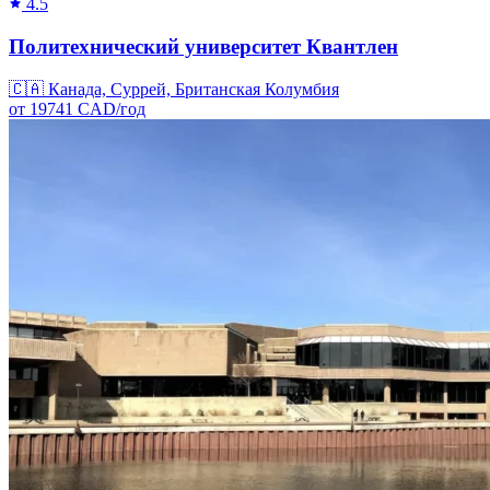
4.5
Политехнический университет Квантлен
🇨🇦
Канада, Суррей, Британская Колумбия
от
19741
CAD/
год