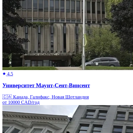
4.5
Университет Маунт-Сент-Винсент
🇨🇦
Канада, Галифакс, Новая Шотландия
от
10000
CAD/
год