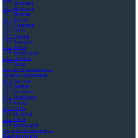
🇳🇿
Зеландия
🇳🇴
Норвегия
🇵🇱
Польша
🇲🇹
Мальта
🇸🇰
Словакия
🇺🇸
США
🇹🇷
Турция
🇫🇷
Франция
🇨🇿
Чехия
🇨🇭
Швейцария
🇪🇪
Эстония
🇱🇹
Литва
Высшее образование →
Среднее образование
🇦🇹
Австрия
🇬🇧
Англия
🇩🇪
Германия
🇳🇱
Голландия
🇨🇦
Канада
🇺🇸
США
🇪🇸
Испания
🇨🇿
Чехия
🇨🇭
Швейцария
Среднее образование →
Языковые курсы