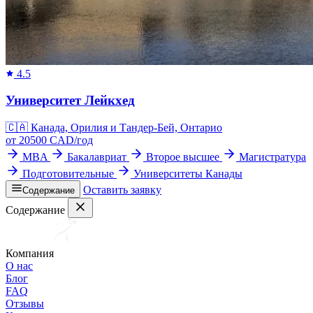
4.5
Университет Лейкхед
🇨🇦
Канада, Орилия и Тандер-Бей, Онтарио
от
20500
CAD/
год
MBA
Бакалавриат
Второе высшее
Магистратура
Подготовительные
Университеты Канады
Оставить заявку
Содержание
Содержание
Компания
О нас
Блог
FAQ
Отзывы