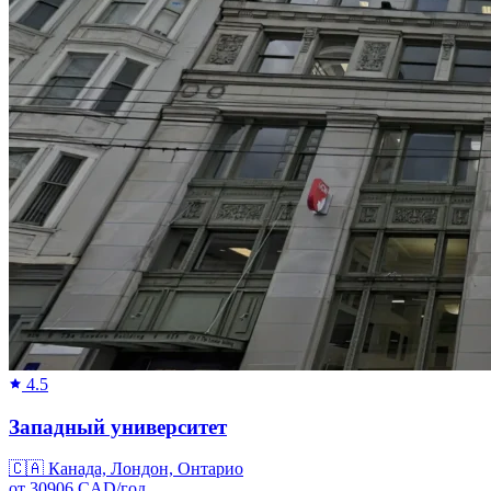
4.5
Западный университет
🇨🇦
Канада, Лондон, Онтарио
от
30906
CAD/
год