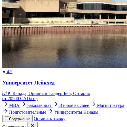
4.5
Университет Лейкхед
🇨🇦
Канада, Орилия и Тандер-Бей, Онтарио
от
20500
CAD/
год
MBA
Бакалавриат
Второе высшее
Магистратура
Подготовительные
Университеты Канады
Оставить заявку
Содержание
Содержание