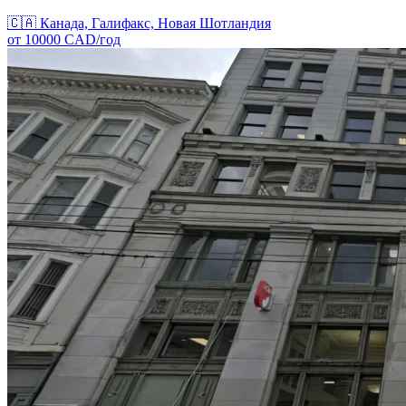
🇨🇦
Канада, Галифакс, Новая Шотландия
от
10000
CAD/
год