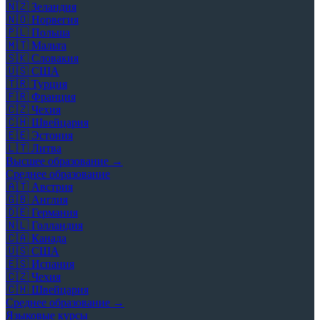
🇳🇿
Зеландия
🇳🇴
Норвегия
🇵🇱
Польша
🇲🇹
Мальта
🇸🇰
Словакия
🇺🇸
США
🇹🇷
Турция
🇫🇷
Франция
🇨🇿
Чехия
🇨🇭
Швейцария
🇪🇪
Эстония
🇱🇹
Литва
Высшее образование →
Среднее образование
🇦🇹
Австрия
🇬🇧
Англия
🇩🇪
Германия
🇳🇱
Голландия
🇨🇦
Канада
🇺🇸
США
🇪🇸
Испания
🇨🇿
Чехия
🇨🇭
Швейцария
Среднее образование →
Языковые курсы