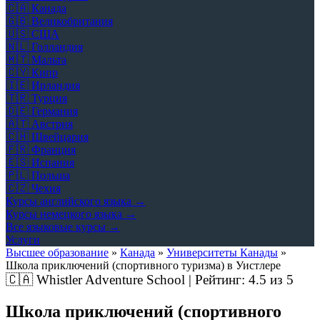
🇨🇦
Канада
🇬🇧
Великобритания
🇺🇸
США
🇳🇱
Голландия
🇲🇹
Мальта
🇨🇾
Кипр
🇮🇪
Ирландия
🇹🇷
Турция
🇩🇪
Германия
🇦🇹
Австрия
🇨🇭
Швейцария
🇫🇷
Франция
🇪🇸
Испания
🇵🇱
Польша
🇨🇿
Чехия
Курсы английского языка →
Курсы немецкого языка →
Все языковые курсы →
Услуги
Высшее образование
»
Канада
»
Университеты Канады
»
Школа приключений (спортивного туризма) в Уистлере
🇨🇦
Whistler Adventure School | Рейтинг:
4.5
из 5
Школа приключений (спортивного