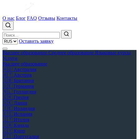
О нас
Блог
FAQ
Отзывы
Контакты
Оставить заявку
Высшее образование
Среднее образование
Языковые курсы
Услуги
Высшее образование
🇦🇺
Австралия
🇦🇹
Австрия
🇬🇧
Британия
🇩🇪
Германия
🇳🇱
Голландия
🇬🇷
Греция
🇩🇰
Дания
🇮🇪
Ирландия
🇪🇸
Испания
🇮🇹
Италия
🇨🇦
Канада
🇨🇾
Кипр
🇵🇹
Португалия