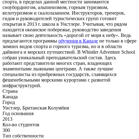
спорта, в пределах данной местности занимаются
сноубордингом, альпинизмом, горным туризмом,
велотуризмом и скалолазанием. Инструкторов, тренеров,
гидов и руководителей туристических групп готовит
открытая в 2013 г. школа в Уистлере. Учитывая, что рядом
находится океанское побережье, руководство заведения
называет свою деятельность «дорогой от моря к небу». Ведь
предлагаются программы
обучения в Канаде
не только в сфере
зимних видов спорта и горного туризма, но и в области
дайвинга и морских путешествий. В Whistler Adventure School
собран уникальный преподавательский состав. Здесь
работают представители многих стран, владеющих
знаменитыми лыжными центрами. А также лучшие
специалисты из прибрежных государств, славящихся
фешенебельными морскими курортами с развитой
инфраструктурой.
Страна
Канада
Город
Уистлер, Британская Колумбия
Год основания
2013
Кол-во студентов
300
Тип собственности