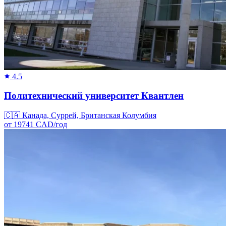
4.5
Политехнический университет Квантлен
🇨🇦
Канада, Суррей, Британская Колумбия
от
19741
CAD/
год