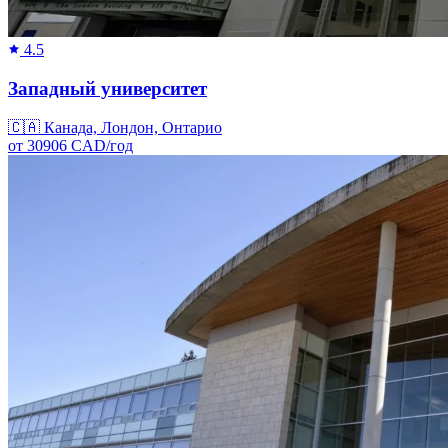
4.5
Западный университет
🇨🇦
Канада, Лондон, Онтарио
от
30906
CAD/
год