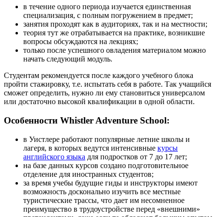
в течение одного периода изучается единственная
специализация, с полным погружением в предмет;
занятия проходят как в аудиториях, так и на местности;
теория тут же отрабатывается на практике, возникшие
вопросы обсуждаются на лекциях;
только после успешного овладения материалом можно
начать следующий модуль.
Студентам рекомендуется после каждого учебного блока
пройти стажировку, т.е. испытать себя в работе. Так учащийся
сможет определить, нужно ли ему становиться универсалом
или достаточно высокой квалификации в одной области.
Особенности Whistler Adventure School:
в Уистлере работают популярные летние школы и
лагеря, в которых ведутся интенсивные
курсы
английского языка
для подростков от 7 до 17 лет;
на базе данных курсов создано подготовительное
отделение для иностранных студентов;
за время учебы будущие гиды и инструкторы имеют
возможность досконально изучить все местные
туристические трассы, что дает им несомненное
преимущество в трудоустройстве перед «внешними»