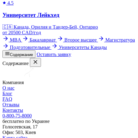
4.5
Университет Лейкхед
🇨🇦
Канада, Орилия и Тандер-Бей, Онтарио
от
20500
CAD/
год
MBA
Бакалавриат
Второе высшее
Магистратура
Подготовительные
Университеты Канады
Оставить заявку
Содержание
Содержание
Компания
О нас
Блог
FAQ
Отзывы
Контакты
0-800-75-8000
бесплатно по Украине
Голосеевская, 17
Офис 503, Киев
Карта сайта