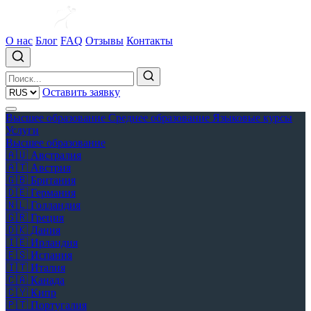
О нас
Блог
FAQ
Отзывы
Контакты
Оставить заявку
Высшее образование
Среднее образование
Языковые курсы
Услуги
Высшее образование
🇦🇺
Австралия
🇦🇹
Австрия
🇬🇧
Британия
🇩🇪
Германия
🇳🇱
Голландия
🇬🇷
Греция
🇩🇰
Дания
🇮🇪
Ирландия
🇪🇸
Испания
🇮🇹
Италия
🇨🇦
Канада
🇨🇾
Кипр
🇵🇹
Португалия