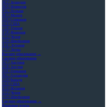
🇳🇿
Зеландия
🇳🇴
Норвегия
🇵🇱
Польша
🇲🇹
Мальта
🇸🇰
Словакия
🇺🇸
США
🇹🇷
Турция
🇫🇷
Франция
🇨🇿
Чехия
🇨🇭
Швейцария
🇪🇪
Эстония
🇱🇹
Литва
Высшее образование →
Среднее образование
🇦🇹
Австрия
🇬🇧
Англия
🇩🇪
Германия
🇳🇱
Голландия
🇨🇦
Канада
🇺🇸
США
🇪🇸
Испания
🇨🇿
Чехия
🇨🇭
Швейцария
Среднее образование →
Языковые курсы