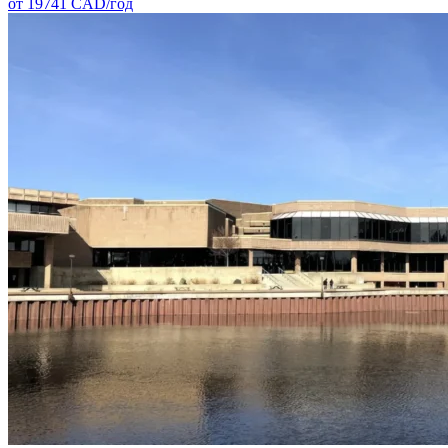
от
19741
CAD/
год