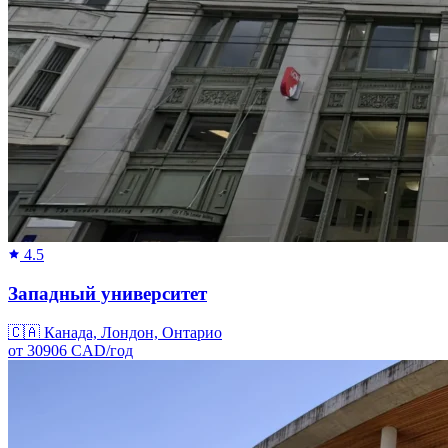
4.5
Западный университет
🇨🇦
Канада, Лондон, Онтарио
от
30906
CAD/
год