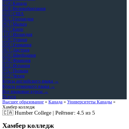
🇨🇦
Канада
🇬🇧
Великобритания
🇺🇸
США
🇳🇱
Голландия
🇲🇹
Мальта
🇨🇾
Кипр
🇮🇪
Ирландия
🇹🇷
Турция
🇩🇪
Германия
🇦🇹
Австрия
🇨🇭
Швейцария
🇫🇷
Франция
🇪🇸
Испания
🇵🇱
Польша
🇨🇿
Чехия
Курсы английского языка →
Курсы немецкого языка →
Все языковые курсы →
Услуги
Высшее образование
»
Канада
»
Университеты Канады
»
Хамбер колледж
🇨🇦
Humber College | Рейтинг:
4.5
из 5
Хамбер колледж