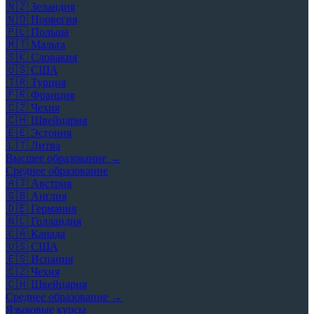
🇳🇿
Зеландия
🇳🇴
Норвегия
🇵🇱
Польша
🇲🇹
Мальта
🇸🇰
Словакия
🇺🇸
США
🇹🇷
Турция
🇫🇷
Франция
🇨🇿
Чехия
🇨🇭
Швейцария
🇪🇪
Эстония
🇱🇹
Литва
Высшее образование →
Среднее образование
🇦🇹
Австрия
🇬🇧
Англия
🇩🇪
Германия
🇳🇱
Голландия
🇨🇦
Канада
🇺🇸
США
🇪🇸
Испания
🇨🇿
Чехия
🇨🇭
Швейцария
Среднее образование →
Языковые курсы