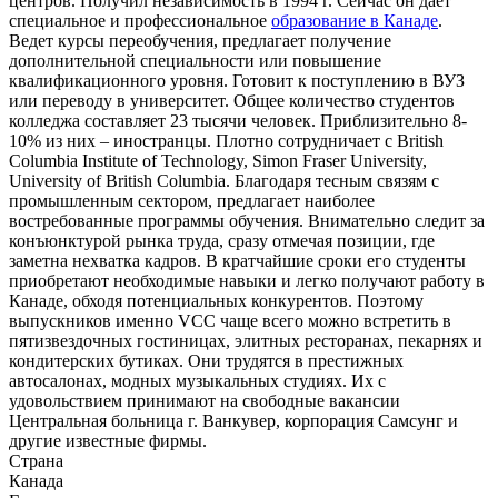
центров. Получил независимость в 1994 г. Сейчас он дает
специальное и профессиональное
образование в Канаде
.
Ведет курсы переобучения, предлагает получение
дополнительной специальности или повышение
квалификационного уровня. Готовит к поступлению в ВУЗ
или переводу в университет. Общее количество студентов
колледжа составляет 23 тысячи человек. Приблизительно 8-
10% из них – иностранцы. Плотно сотрудничает с British
Columbia Institute of Technology, Simon Fraser University,
University of British Columbia. Благодаря тесным связям с
промышленным сектором, предлагает наиболее
востребованные программы обучения. Внимательно следит за
конъюнктурой рынка труда, сразу отмечая позиции, где
заметна нехватка кадров. В кратчайшие сроки его студенты
приобретают необходимые навыки и легко получают работу в
Канаде, обходя потенциальных конкурентов. Поэтому
выпускников именно VCC чаще всего можно встретить в
пятизвездочных гостиницах, элитных ресторанах, пекарнях и
кондитерских бутиках. Они трудятся в престижных
автосалонах, модных музыкальных студиях. Их с
удовольствием принимают на свободные вакансии
Центральная больница г. Ванкувер, корпорация Самсунг и
другие известные фирмы.
Страна
Канада