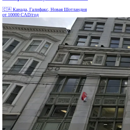
🇨🇦
Канада, Галифакс, Новая Шотландия
от
10000
CAD/
год