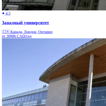
4.5
Западный университет
🇨🇦
Канада, Лондон, Онтарио
от
30906
CAD/
год