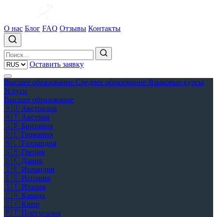
О нас
Блог
FAQ
Отзывы
Контакты
Оставить заявку
Высшее образование
Среднее образование
Языковые курсы
Услуги
Высшее образование
🇦🇺
Австралия
🇦🇹
Австрия
🇬🇧
Британия
🇩🇪
Германия
🇳🇱
Голландия
🇬🇷
Греция
🇩🇰
Дания
🇮🇪
Ирландия
🇪🇸
Испания
🇮🇹
Италия
🇨🇦
Канада
🇨🇾
Кипр
🇵🇹
Португалия