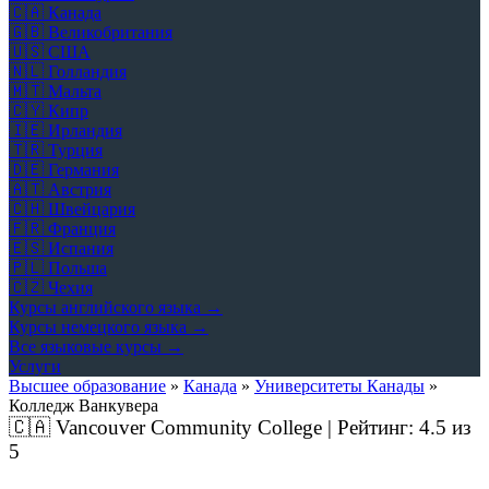
🇨🇦
Канада
🇬🇧
Великобритания
🇺🇸
США
🇳🇱
Голландия
🇲🇹
Мальта
🇨🇾
Кипр
🇮🇪
Ирландия
🇹🇷
Турция
🇩🇪
Германия
🇦🇹
Австрия
🇨🇭
Швейцария
🇫🇷
Франция
🇪🇸
Испания
🇵🇱
Польша
🇨🇿
Чехия
Курсы английского языка →
Курсы немецкого языка →
Все языковые курсы →
Услуги
Высшее образование
»
Канада
»
Университеты Канады
»
Колледж Ванкувера
🇨🇦
Vancouver Community College | Рейтинг:
4.5
из
5