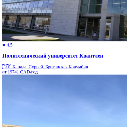
4.5
Политехнический университет Квантлен
🇨🇦
Канада, Суррей, Британская Колумбия
от
19741
CAD/
год