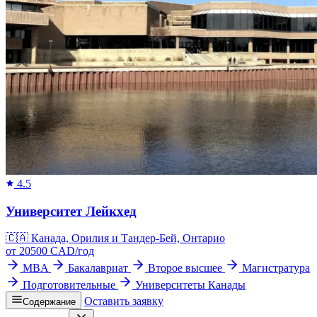
4.5
Университет Лейкхед
🇨🇦
Канада, Орилия и Тандер-Бей, Онтарио
от
20500
CAD/
год
MBA
Бакалавриат
Второе высшее
Магистратура
Подготовительные
Университеты Канады
Оставить заявку
Содержание