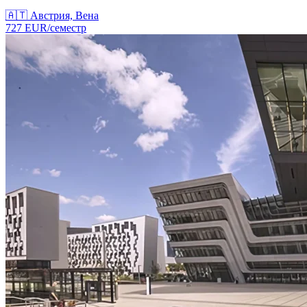
🇦🇹
Австрия, Вена
727
EUR/
семестр