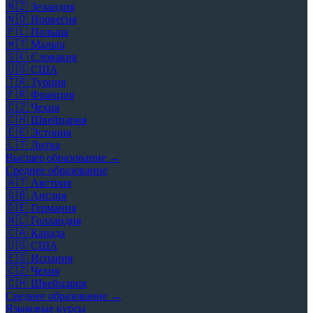
🇳🇿
Зеландия
🇳🇴
Норвегия
🇵🇱
Польша
🇲🇹
Мальта
🇸🇰
Словакия
🇺🇸
США
🇹🇷
Турция
🇫🇷
Франция
🇨🇿
Чехия
🇨🇭
Швейцария
🇪🇪
Эстония
🇱🇹
Литва
Высшее образование →
Среднее образование
🇦🇹
Австрия
🇬🇧
Англия
🇩🇪
Германия
🇳🇱
Голландия
🇨🇦
Канада
🇺🇸
США
🇪🇸
Испания
🇨🇿
Чехия
🇨🇭
Швейцария
Среднее образование →
Языковые курсы