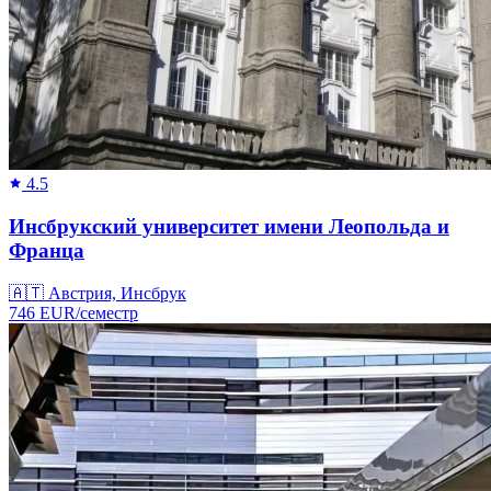
4.5
Инсбрукский университет имени Леопольда и
Франца
🇦🇹
Австрия, Инсбрук
746
EUR/
семестр