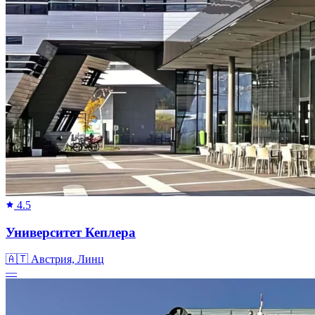
4.5
Университет Кеплера
🇦🇹
Австрия, Линц
—