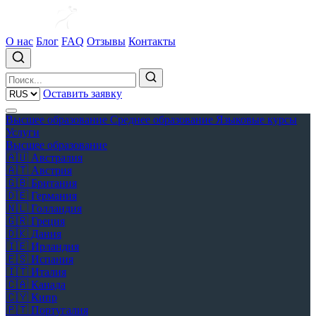
О нас
Блог
FAQ
Отзывы
Контакты
Оставить заявку
Высшее образование
Среднее образование
Языковые курсы
Услуги
Высшее образование
🇦🇺
Австралия
🇦🇹
Австрия
🇬🇧
Британия
🇩🇪
Германия
🇳🇱
Голландия
🇬🇷
Греция
🇩🇰
Дания
🇮🇪
Ирландия
🇪🇸
Испания
🇮🇹
Италия
🇨🇦
Канада
🇨🇾
Кипр
🇵🇹
Португалия