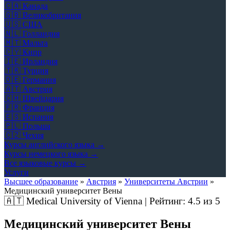
🇨🇦
Канада
🇬🇧
Великобритания
🇺🇸
США
🇳🇱
Голландия
🇲🇹
Мальта
🇨🇾
Кипр
🇮🇪
Ирландия
🇹🇷
Турция
🇩🇪
Германия
🇦🇹
Австрия
🇨🇭
Швейцария
🇫🇷
Франция
🇪🇸
Испания
🇵🇱
Польша
🇨🇿
Чехия
Курсы английского языка →
Курсы немецкого языка →
Все языковые курсы →
Услуги
Высшее образование
»
Австрия
»
Университеты Австрии
»
Медицинский университет Вены
🇦🇹
Medical University of Vienna | Рейтинг:
4.5
из 5
Медицинский университет Вены