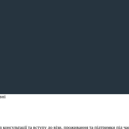
вні
консультації та вступу до візи, проживання та підтримки під ча