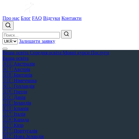
Про нас
Блог
FAQ
Відгуки
Контакти
Залишити заявку
Вища освіта
Середня освіта
Мовні курси
Послуги
Вища освіта
🇦🇺
Австралія
🇦🇹
Австрія
🇬🇧
Британія
🇩🇪
Німеччина
🇳🇱
Голландія
🇬🇷
Греція
🇩🇰
Данія
🇮🇪
Ірландія
🇪🇸
Іспанія
🇮🇹
Італія
🇨🇦
Канада
🇨🇾
Кіпр
🇵🇹
Португалія
🇳🇿
Нова Зеландія