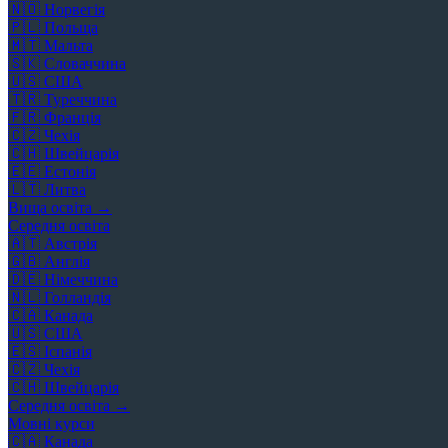
🇳🇴
Норвегія
🇵🇱
Польща
🇲🇹
Мальта
🇸🇰
Словаччина
🇺🇸
США
🇹🇷
Туреччина
🇫🇷
Франція
🇨🇿
Чехія
🇨🇭
Швейцарія
🇪🇪
Естонія
🇱🇹
Литва
Вища освіта →
Середня освіта
🇦🇹
Австрія
🇬🇧
Англія
🇩🇪
Німеччина
🇳🇱
Голландія
🇨🇦
Канада
🇺🇸
США
🇪🇸
Іспанія
🇨🇿
Чехія
🇨🇭
Швейцарія
Середня освіта →
Мовні курси
🇨🇦
Канада