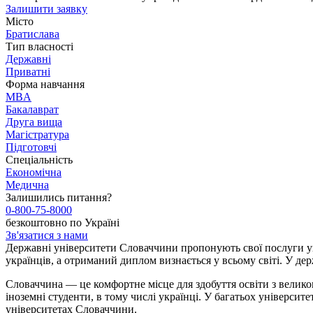
Залишити заявку
Місто
Братислава
Тип власності
Державні
Приватні
Форма навчання
MBA
Бакалаврат
Друга вища
Магістратура
Підготовчі
Спеціальність
Економічна
Медична
Залишились питання?
0-800-75-8000
безкоштовно по Україні
Зв'язатися з нами
Державні університети Словаччини пропонують свої послуги ук
українців, а отриманий диплом визнається у всьому світі. У д
Словаччина — це комфортне місце для здобуття освіти з велико
іноземні студенти, в тому числі українці. У багатьох університ
університетах Словаччини.