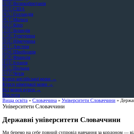
🇬🇧
Великобританія
🇺🇸
США
🇳🇱
Голландія
🇲🇹
Мальта
🇨🇾
Кіпр
🇮🇪
Ірландія
🇹🇷
Туреччина
🇩🇪
Німеччина
🇦🇹
Австрія
🇨🇭
Швейцарія
🇫🇷
Франція
🇪🇸
Іспанія
🇵🇱
Польща
🇨🇿
Чехія
Курси англійської мови →
Курси німецької мови →
Всі мовні курси →
Послуги
Вища освіта
»
Словаччина
»
Університети Словаччини
»
Держа
Університети Словаччини
Державні університети Словаччини
Ми беремо на себе повний супровід навчання за кордоном — від 