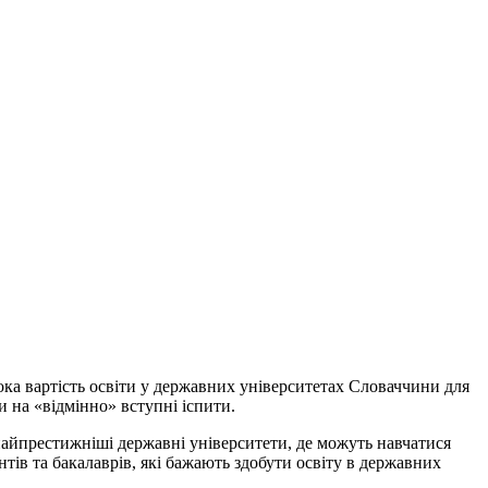
ка вартість освіти у державних університетах Словаччини для
 на «відмінно» вступні іспити.
найпрестижніші державні університети, де можуть навчатися
нтів та бакалаврів, які бажають здобути освіту в державних