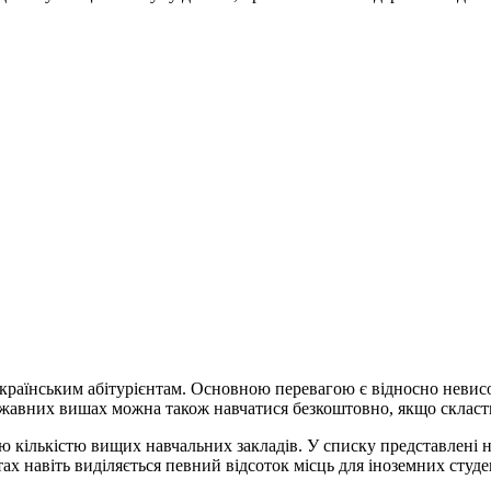
раїнським абітурієнтам. Основною перевагою є відносно невисо
ержавних вишах можна також навчатися безкоштовно, якщо скласти
ю кількістю вищих навчальних закладів. У списку представлені 
етах навіть виділяється певний відсоток місць для іноземних студе