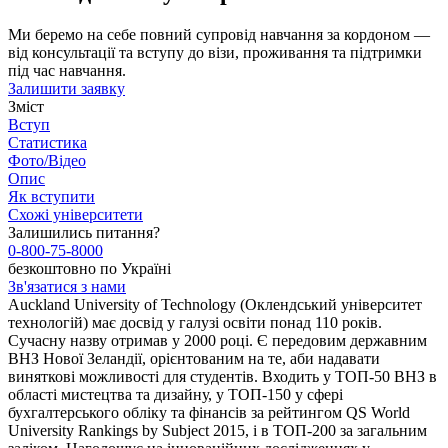
Ми беремо на себе повний супровід навчання за кордоном —
від консультації та вступу до візи, проживання та підтримки
під час навчання.
Залишити заявку
Зміст
Вступ
Статистика
Фото/Відео
Опис
Як вступити
Схожі університети
Залишились питання?
0-800-75-8000
безкоштовно по Україні
Зв'язатися з нами
Auckland University of Technology (Оклендський університет
технологій) має досвід у галузі освіти понад 110 років.
Сучасну назву отримав у 2000 році. Є передовим державним
ВНЗ Нової Зеландії, орієнтованим на те, аби надавати
виняткові можливості для студентів. Входить у ТОП-50 ВНЗ в
області мистецтва та дизайну, у ТОП-150 у сфері
бухгалтерського обліку та фінансів за рейтингом QS World
University Rankings by Subject 2015, і в ТОП-200 за загальним