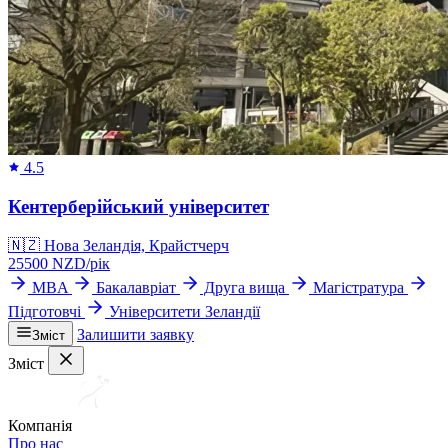
4.5
Кентерберійський університет
🇳🇿
Нова Зеландія, Крайстчерч
25500
NZD/
рік
MBA
Бакалавріат
Друга вища
Магістратура
Підготовчі
Університети Зеландії
Залишити заявку
Зміст
Зміст
Компанія
Про нас