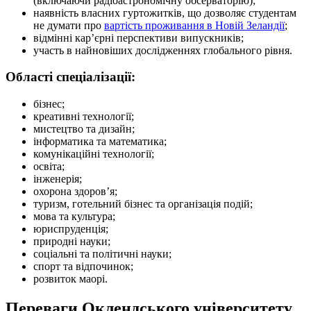
(включаючи радіоастрономічну обсерваторію);
наявність власних гуртожитків, що дозволяє студентам
не думати про
вартість проживання в Новій Зеландії
;
відмінні кар’єрні перспективи випускників;
участь в найновіших дослідженнях глобального рівня.
Області спеціалізації:
бізнес;
креативні технології;
мистецтво та дизайн;
інформатика та математика;
комунікаційні технології;
освіта;
інженерія;
охорона здоров’я;
туризм, готельний бізнес та організація подій;
мова та культура;
юриспруденція;
природні науки;
соціальні та політичні науки;
спорт та відпочинок;
розвиток маорі.
Переваги Оклендського університету