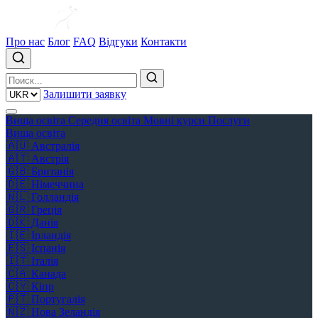
Про нас
Блог
FAQ
Відгуки
Контакти
Залишити заявку
Вища освіта
Середня освіта
Мовні курси
Послуги
Вища освіта
🇦🇺
Австралія
🇦🇹
Австрія
🇬🇧
Британія
🇩🇪
Німеччина
🇳🇱
Голландія
🇬🇷
Греція
🇩🇰
Данія
🇮🇪
Ірландія
🇪🇸
Іспанія
🇮🇹
Італія
🇨🇦
Канада
🇨🇾
Кіпр
🇵🇹
Португалія
🇳🇿
Нова Зеландія