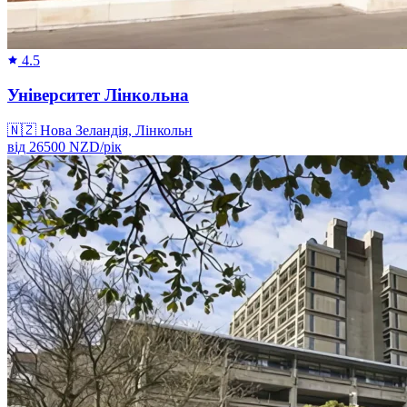
4.5
Університет Лінкольна
🇳🇿
Нова Зеландія, Лінкольн
від
26500
NZD/
рік