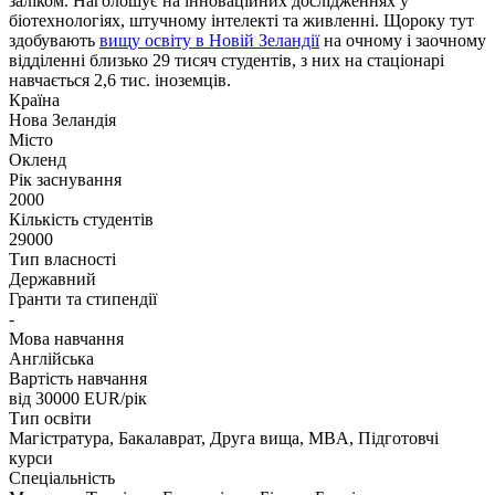
заліком. Наголошує на інноваційних дослідженнях у
біотехнологіях, штучному інтелекті та живленні. Щороку тут
здобувають
вищу освіту в Новій Зеландії
на очному і заочному
відділенні близько 29 тисяч студентів, з них на стаціонарі
навчається 2,6 тис. іноземців.
Країна
Нова Зеландія
Місто
Окленд
Рік заснування
2000
Кількість студентів
29000
Тип власності
Державний
Гранти та стипендії
-
Мова навчання
Англійська
Вартість навчання
від 30000
EUR/рік
Тип освіти
Магістратура, Бакалаврат, Друга вища, MBA, Підготовчі
курси
Спеціальність