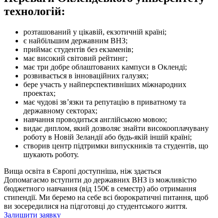
технологій:
розташований у цікавій, екзотичній країні;
є найбільшим державним ВНЗ;
приймає студентів без екзаменів;
має високий світовий рейтинг;
має три добре облаштованих кампуси в Окленді;
розвивається в інноваційних галузях;
бере участь у найперспективніших міжнародних
проектах;
має чудові зв’язки та репутацію в приватному та
державному секторах;
навчання проводиться англійською мовою;
видає диплом, який дозволяє знайти високооплачувану
роботу в Новій Зеландії або будь-якій іншій країні;
створив центр підтримки випускників та студентів, що
шукають роботу.
Вища освіта в Європі доступніша, ніж здається
Допомагаємо вступити до державних ВНЗ із можливістю
бюджетного навчання (від 150€ в семестр) або отримання
стипендії. Ми беремо на себе всі бюрократичні питання, щоб
ви зосередилися на підготовці до студентського життя.
Залишити заявку