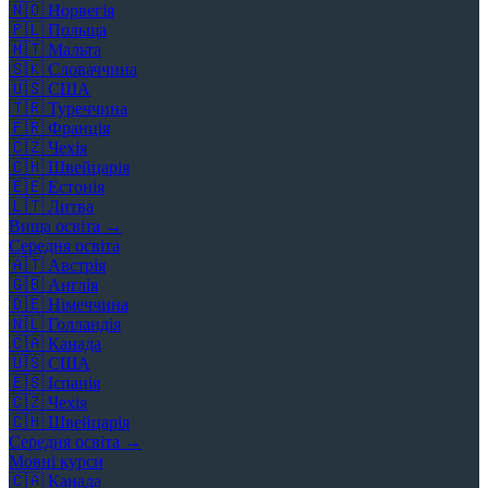
🇳🇴
Норвегія
🇵🇱
Польща
🇲🇹
Мальта
🇸🇰
Словаччина
🇺🇸
США
🇹🇷
Туреччина
🇫🇷
Франція
🇨🇿
Чехія
🇨🇭
Швейцарія
🇪🇪
Естонія
🇱🇹
Литва
Вища освіта →
Середня освіта
🇦🇹
Австрія
🇬🇧
Англія
🇩🇪
Німеччина
🇳🇱
Голландія
🇨🇦
Канада
🇺🇸
США
🇪🇸
Іспанія
🇨🇿
Чехія
🇨🇭
Швейцарія
Середня освіта →
Мовні курси
🇨🇦
Канада