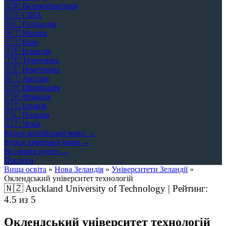
🇬🇧
Великобританія
🇺🇸
США
🇳🇱
Голландія
🇲🇹
Мальта
🇨🇾
Кіпр
🇮🇪
Ірландія
🇹🇷
Туреччина
🇩🇪
Німеччина
🇦🇹
Австрія
🇨🇭
Швейцарія
🇫🇷
Франція
🇪🇸
Іспанія
🇵🇱
Польща
🇨🇿
Чехія
Курси англійської мови →
Курси німецької мови →
Всі мовні курси →
Послуги
Вища освіта
»
Нова Зеландія
»
Університети Зеландії
»
Оклендський університет технологій
🇳🇿
Auckland University of Technology | Рейтинг:
4.5
из 5
Оклендський університет технологій