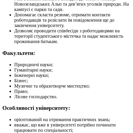
Новозеландських Альп та дев’ятих уголків природи. На
кампусі є парки та сади.
Допомагає скласти резюме, отримати контакти
роботодавців та розіслати їм повідомлення ще до
закінчення університету.
Дозволяє проводити співбесіди з роботодавцями на
території студентського містечка та надає можливість
проживання батькам.
Факультети:
Природничі науки;
Гуманітарні науки;
Інженерні науки;
Бізнес;
Музичне та образотворче мистецтво;
Право;
Лісове господарство.
Особливості університету:
орієнтований на отримання практичних знань;
вважає, що вже в університеті потрібно починати
працювати по спеціальності;