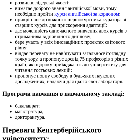
розвиває лідерські якості;
вимагає доброго знання англійської мови, тому
необхідно пройти
курси англійської за кордоном
;
прикріплює до кожного першокурсника куратора зі
старших курсів для прискорення адаптації;
дає можливість одночасного вивчення двох курсів з
отриманням відповідного диплому;
бере участь у всіх інноваційних проектах світового
рівня;
віддає перевагу не нав’язувати загальносвітоглядну
точку зору, а пропонує досвід 75 професорів з різних
країн, які щороку приїжджають до університету для
читання гостьових лекцій;
пропонує повну свободу в будь-яких наукових
дослідженнях, надаючи для цього свої лабораторії.
Програми навчання в навчальному закладі:
бакалаврат;
магістратура;
докторантура.
Переваги Кентерберійського
університету: