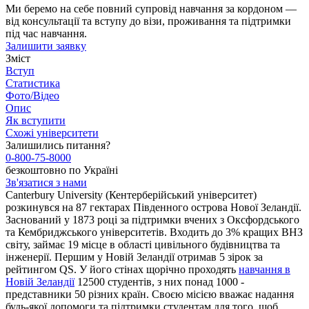
Ми беремо на себе повний супровід навчання за кордоном —
від консультації та вступу до візи, проживання та підтримки
під час навчання.
Залишити заявку
Зміст
Вступ
Статистика
Фото/Відео
Опис
Як вступити
Схожі університети
Залишились питання?
0-800-75-8000
безкоштовно по Україні
Зв'язатися з нами
Canterbury University (Кентерберійський університет)
розкинувся на 87 гектарах Південного острова Нової Зеландії.
Заснований у 1873 році за підтримки вчених з Оксфордського
та Кембриджського університетів. Входить до 3% кращих ВНЗ
світу, займає 19 місце в області цивільного будівництва та
інженерії. Першим у Новій Зеландії отримав 5 зірок за
рейтингом QS. У його стінах щорічно проходять
навчання в
Новій Зеландії
12500 студентів, з них понад 1000 -
представники 50 різних країн. Своєю місією вважає надання
будь-якої допомоги та підтримки студентам для того, щоб