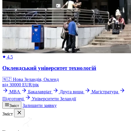
4.5
Оклендський університет технологій
🇳🇿
Нова Зеландія, Окленд
від
30000
EUR/
рік
MBA
Бакалавріат
Друга вища
Магістратура
Підготовчі
Університети Зеландії
Залишити заявку
Зміст
Зміст