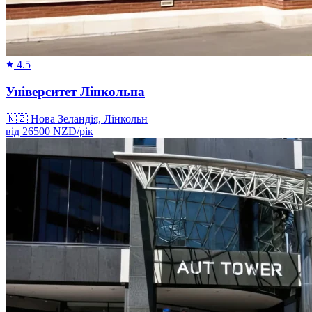
4.5
Університет Лінкольна
🇳🇿
Нова Зеландія, Лінкольн
від
26500
NZD/
рік