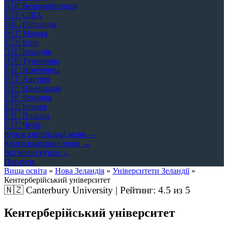
🇬🇧
Великобританія
🇺🇸
США
🇳🇱
Голландія
🇲🇹
Мальта
🇨🇾
Кіпр
🇮🇪
Ірландія
🇹🇷
Туреччина
🇩🇪
Німеччина
🇦🇹
Австрія
🇨🇭
Швейцарія
🇫🇷
Франція
🇪🇸
Іспанія
🇵🇱
Польща
🇨🇿
Чехія
Курси англійської мови →
Курси німецької мови →
Всі мовні курси →
Послуги
Вища освіта
»
Нова Зеландія
»
Університети Зеландії
»
Кентерберійський університет
🇳🇿
Canterbury University | Рейтинг:
4.5
из 5
Кентерберійський університет