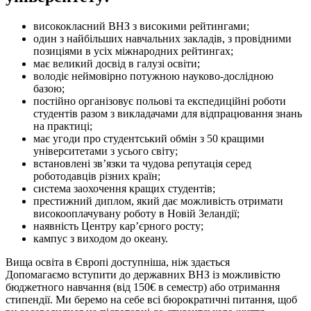
висококласний ВНЗ з високими рейтингами;
один з найбільших навчальних закладів, з провідними
позиціями в усіх міжнародних рейтингах;
має великий досвід в галузі освіти;
володіє неймовірно потужною науково-дослідною
базою;
постійно організовує польові та експедиційні роботи
студентів разом з викладачами для відпрацювання знань
на практиці;
має угоди про студентський обмін з 50 кращими
університетами з усього світу;
встановлені зв’язки та чудова репутація серед
роботодавців різних країн;
система заохочення кращих студентів;
престижний диплом, який дає можливість отримати
високооплачувану роботу в Новій Зеландії;
наявність Центру кар’єрного росту;
кампус з виходом до океану.
Вища освіта в Європі доступніша, ніж здається
Допомагаємо вступити до державних ВНЗ із можливістю
бюджетного навчання (від 150€ в семестр) або отримання
стипендії. Ми беремо на себе всі бюрократичні питання, щоб