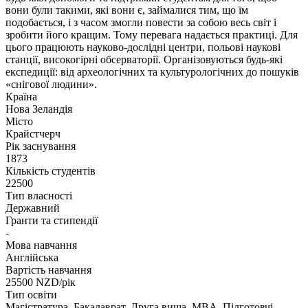
вони були такими, які вони є, займалися тим, що їм
подобається, і з часом змогли повести за собою весь світ і
зробити його кращим. Тому перевага надається практиці. Для
цього працюють науково-дослідні центри, польові наукові
станції, високогірні обсерваторії. Організовуються будь-які
експедиції: від археологічних та культурологічних до пошуків
«снігової людини».
Країна
Нова Зеландія
Місто
Крайстчерч
Рік заснування
1873
Кількість студентів
22500
Тип власності
Державний
Гранти та стипендії
-
Мова навчання
Англійська
Вартість навчання
25500
NZD/рік
Тип освіти
Магістратура, Бакалаврат, Друга вища, MBA, Підготовчі