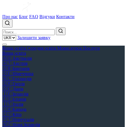
Про нас
Блог
FAQ
Відгуки
Контакти
Залишити заявку
Вища освіта
Середня освіта
Мовні курси
Послуги
Вища освіта
🇦🇺
Австралія
🇦🇹
Австрія
🇬🇧
Британія
🇩🇪
Німеччина
🇳🇱
Голландія
🇬🇷
Греція
🇩🇰
Данія
🇮🇪
Ірландія
🇪🇸
Іспанія
🇮🇹
Італія
🇨🇦
Канада
🇨🇾
Кіпр
🇵🇹
Португалія
🇳🇿
Нова Зеландія