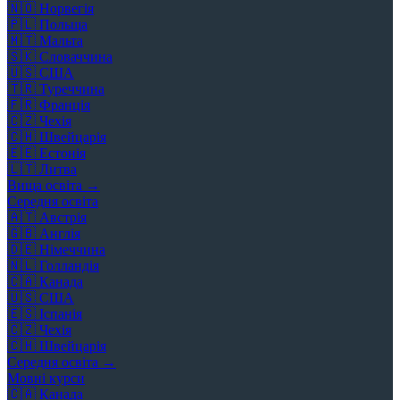
🇳🇴
Норвегія
🇵🇱
Польща
🇲🇹
Мальта
🇸🇰
Словаччина
🇺🇸
США
🇹🇷
Туреччина
🇫🇷
Франція
🇨🇿
Чехія
🇨🇭
Швейцарія
🇪🇪
Естонія
🇱🇹
Литва
Вища освіта →
Середня освіта
🇦🇹
Австрія
🇬🇧
Англія
🇩🇪
Німеччина
🇳🇱
Голландія
🇨🇦
Канада
🇺🇸
США
🇪🇸
Іспанія
🇨🇿
Чехія
🇨🇭
Швейцарія
Середня освіта →
Мовні курси
🇨🇦
Канада