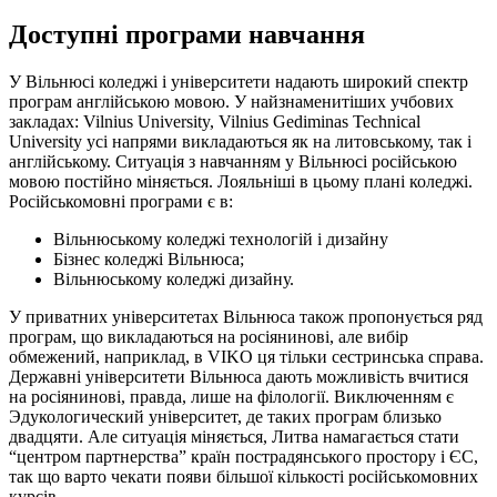
Доступні програми навчання
У Вільнюсі коледжі і університети надають широкий спектр
програм англійською мовою. У найзнаменитіших учбових
закладах: Vilnius University, Vilnius Gediminas Technical
University усі напрями викладаються як на литовському, так і
англійському. Ситуація з навчанням у Вільнюсі російською
мовою постійно міняється. Лояльніші в цьому плані коледжі.
Російськомовні програми є в:
Вільнюському коледжі технологій і дизайну
Бізнес коледжі Вільнюса;
Вільнюському коледжі дизайну.
У приватних університетах Вільнюса також пропонується ряд
програм, що викладаються на росіянинові, але вибір
обмежений, наприклад, в VIKO ця тільки сестринська справа.
Державні університети Вільнюса дають можливість вчитися
на росіянинові, правда, лише на філології. Виключенням є
Эдукологический університет, де таких програм близько
двадцяти. Але ситуація міняється, Литва намагається стати
“центром партнерства” країн пострадянського простору і ЄС,
так що варто чекати появи більшої кількості російськомовних
курсів.