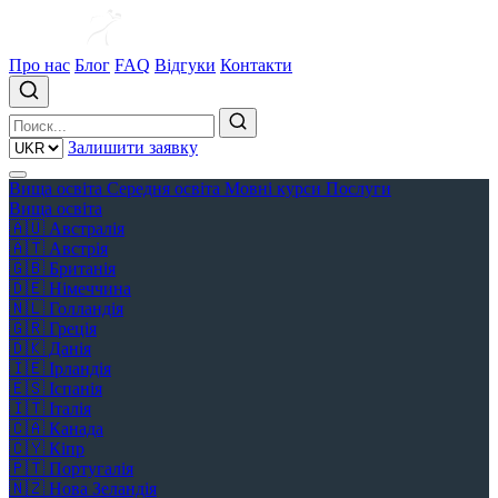
Про нас
Блог
FAQ
Відгуки
Контакти
Залишити заявку
Вища освіта
Середня освіта
Мовні курси
Послуги
Вища освіта
🇦🇺
Австралія
🇦🇹
Австрія
🇬🇧
Британія
🇩🇪
Німеччина
🇳🇱
Голландія
🇬🇷
Греція
🇩🇰
Данія
🇮🇪
Ірландія
🇪🇸
Іспанія
🇮🇹
Італія
🇨🇦
Канада
🇨🇾
Кіпр
🇵🇹
Португалія
🇳🇿
Нова Зеландія