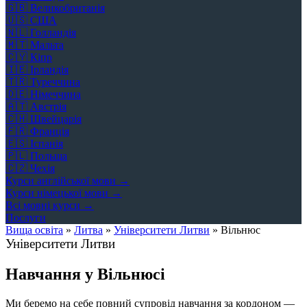
🇬🇧
Великобританія
🇺🇸
США
🇳🇱
Голландія
🇲🇹
Мальта
🇨🇾
Кіпр
🇮🇪
Ірландія
🇹🇷
Туреччина
🇩🇪
Німеччина
🇦🇹
Австрія
🇨🇭
Швейцарія
🇫🇷
Франція
🇪🇸
Іспанія
🇵🇱
Польща
🇨🇿
Чехія
Курси англійської мови →
Курси німецької мови →
Всі мовні курси →
Послуги
Вища освіта
»
Литва
»
Університети Литви
»
Вільнюс
Університети Литви
Навчання у Вільнюсі
Ми беремо на себе повний супровід навчання за кордоном —