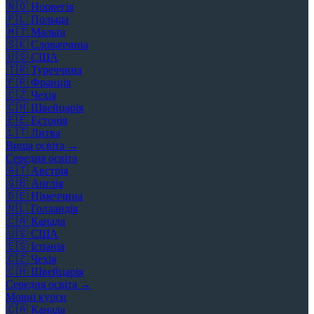
🇳🇴
Норвегія
🇵🇱
Польща
🇲🇹
Мальта
🇸🇰
Словаччина
🇺🇸
США
🇹🇷
Туреччина
🇫🇷
Франція
🇨🇿
Чехія
🇨🇭
Швейцарія
🇪🇪
Естонія
🇱🇹
Литва
Вища освіта →
Середня освіта
🇦🇹
Австрія
🇬🇧
Англія
🇩🇪
Німеччина
🇳🇱
Голландія
🇨🇦
Канада
🇺🇸
США
🇪🇸
Іспанія
🇨🇿
Чехія
🇨🇭
Швейцарія
Середня освіта →
Мовні курси
🇨🇦
Канада