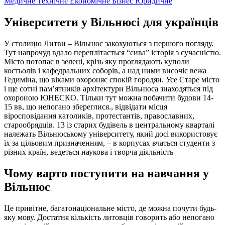
Медичне
Технічне
Економічне
Бізнес
Юридичне
Університети у Вільнюсі для українців
У столицю Литви – Вільнюс закохуються з першого погляду.
Тут напрочуд вдало переплітається “сива” історія з сучасністю.
Місто потопає в зелені, крізь яку проглядають куполи
костьолів і кафедральних соборів, а над ними височіє вежа
Гедиміна, що віками охороняє спокій городян. Усе Старе місто
і ще сотні пам’ятників архітектури Вільнюса знаходяться під
охороною ЮНЕСКО. Тільки тут можна побачити будови 14-
15 вв, що непогано збереглися., відвідати місця
віросповідання католиків, протестантів, православних,
старообрядців. 13 із старих будівель в центральному кварталі
належать Вільнюському університету, який досі використовує
їх за цільовим призначенням, – в корпусах вчаться студенти з
різних країн, ведеться наукова і творча діяльність
Чому варто поступити на навчання у
Вільнюс
Це привітне, багатонаціональне місто, де можна почути будь-
яку мову. Достатня кількість литовців говорить або непогано