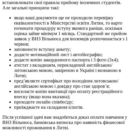
встановлювати свої правила прийому іноземних студентів.
Але загальні принципи такі:
якщо ваші документи ще не проходили перевірку
еквівалентності в Міністерстві освіти Литви, то варто
починати процедуру вступу якомога раніше, оскільки
оцінка займе мінімум 1 місяць. Стандартний же прийом
заявок у ВНЗ Вільнюса для іноземців розпочинається з 1
червня;
заповнюєте вступну анкету;
додаєте мотиваційний лист і автобіографію;
додаєте копію закордонного паспорта і 3 фото (3х4);
атестат з вкладишем, перекладений англійською/
литовською мовою, завіреною в Україні і визнаною в
Литві;
пред’являєте сертифікат про володіння литовською/
англійською мовою і довідку про стан здоров’я;
висилаєте копію квитанції про оплату реєстраційного
внеску (якщо вона вказана);
проходите онлайн співбесіду;
приїжджаєте на складання іспитів.
Після успішної здачі вам знадобиться доказ оплати навчання у
ВНЗ Вільнюса, банківська виписка про наявність фінансової
можливості проживання в Литві.