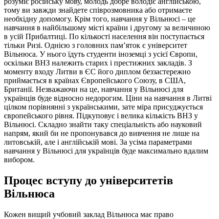
розуміє російську мову, молодь добре володіє англійською,
тому ви завжди знайдете співрозмовника або отримаєте
необхідну допомогу. Крім того, навчання у Вільнюсі – це
навчання в найбільшому місті країни і другому за величиною
в усій Прибалтиці. По кількості населення він поступається
тільки Ризі. Однією з головних пам’яток є університет
Вільнюса. У нього їдуть студенти іноземці з усієї Європи,
оскільки ВНЗ належить старих і престижних закладів. З
моменту входу Литви в ЄС його диплом беззастережно
приймається в країнах Європейського Союзу, в США,
Британії. Незважаючи на це, навчання у Вільнюсі для
українців буде відносно недорогим. Ціни на навчання в Литві
цілком порівнянні з українськими, зате міра присуджується
європейського рівня. Підкуповує і велика кількість ВНЗ у
Вільнюсі. Складно знайти таку спеціальність або науковий
напрям, який би не пропонувався до вивчення не лише на
литовській, але і англійській мові. За усіма параметрами
навчання у Вільнюсі для українців буде максимально вдалим
вибором.
Процес вступу до університетів
Вільнюса
Кожен вищий учбовий заклад Вільнюса має право