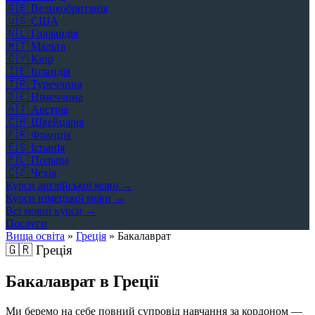
🇬🇧
Великобританія
🇺🇸
США
🇳🇱
Голландія
🇲🇹
Мальта
🇨🇾
Кіпр
🇮🇪
Ірландія
🇹🇷
Туреччина
🇩🇪
Німеччина
🇦🇹
Австрія
🇨🇭
Швейцарія
🇫🇷
Франція
🇪🇸
Іспанія
🇵🇱
Польща
🇨🇿
Чехія
Курси англійської мови →
Курси німецької мови →
Всі мовні курси →
Послуги
Вища освіта
»
Греція
»
Бакалаврат
🇬🇷
Греція
Бакалаврат в Греції
Ми беремо на себе повний супровід навчання за кордоном —