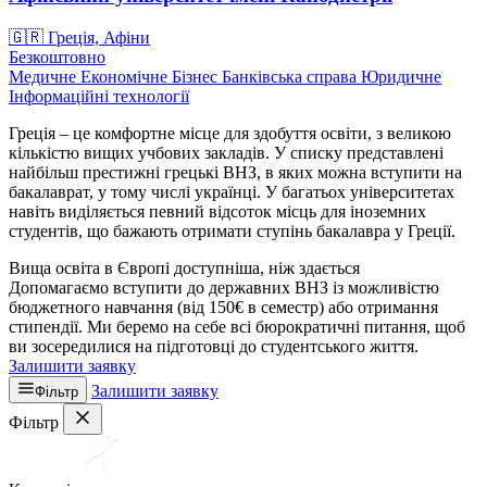
🇬🇷
Греція, Афіни
Безкоштовно
Медичне
Економічне
Бізнес
Банківська справа
Юридичне
Інформаційні технології
Греція – це комфортне місце для здобуття освіти, з великою
кількістю вищих учбових закладів. У списку представлені
найбільш престижні грецькі ВНЗ, в яких можна вступити на
бакалаврат, у тому числі українці. У багатьох університетах
навіть виділяється певний відсоток місць для іноземних
студентів, що бажають отримати ступінь бакалавра у Греції.
Вища освіта в Європі доступніша, ніж здається
Допомагаємо вступити до державних ВНЗ із можливістю
бюджетного навчання (від 150€ в семестр) або отримання
стипендії. Ми беремо на себе всі бюрократичні питання, щоб
ви зосередилися на підготовці до студентського життя.
Залишити заявку
Залишити заявку
Фільтр
Фільтр