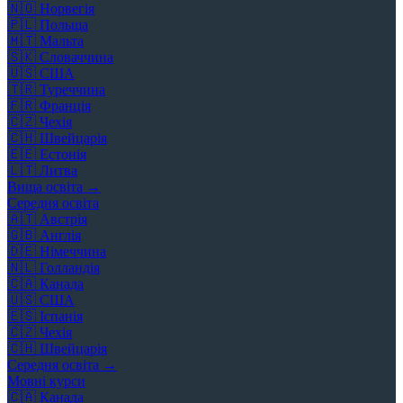
🇳🇴
Норвегія
🇵🇱
Польща
🇲🇹
Мальта
🇸🇰
Словаччина
🇺🇸
США
🇹🇷
Туреччина
🇫🇷
Франція
🇨🇿
Чехія
🇨🇭
Швейцарія
🇪🇪
Естонія
🇱🇹
Литва
Вища освіта →
Середня освіта
🇦🇹
Австрія
🇬🇧
Англія
🇩🇪
Німеччина
🇳🇱
Голландія
🇨🇦
Канада
🇺🇸
США
🇪🇸
Іспанія
🇨🇿
Чехія
🇨🇭
Швейцарія
Середня освіта →
Мовні курси
🇨🇦
Канада