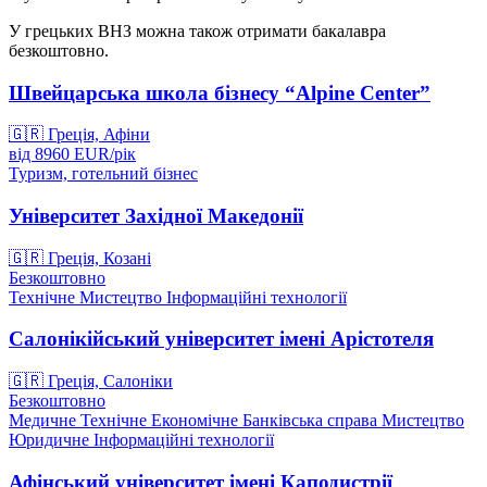
У грецьких ВНЗ можна також отримати бакалавра
безкоштовно.
Швейцарська школа бізнесу “Alpine Center”
🇬🇷
Греція, Афіни
від
8960
EUR/
рік
Туризм, готельний бізнес
Університет Західної Македонії
🇬🇷
Греція, Козані
Безкоштовно
Технічне
Мистецтво
Інформаційні технології
Салонікійський університет імені Арістотеля
🇬🇷
Греція, Салоніки
Безкоштовно
Медичне
Технічне
Економічне
Банківська справа
Мистецтво
Юридичне
Інформаційні технології
Афінський університет імені Каподистрії