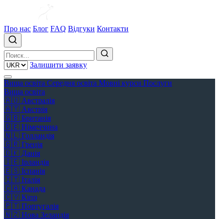
Про нас
Блог
FAQ
Відгуки
Контакти
Залишити заявку
Вища освіта
Середня освіта
Мовні курси
Послуги
Вища освіта
🇦🇺
Австралія
🇦🇹
Австрія
🇬🇧
Британія
🇩🇪
Німеччина
🇳🇱
Голландія
🇬🇷
Греція
🇩🇰
Данія
🇮🇪
Ірландія
🇪🇸
Іспанія
🇮🇹
Італія
🇨🇦
Канада
🇨🇾
Кіпр
🇵🇹
Португалія
🇳🇿
Нова Зеландія