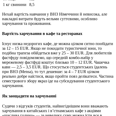
1 кг свинини
8,5
Нехай вартість навчання у ВНЗ Німеччини й невисока, але
накладні витрати будуть вельми суттєвими, особливо
харчування та проживання.
Вартість харчування в кафе та ресторанах
Існує низка недорогих кафе, де можна цілком ситно пообідати
за 12 – 15 EUR. Якщо не покидати туристичної зони, то
подібна трапеза обійдеться вже у 25 – 30 EUR. Для любителів
фастфуду повідомляємо, що середній комбо-набір у
мережевому фастфуді коштує близько 10 – 12 EUR. Чашечка
кави — 2,5 – 3,5 EUR. Що стосується студентських їдалень
при ВНЗ (Mensa), то тут дешевше: за 4 – 7 EUR цілком
реально добре наїстися, якщо пройти повз делікатеси. Частина
семестрового збору якраз іде на субсидування студентського
харчування.
Як заощадити на харчуванні
Судячи з відгуків студентів, найвигіднішим вони вважають
харчування в китайських і в’єтнамських кафе з акціями
«щаслива година» — за невелику суму можна їсти все в