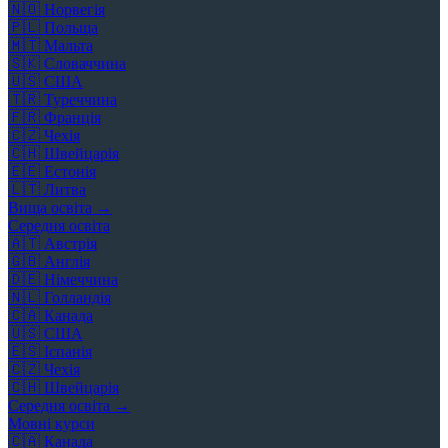
🇳🇴
Норвегія
🇵🇱
Польща
🇲🇹
Мальта
🇸🇰
Словаччина
🇺🇸
США
🇹🇷
Туреччина
🇫🇷
Франція
🇨🇿
Чехія
🇨🇭
Швейцарія
🇪🇪
Естонія
🇱🇹
Литва
Вища освіта →
Середня освіта
🇦🇹
Австрія
🇬🇧
Англія
🇩🇪
Німеччина
🇳🇱
Голландія
🇨🇦
Канада
🇺🇸
США
🇪🇸
Іспанія
🇨🇿
Чехія
🇨🇭
Швейцарія
Середня освіта →
Мовні курси
🇨🇦
Канада