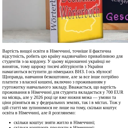
Вартість вищої освіти в Німеччині, точніше її фактична
відсутність, робить цю країну надзвичайно привабливою для
студентів з-за кордону. У цьому відношенні українці не
виняток, тому щороку тисячі абітурієнтів з України
намагаються вступити до німецьких ВНЗ. І ось збулося!
Щоправда, навчання безкоштовне, але за все інше потрібно
платити з власної кишені, включно з проживанням у
гуртожитку навчального закладу. Вважається, що вартість
проживання в Німеччині для студента вкладається у 700 EUR
на місяць, але у 2026 році це вже нижня межа — умови та
ціни різняться як у федеральних землях, так і в містах. Тож у
цій статті ми зупинимося не лише на тому, скільки коштує
освіта в Німеччині, але й розглянемо:
скільки коштує зняти житло в Німеччині;
скільки коштують продукти в Німеччині;