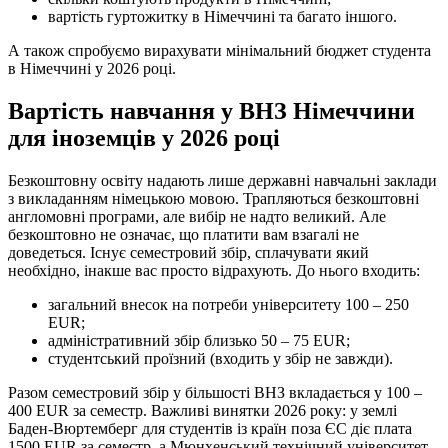
вартість гуртожитку в Німеччині та багато іншого.
А також спробуємо вирахувати мінімальний бюджет студента
в Німеччині у 2026 році.
Вартість навчання у ВНЗ Німеччини
для іноземців у 2026 році
Безкоштовну освіту надають лише державні навчальні заклади
з викладанням німецькою мовою. Трапляються безкоштовні
англомовні програми, але вибір не надто великий. Але
безкоштовно не означає, що платити вам взагалі не
доведеться. Існує семестровий збір, сплачувати який
необхідно, інакше вас просто відрахують. До нього входить:
загальний внесок на потреби університету 100 – 250
EUR;
адміністративний збір близько 50 – 75 EUR;
студентський проїзний (входить у збір не завжди).
Разом семестровий збір у більшості ВНЗ вкладається у 100 –
400 EUR за семестр. Важливі винятки 2026 року: у землі
Баден-Вюртемберг для студентів із країн поза ЄС діє плата
1500 EUR за семестр, а Мюнхенський технічний університет