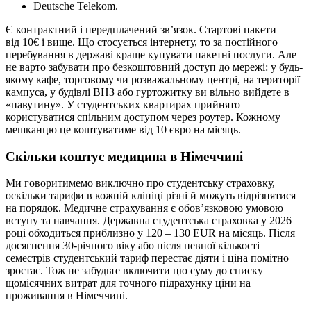
Deutsche Telekom.
Є контрактний і передплачений зв’язок. Стартові пакети —
від 10€ і вище. Що стосується інтернету, то за постійного
перебування в державі краще купувати пакетні послуги. Але
не варто забувати про безкоштовний доступ до мережі: у будь-
якому кафе, торговому чи розважальному центрі, на території
кампуса, у будівлі ВНЗ або гуртожитку ви вільно вийдете в
«павутину». У студентських квартирах прийнято
користуватися спільним доступом через роутер. Кожному
мешканцю це коштуватиме від 10 євро на місяць.
Скільки коштує медицина в Німеччині
Ми говоритимемо виключно про студентську страховку,
оскільки тарифи в кожній клініці різні й можуть відрізнятися
на порядок. Медичне страхування є обов’язковою умовою
вступу та навчання. Державна студентська страховка у 2026
році обходиться приблизно у 120 – 130 EUR на місяць. Після
досягнення 30-річного віку або після певної кількості
семестрів студентський тариф перестає діяти і ціна помітно
зростає. Тож не забудьте включити цю суму до списку
щомісячних витрат для точного підрахунку ціни на
проживання в Німеччині.