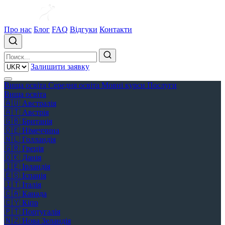
Про нас
Блог
FAQ
Відгуки
Контакти
Залишити заявку
Вища освіта
Середня освіта
Мовні курси
Послуги
Вища освіта
🇦🇺
Австралія
🇦🇹
Австрія
🇬🇧
Британія
🇩🇪
Німеччина
🇳🇱
Голландія
🇬🇷
Греція
🇩🇰
Данія
🇮🇪
Ірландія
🇪🇸
Іспанія
🇮🇹
Італія
🇨🇦
Канада
🇨🇾
Кіпр
🇵🇹
Португалія
🇳🇿
Нова Зеландія