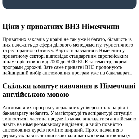
Ціни у приватних ВНЗ Німеччини
Приватних закладів у країні не так уже й багато, більшість із
них належить до сфери ділового менеджменту, туристичного
та ресторанного бізнесу. Вартість навчання в Німеччині у
приватному секторі відповідає стандартним європейським
цінам: орієнтовно від 2000 до 5000 EUR за семестр, окремі
програми дорожчі. Зате саме приватні ВНЗ пропонують
найширший вибір англомовних програм уже на бакалавраті.
Скільки коштує навчання в Німеччині
англійською мовою
Англомовних програм у державних університетах на рівні
бакалаврату небагато. У магістратурі та аспірантурі ситуація
змінюється і частина предметів може викладатися англійською
навіть на німецькомовному відділенні, а вибір повністю
англомовних курсів помітно ширший. Проте навчання в
держвузах навіть англійською залишається безкоштовним (у