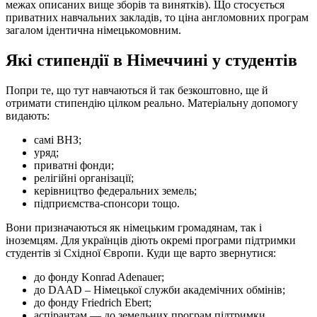
межах описаних вище зборів та винятків). Що стосується
приватних навчальних закладів, то ціна англомовних програм
загалом ідентична німецькомовним.
Які стипендії в Німеччині у студентів
Попри те, що тут навчаються й так безкоштовно, ще й
отримати стипендію цілком реально. Матеріальну допомогу
видають:
самі ВНЗ;
уряд;
приватні фонди;
релігійні організації;
керівництво федеральних земель;
підприємства-спонсори тощо.
Вони призначаються як німецьким громадянам, так і
іноземцям. Для українців діють окремі програми підтримки
студентів зі Східної Європи. Куди ще варто звернутися:
до фонду Konrad Adenauer;
до DAAD – Німецької служби академічних обмінів;
до фонду Friedrich Ebert;
аспірантам — до земельних програм підтримки