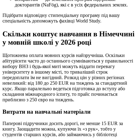
докторантів (NaFög), які є в усіх федеральних землях.
Підібрати відповідну стипендіальну програму під вашу
спеціальність допоможуть фахівці World Study.
Скільки коштує навчання в Німеччині
у мовній школі у 2026 році
Щотижнева оплата мовних курсів найзручніша. Оскільки
абітурієнти часто до останнього сумніваються у правильності
вибору ВНЗ і будь-якої миті можуть віддати перевагу
університету в іншому місті, то триваліший строк
передоплати їм не вигідний. Розкид цін у різних регіонах
невеликий: від 180 до 250 EUR на тиждень за стандартний
курс. Якщо паралельно ведеться підготовка до вступу або
складання міжнародного іспиту, то прайс починається
приблизно з 250 євро на тиждень.
Витрати на навчальні матеріали
Паперові підручники досить дорогі, не менше 15 EUR за
книгу. Заощадити можна, купуючи їх «з рук», тобто у
студентів старших курсів, або займаючись у бібліотеці