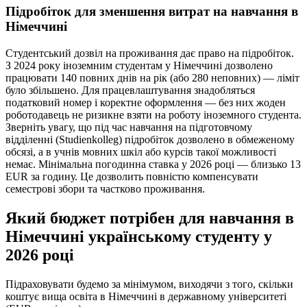
Підробіток для зменшення витрат на навчання в
Німеччині
Студентський дозвіл на проживання дає право на підробіток.
З 2024 року іноземним студентам у Німеччині дозволено
працювати 140 повних днів на рік (або 280 неповних) — ліміт
було збільшено. Для працевлаштування знадобляться
податковий номер і коректне оформлення — без них жоден
роботодавець не ризикне взяти на роботу іноземного студента.
Зверніть увагу, що під час навчання на підготовчому
відділенні (Studienkolleg) підробіток дозволено в обмеженому
обсязі, а в учнів мовних шкіл або курсів такої можливості
немає. Мінімальна погодинна ставка у 2026 році — близько 13
EUR за годину. Це дозволить повністю компенсувати
семестрові збори та частково проживання.
Який бюджет потрібен для навчання в
Німеччині українському студенту у
2026 році
Підраховувати будемо за мінімумом, виходячи з того, скільки
коштує вища освіта в Німеччині в державному університеті