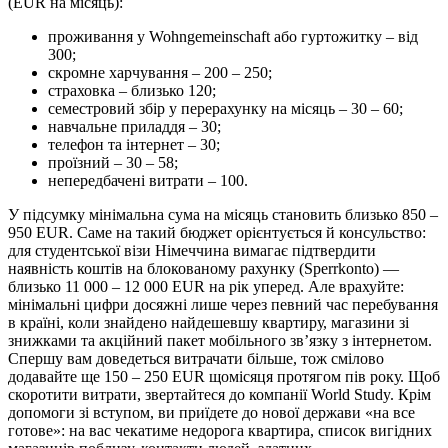
(EUR на місяць):
проживання у Wohngemeinschaft або гуртожитку – від
300;
скромне харчування – 200 – 250;
страховка – близько 120;
семестровий збір у перерахунку на місяць – 30 – 60;
навчальне приладдя – 30;
телефон та інтернет – 30;
проїзний – 30 – 58;
непередбачені витрати – 100.
У підсумку мінімальна сума на місяць становить близько 850 –
950 EUR. Саме на такий бюджет орієнтується й консульство:
для студентської візи Німеччина вимагає підтвердити
наявність коштів на блокованому рахунку (Sperrkonto) —
близько 11 000 – 12 000 EUR на рік уперед. Але врахуйте:
мінімальні цифри досяжні лише через певний час перебування
в країні, коли знайдено найдешевшу квартиру, магазини зі
знижками та акційний пакет мобільного зв’язку з інтернетом.
Спершу вам доведеться витрачати більше, тож смілово
додавайте ще 150 – 250 EUR щомісяця протягом пів року. Щоб
скоротити витрати, звертайтеся до компанії World Study. Крім
допомоги зі вступом, ви приїдете до нової держави «на все
готове»: на вас чекатиме недорога квартира, список вигідних