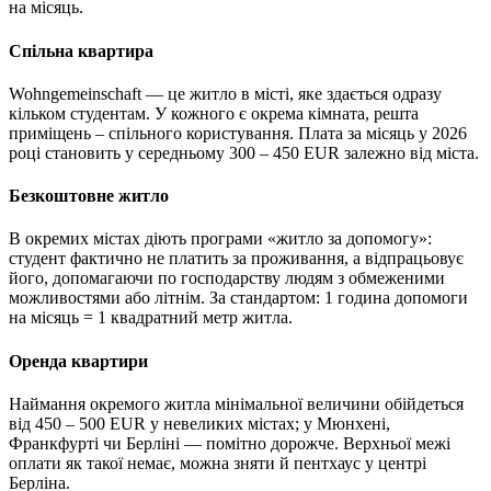
на місяць.
Спільна квартира
Wohngemeinschaft — це житло в місті, яке здається одразу
кільком студентам. У кожного є окрема кімната, решта
приміщень – спільного користування. Плата за місяць у 2026
році становить у середньому 300 – 450 EUR залежно від міста.
Безкоштовне житло
В окремих містах діють програми «житло за допомогу»:
студент фактично не платить за проживання, а відпрацьовує
його, допомагаючи по господарству людям з обмеженими
можливостями або літнім. За стандартом: 1 година допомоги
на місяць = 1 квадратний метр житла.
Оренда квартири
Наймання окремого житла мінімальної величини обійдеться
від 450 – 500 EUR у невеликих містах; у Мюнхені,
Франкфурті чи Берліні — помітно дорожче. Верхньої межі
оплати як такої немає, можна зняти й пентхаус у центрі
Берліна.