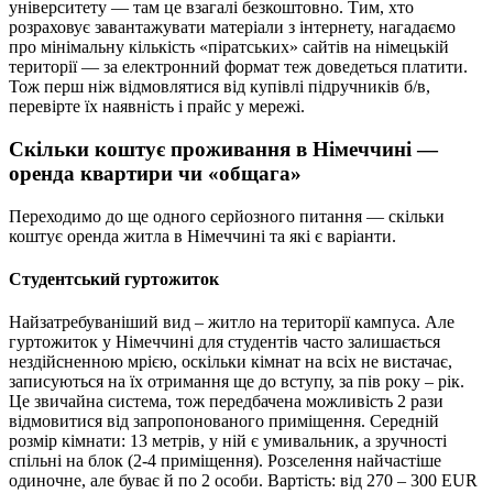
університету — там це взагалі безкоштовно. Тим, хто
розраховує завантажувати матеріали з інтернету, нагадаємо
про мінімальну кількість «піратських» сайтів на німецькій
території — за електронний формат теж доведеться платити.
Тож перш ніж відмовлятися від купівлі підручників б/в,
перевірте їх наявність і прайс у мережі.
Скільки коштує проживання в Німеччині —
оренда квартири чи «общага»
Переходимо до ще одного серйозного питання — скільки
коштує оренда житла в Німеччині та які є варіанти.
Студентський гуртожиток
Найзатребуваніший вид – житло на території кампуса. Але
гуртожиток у Німеччині для студентів часто залишається
нездійсненною мрією, оскільки кімнат на всіх не вистачає,
записуються на їх отримання ще до вступу, за пів року – рік.
Це звичайна система, тож передбачена можливість 2 рази
відмовитися від запропонованого приміщення. Середній
розмір кімнати: 13 метрів, у ній є умивальник, а зручності
спільні на блок (2-4 приміщення). Розселення найчастіше
одиночне, але буває й по 2 особи. Вартість: від 270 – 300 EUR