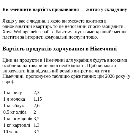
Як зменшити вартість проживання — житло у складчину
Якщо у вас є людина, з якою ви зможете вжитися в
однокімнатній квартирі, то це непоганий спосіб заощадити.
Хоча Wohngemeinschaft за багатьма пунктами кращий: менше
платити за інтернет, комунальні послуги тощо.
Вартість продуктів харчування в Німеччині
Ціни на продукти в Німеччині для українця будуть високими,
особливо на товари першої необхідності. Щоб ви могли
вирахувати індивідуальний розмір витрат на життя в
Німеччині, пропонуємо таблицю орієнтовних цін 2026 року (у
євро):
1 кг рису
2,3
1 л молока
1,15
1 кг яблук
2,6
0,5 кг хліба
2
1 кг помідорів
3,2
1 кг картоплі
1,3
10 яєць
3,2