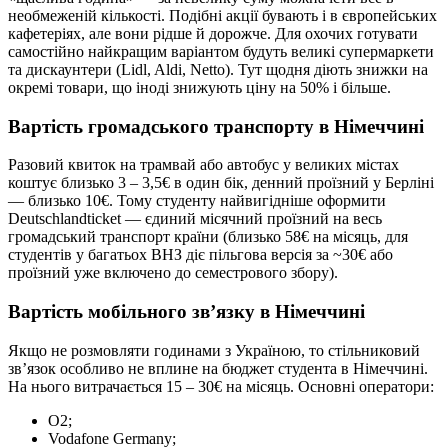
необмеженій кількості. Подібні акції бувають і в європейських
кафетеріях, але вони рідше й дорожче. Для охочих готувати
самостійно найкращим варіантом будуть великі супермаркети
та дискаунтери (Lidl, Aldi, Netto). Тут щодня діють знижки на
окремі товари, що іноді знижують ціну на 50% і більше.
Вартість громадського транспорту в Німеччині
Разовий квиток на трамвай або автобус у великих містах
коштує близько 3 – 3,5€ в один бік, денний проїзний у Берліні
— близько 10€. Тому студенту найвигідніше оформити
Deutschlandticket — єдиний місячний проїзний на весь
громадський транспорт країни (близько 58€ на місяць, для
студентів у багатьох ВНЗ діє пільгова версія за ~30€ або
проїзний уже включено до семестрового збору).
Вартість мобільного зв’язку в Німеччині
Якщо не розмовляти годинами з Україною, то стільниковий
зв’язок особливо не вплине на бюджет студента в Німеччині.
На нього витрачається 15 – 30€ на місяць. Основні оператори:
O2;
Vodafone Germany;