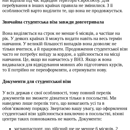
ній відпала під час відвідин території Євросоюзу. Для
перебування в інших країнах правила не змінилися.
З її
особливостей варто виділити те, що вона не продовжується.
Звичайна студентська віза завжди довготривала
Вона виділяється на строк не менше 6 місяців, а частіше на
рік. У деяких країнах її можуть видати навіть на весь термін
навчання. У великій більшості випадків вона дозволяє не
тільки вчитися, а й працювати.
Продовження студентської візи
часто не потребує виїзду за кордон, а здійснюється на місці
навчання. Це, якщо ви навчаєтесь у ВНЗ. Якщо ж вона
видавалася для відвідування мовних або підготовчих курсів,
то її потрібно не переоформляти, а отримувати нову.
Документи для студентської візи
У всіх держав є свої особливості, тому повний перелік
документів ви зможете дізнатися тільки в посольстві. Ми
наведемо лише перелік того, що вимагають усі та в
обов’язковому порядку. Звертаємо вашу увагу, що оформлення
студентської візи здійснюється виключно в посольстві, візові
центри таких повноважень не мають.
Документи:
загранпаспорт, що дійсний ще не менше 6 місяців, 2