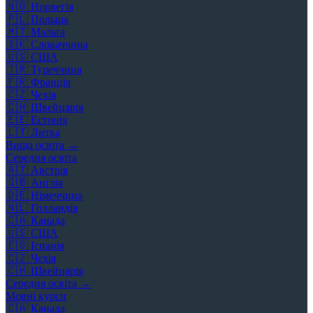
🇳🇴
Норвегія
🇵🇱
Польща
🇲🇹
Мальта
🇸🇰
Словаччина
🇺🇸
США
🇹🇷
Туреччина
🇫🇷
Франція
🇨🇿
Чехія
🇨🇭
Швейцарія
🇪🇪
Естонія
🇱🇹
Литва
Вища освіта →
Середня освіта
🇦🇹
Австрія
🇬🇧
Англія
🇩🇪
Німеччина
🇳🇱
Голландія
🇨🇦
Канада
🇺🇸
США
🇪🇸
Іспанія
🇨🇿
Чехія
🇨🇭
Швейцарія
Середня освіта →
Мовні курси
🇨🇦
Канада