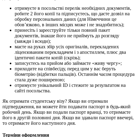
отримуєте в посольстві перелік необхідних документів,
робите 2 його копії та підписуєтесь, що даєте дозвіл на
обробку персональних даних (для Німеччини це
обов’язково, в інших місцях може і не знадобитись);
принесіть і зареєструйте тільки повний пакет
документів, інакше його не приймуть до розгляду
(завжди і всюди);
маєте на руках збір усіх оригіналів, перекладених
ліцензованим перекладачем і з апостиллем, плюс два
ідентичні пакети копій (скрізь);
записуєтесь на прийом або займаєте «живу чергу»;
приходите на співбесіду, перед цим у вас беруть
біометрію (відбитки пальців). Останнім часом процедура
стала дуже поширеною;
отримуєте унікальний ID і стежите за результатом на
сайті посольства.
Як отримати студентську візу? Якщо ви отримали
підтвердження, ви можете йти подавати паспорт в будь-який
робочий день. Якщо ви подали паспорт вранці, то отримаєте
його в другій половині дня. Якщо ви здавали паспорт ввечері,
то отримаєте його наступного дня.
Терміни оформлення