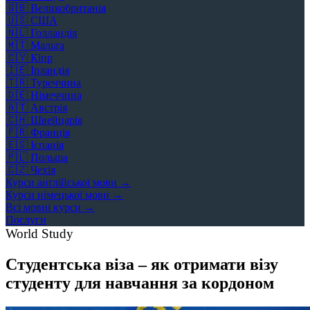
🇬🇧
Великобританія
🇺🇸
США
🇳🇱
Голландія
🇲🇹
Мальта
🇨🇾
Кіпр
🇮🇪
Ірландія
🇹🇷
Туреччина
🇩🇪
Німеччина
🇦🇹
Австрія
🇨🇭
Швейцарія
🇫🇷
Франція
🇪🇸
Іспанія
🇵🇱
Польща
🇨🇿
Чехія
Курси англійської мови →
Курси німецької мови →
Всі мовні курси →
Послуги
World Study
Студентська віза – як отримати візу
студенту для навчання за кордоном