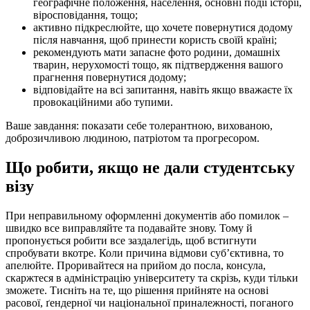
географічне положення, населення, основні події історії,
віросповідання, тощо;
активно підкреслюйте, що хочете повернутися додому
після навчання, щоб принести користь своїй країні;
рекомендують мати запасне фото родини, домашніх
тварин, нерухомості тощо, як підтвердження вашого
прагнення повернутися додому;
відповідайте на всі запитання, навіть якщо вважаєте їх
провокаційними або тупими.
Ваше завдання: показати себе толерантною, вихованою,
доброзичливою людиною, патріотом та прогресором.
Що робити, якщо не дали студентську
візу
При неправильному оформленні документів або помилок –
швидко все виправляйте та подавайте знову. Тому й
пропонується робити все заздалегідь, щоб встигнути
спробувати вкотре.
Коли причина відмови суб’єктивна, то
апелюйте. Проривайтеся на прийом до посла, консула,
скаржтеся в адміністрацію університету та скрізь, куди тільки
зможете. Тисніть на те, що рішення прийняте на основі
расової, ґендерної чи національної приналежності, поганого