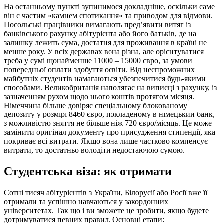
На останньому пункті зупинимося докладніше, оскільки саме
він є частим «камнем спотикання» та приводом для відмови.
Посольські працівники вимагають пред’явити витяг із
банківського рахунку абітурієнта або його батьків, де на
залишку лежить сума, достатня для проживання в країні не
менше року. У всіх державах вона різна, але орієнтуватися
треба у сумі щонайменше 11000 – 15000 євро, за умови
попередньої оплати здобуття освіти.
Від неспроможних
майбутніх студентів намагаються убезпечитися будь-якими
способами. Великобританія наполягає на виписці з рахунку, із
зазначенням рухом щодо нього коштів протягом місяця.
Німеччина більше довіряє спеціальному блокованому
депозиту у розмірі 8460 євро, покладеному в німецький банк,
з можливістю зняття не більше ніж 720 євро/місяць.
Це може
замінити оригінал документу про присудження стипендії, яка
покриває всі витрати. Якщо вона
лише частково компенсує
витрати, то достатньо володіти недостаючою сумою.
Студентська віза: як отримати
Сотні тисяч абітурієнтів з України, Білорусії або Росії вже її
отримали та успішно навчаються у закордонних
університетах. Так що і ви зможете це зробити, якщо будете
дотримуватися певних правил.
Основні етапи: