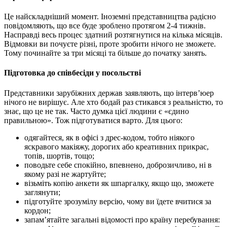
Це найскладніший момент. Іноземні представництва радісно
повідомляють, що все буде зроблено протягом 2-4 тижнів.
Насправді весь процес здатний розтягнутися на кілька місяців.
Відмовки ви почуєте різні, проте зробити нічого не зможете.
Тому починайте за три місяці та більше до початку занять.
Підготовка до співбесіди у посольстві
Представники зарубіжних держав заявляють, що інтерв’юер
нічого не вирішує. Але хто бодай раз стикався з реальністю, то
знає, що це не так. Часто думка цієї людини є «єдино
правильною». Тож підготуватися варто. Для цього:
одягайтеся, як в офісі з дрес-кодом, тобто ніякого
яскравого макіяжу, дорогих або креативних прикрас,
топів, шортів, тощо;
поводьте себе спокійно, впевнено, доброзичливо, ні в
якому разі не жартуйте;
візьміть копію анкети як шпаргалку, якщо що, зможете
заглянути;
підготуйте зрозумілу версію, чому ви їдете вчитися за
кордон;
запам’ятайте загальні відомості про країну перебування: