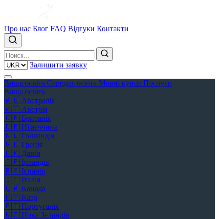
Про нас
Блог
FAQ
Відгуки
Контакти
Залишити заявку
Вища освіта
Середня освіта
Мовні курси
Послуги
Вища освіта
🇦🇺
Австралія
🇦🇹
Австрія
🇬🇧
Британія
🇩🇪
Німеччина
🇳🇱
Голландія
🇬🇷
Греція
🇩🇰
Данія
🇮🇪
Ірландія
🇪🇸
Іспанія
🇮🇹
Італія
🇨🇦
Канада
🇨🇾
Кіпр
🇵🇹
Португалія
🇳🇿
Нова Зеландія