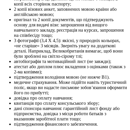
копії всіх сторінок паспорту;
2 копії візових анкет, заповнених мовою країни або
англійською мовою;
оригінал та 2 копії документів, що підтверджують
основу для видачі візи: запрошення від вищого
навчального закладу, реєстрація на курсах, запрошення
на співбесіду тощо;
3 фотографії (3,4 Х 4,5): якісні, у природніх кольорах,
«не старіше» 3 місяців. Зверніть увагу на додаткові
деталі. Наприклад, Великобританія вимагає, щоб вони
були зроблені на світло-сірому тлі;
автобіографія та мотиваційний лист (не завжди);
атестат або диплом плюс вкладення з оцінками (також з
2-ма копіями);
підтвердження володіння мовою (не нижче В1).
медичне страхування. Може підійти навіть туристичний
поліс, якщо ви надасте письмове зобов’язання оформити
його по прибутті;
довідка про оплату навчання;
квитанція про сплату консульського збору;
дані спонсора навчання: гарантійний лист фонду або
підприємства, довідка з місця роботи батьків з
вказанням заробітної плати тощо;
підтвердження фінансового забезпечення.