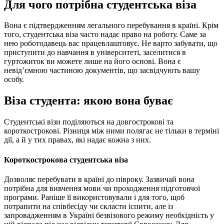
Для чого потрібна студентська віза
Вона є підтвердженням легального перебування в країні. Крім
того, студентська віза часто надає право на роботу. Саме за
нею роботодавець вас працевлаштовує.
Не варто забувати, що
приступити до навчання в університеті, заселитися в
гуртожиток ви можете лише на його основі. Вона є
невід’ємною частиною документів, що засвідчують вашу
особу.
Віза студента: якою вона буває
Студентські візи поділяються на довгострокові та
короткострокові. Різниця між ними полягає не тільки в терміні
дії, а й у тих правах, які надає кожна з них.
Короткострокова студентська віза
Дозволяє перебувати в країні до півроку. Зазвичай вона
потрібна для вивчення мови чи проходження підготовчої
програми. Раніше її використовували і для того, щоб
потрапити на співбесіду чи скласти іспити, але із
запровадженням в Україні безвізового режиму необхідність у