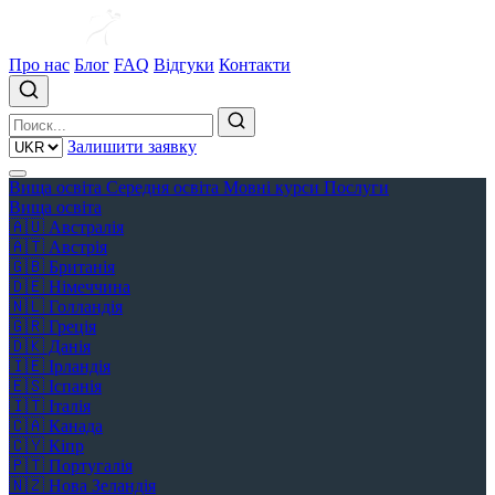
Про нас
Блог
FAQ
Відгуки
Контакти
Залишити заявку
Вища освіта
Середня освіта
Мовні курси
Послуги
Вища освіта
🇦🇺
Австралія
🇦🇹
Австрія
🇬🇧
Британія
🇩🇪
Німеччина
🇳🇱
Голландія
🇬🇷
Греція
🇩🇰
Данія
🇮🇪
Ірландія
🇪🇸
Іспанія
🇮🇹
Італія
🇨🇦
Канада
🇨🇾
Кіпр
🇵🇹
Португалія
🇳🇿
Нова Зеландія