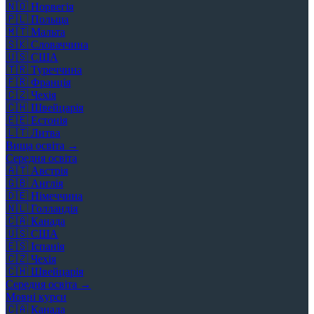
🇳🇴
Норвегія
🇵🇱
Польща
🇲🇹
Мальта
🇸🇰
Словаччина
🇺🇸
США
🇹🇷
Туреччина
🇫🇷
Франція
🇨🇿
Чехія
🇨🇭
Швейцарія
🇪🇪
Естонія
🇱🇹
Литва
Вища освіта →
Середня освіта
🇦🇹
Австрія
🇬🇧
Англія
🇩🇪
Німеччина
🇳🇱
Голландія
🇨🇦
Канада
🇺🇸
США
🇪🇸
Іспанія
🇨🇿
Чехія
🇨🇭
Швейцарія
Середня освіта →
Мовні курси
🇨🇦
Канада