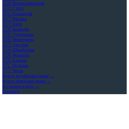
🇬🇧
Великобританія
🇺🇸
США
🇳🇱
Голландія
🇲🇹
Мальта
🇨🇾
Кіпр
🇮🇪
Ірландія
🇹🇷
Туреччина
🇩🇪
Німеччина
🇦🇹
Австрія
🇨🇭
Швейцарія
🇫🇷
Франція
🇪🇸
Іспанія
🇵🇱
Польща
🇨🇿
Чехія
Курси англійської мови →
Курси німецької мови →
Всі мовні курси →
Послуги