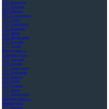
🇳🇴
Норвегія
🇵🇱
Польща
🇲🇹
Мальта
🇸🇰
Словаччина
🇺🇸
США
🇹🇷
Туреччина
🇫🇷
Франція
🇨🇿
Чехія
🇨🇭
Швейцарія
🇪🇪
Естонія
🇱🇹
Литва
Вища освіта →
Середня освіта
🇦🇹
Австрія
🇬🇧
Англія
🇩🇪
Німеччина
🇳🇱
Голландія
🇨🇦
Канада
🇺🇸
США
🇪🇸
Іспанія
🇨🇿
Чехія
🇨🇭
Швейцарія
Середня освіта →
Мовні курси
🇨🇦
Канада