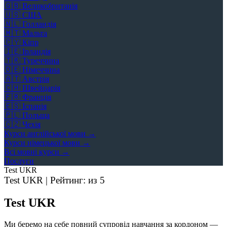
🇬🇧
Великобританія
🇺🇸
США
🇳🇱
Голландія
🇲🇹
Мальта
🇨🇾
Кіпр
🇮🇪
Ірландія
🇹🇷
Туреччина
🇩🇪
Німеччина
🇦🇹
Австрія
🇨🇭
Швейцарія
🇫🇷
Франція
🇪🇸
Іспанія
🇵🇱
Польща
🇨🇿
Чехія
Курси англійської мови →
Курси німецької мови →
Всі мовні курси →
Послуги
Test UKR
Test UKR | Рейтинг:
из 5
Test UKR
Ми беремо на себе повний супровід навчання за кордоном —