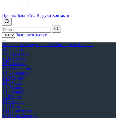
Про нас
Блог
FAQ
Відгуки
Контакти
Залишити заявку
Вища освіта
Середня освіта
Мовні курси
Послуги
Вища освіта
🇦🇺
Австралія
🇦🇹
Австрія
🇬🇧
Британія
🇩🇪
Німеччина
🇳🇱
Голландія
🇬🇷
Греція
🇩🇰
Данія
🇮🇪
Ірландія
🇪🇸
Іспанія
🇮🇹
Італія
🇨🇦
Канада
🇨🇾
Кіпр
🇵🇹
Португалія
🇳🇿
Нова Зеландія