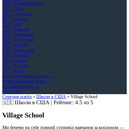
🇬🇧
Великобританія
🇺🇸
США
🇳🇱
Голландія
🇲🇹
Мальта
🇨🇾
Кіпр
🇮🇪
Ірландія
🇹🇷
Туреччина
🇩🇪
Німеччина
🇦🇹
Австрія
🇨🇭
Швейцарія
🇫🇷
Франція
🇪🇸
Іспанія
🇵🇱
Польща
🇨🇿
Чехія
Курси англійської мови →
Курси німецької мови →
Всі мовні курси →
Послуги
Середня освіта
»
Школи в США
»
Village School
🇺🇸
Школи в США | Рейтинг:
4.5
из 5
Village School
Ми беремо на себе повний супровід навчання за кордоном —