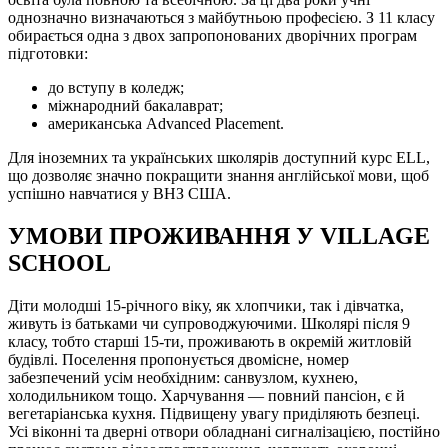
однозначно визначаються з майбутньою професією. З 11 класу
обирається одна з двох запропонованих дворічних програм
підготовки:
до вступу в коледж;
міжнародний бакалаврат;
американська Advanced Placement.
Для іноземних та українських школярів доступний курс ELL,
що дозволяє значно покращити знання англійської мови, щоб
успішно навчатися у ВНЗ США.
УМОВИ ПРОЖИВАННЯ У VILLAGE
SCHOOL
Діти молодші 15-річного віку, як хлопчики, так і дівчатка,
живуть із батьками чи супроводжуючими. Школярі після 9
класу, тобто старші 15-ти, проживають в окремій житловій
будівлі. Поселення пропонується двомісне, номер
забезпечений усім необхідним: санвузлом, кухнею,
холодильником тощо. Харчування — повний пансіон, є й
вегетаріанська кухня. Підвищену увагу приділяють безпеці.
Усі віконні та дверні отвори обладнані сигналізацією, постійно