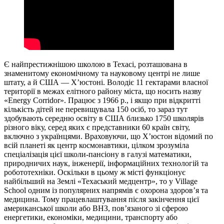
Є найпрестижнішою школою в Техасі, розташована в
знаменитому економічному та науковому центрі не лише
штату, а й США — Х’юстоні. Володіє 11 гектарами власної
території в межах елітного району міста, що носить назву
«Energy Corridor». Працює з 1966 р., і якщо при відкритті
кількість дітей не перевищувала 150 осіб, то зараз тут
здобувають середню освіту в США близько 1750 школярів
різного віку, серед яких є представники 60 країн світу,
включно з українцями. Враховуючи, що Х’юстон відомий по
всій планеті як центр космонавтики, цілком зрозуміла
спеціалізація цієї школи-пансіону в галузі математики,
природничих наук, інженерії, інформаційних технологій та
робототехніки. Оскільки в цьому ж місті функціонує
найбільший на Землі «Техаський медцентр», то у Village
School одним із популярних напрямів є охорона здоров’я та
медицина. Тому працевлаштування після закінчення цієї
американської школи або ВНЗ, пов’язаного зі сферою
енергетики, економіки, медицини, транспорту або