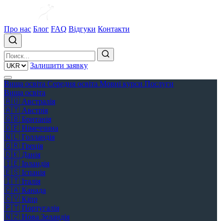
Про нас
Блог
FAQ
Відгуки
Контакти
Залишити заявку
Вища освіта
Середня освіта
Мовні курси
Послуги
Вища освіта
🇦🇺
Австралія
🇦🇹
Австрія
🇬🇧
Британія
🇩🇪
Німеччина
🇳🇱
Голландія
🇬🇷
Греція
🇩🇰
Данія
🇮🇪
Ірландія
🇪🇸
Іспанія
🇮🇹
Італія
🇨🇦
Канада
🇨🇾
Кіпр
🇵🇹
Португалія
🇳🇿
Нова Зеландія