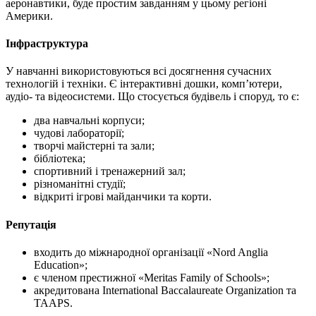
аеронавтики, буде простим завданням у цьому регіоні
Америки.
Інфраструктура
У навчанні використовуються всі досягнення сучасних
технологій і техніки. Є інтерактивні дошки, комп’ютери,
аудіо- та відеосистеми. Що стосується будівель і споруд, то є:
два навчальні корпуси;
чудові лабораторії;
творчі майстерні та зали;
бібліотека;
спортивний і тренажерний зал;
різноманітні студії;
відкриті ігрові майданчики та корти.
Репутація
входить до міжнародної організації «Nord Anglia
Education»;
є членом престижної «Meritas Family of Schools»;
акредитована International Baccalaureate Organization та
TAAPS.