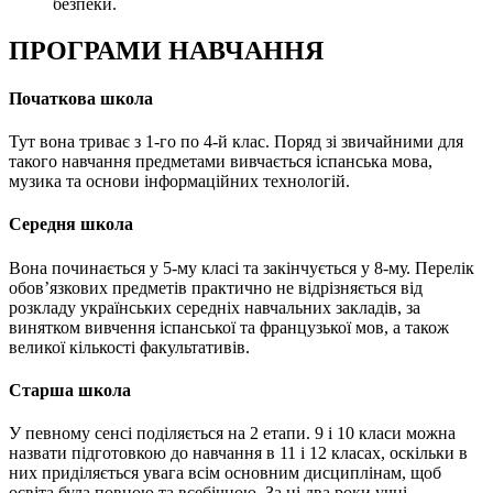
безпеки.
ПРОГРАМИ НАВЧАННЯ
Початкова школа
Тут вона триває з 1-го по 4-й клас. Поряд зі звичайними для
такого навчання предметами вивчається іспанська мова,
музика та основи інформаційних технологій.
Середня школа
Вона починається у 5-му класі та закінчується у 8-му. Перелік
обов’язкових предметів практично не відрізняється від
розкладу українських середніх навчальних закладів, за
винятком вивчення іспанської та французької мов, а також
великої кількості факультативів.
Старша школа
У певному сенсі поділяється на 2 етапи. 9 і 10 класи можна
назвати підготовкою до навчання в 11 і 12 класах, оскільки в
них приділяється увага всім основним дисциплінам, щоб
освіта була повною та всебічною. За ці два роки учні