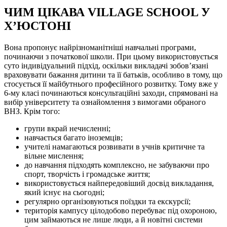
ЧИМ ЦІКАВА VILLAGE SCHOOL У
Х’ЮСТОНІ
Вона пропонує найрізноманітніші навчальні програми,
починаючи з початкової школи. При цьому використовується
суто індивідуальний підхід, оскільки викладачі зобов’язані
враховувати бажання дитини та її батьків, особливо в тому, що
стосується її майбутнього професійного розвитку. Тому вже у
6-му класі починаються консультаційні заходи, спрямовані на
вибір університету та ознайомлення з вимогами обраного
ВНЗ. Крім того:
групи вкрай нечисленні;
навчається багато іноземців;
учителі намагаються розвивати в учнів критичне та
вільне мислення;
до навчання підходять комплексно, не забуваючи про
спорт, творчість і громадське життя;
використовується найпередовіший досвід викладання,
який існує на сьогодні;
регулярно організовуються поїздки та екскурсії;
територія кампусу цілодобово перебуває під охороною,
цим займаються не лише люди, а й новітні системи