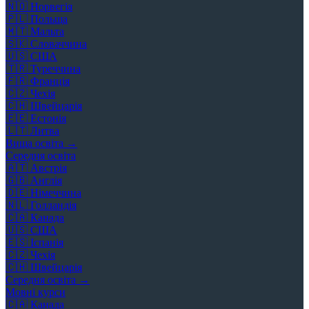
🇳🇴
Норвегія
🇵🇱
Польща
🇲🇹
Мальта
🇸🇰
Словаччина
🇺🇸
США
🇹🇷
Туреччина
🇫🇷
Франція
🇨🇿
Чехія
🇨🇭
Швейцарія
🇪🇪
Естонія
🇱🇹
Литва
Вища освіта →
Середня освіта
🇦🇹
Австрія
🇬🇧
Англія
🇩🇪
Німеччина
🇳🇱
Голландія
🇨🇦
Канада
🇺🇸
США
🇪🇸
Іспанія
🇨🇿
Чехія
🇨🇭
Швейцарія
Середня освіта →
Мовні курси
🇨🇦
Канада