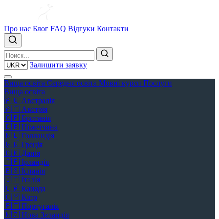
Про нас
Блог
FAQ
Відгуки
Контакти
Залишити заявку
Вища освіта
Середня освіта
Мовні курси
Послуги
Вища освіта
🇦🇺
Австралія
🇦🇹
Австрія
🇬🇧
Британія
🇩🇪
Німеччина
🇳🇱
Голландія
🇬🇷
Греція
🇩🇰
Данія
🇮🇪
Ірландія
🇪🇸
Іспанія
🇮🇹
Італія
🇨🇦
Канада
🇨🇾
Кіпр
🇵🇹
Португалія
🇳🇿
Нова Зеландія