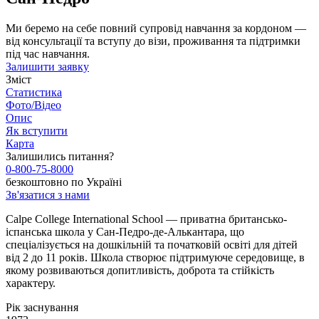
Ми беремо на себе повний супровід навчання за кордоном —
від консультації та вступу до візи, проживання та підтримки
під час навчання.
Залишити заявку
Зміст
Статистика
Фото/Відео
Опис
Як вступити
Карта
Залишились питання?
0-800-75-8000
безкоштовно по Україні
Зв'язатися з нами
Calpe College International School — приватна британсько-
іспанська школа у Сан-Педро-де-Алькантара, що
спеціалізується на дошкільній та початковій освіті для дітей
від 2 до 11 років. Школа створює підтримуюче середовище, в
якому розвиваються допитливість, доброта та стійкість
характеру.
Рік заснування