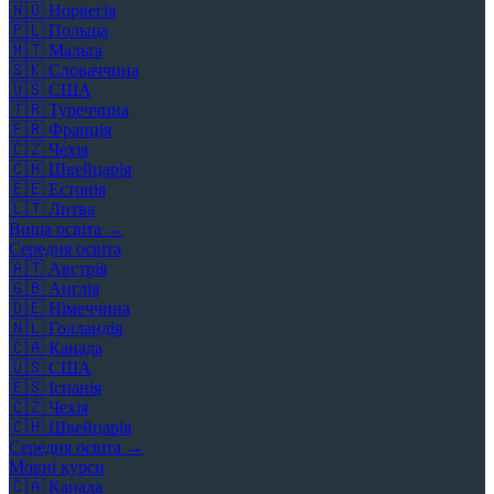
🇳🇴
Норвегія
🇵🇱
Польща
🇲🇹
Мальта
🇸🇰
Словаччина
🇺🇸
США
🇹🇷
Туреччина
🇫🇷
Франція
🇨🇿
Чехія
🇨🇭
Швейцарія
🇪🇪
Естонія
🇱🇹
Литва
Вища освіта →
Середня освіта
🇦🇹
Австрія
🇬🇧
Англія
🇩🇪
Німеччина
🇳🇱
Голландія
🇨🇦
Канада
🇺🇸
США
🇪🇸
Іспанія
🇨🇿
Чехія
🇨🇭
Швейцарія
Середня освіта →
Мовні курси
🇨🇦
Канада