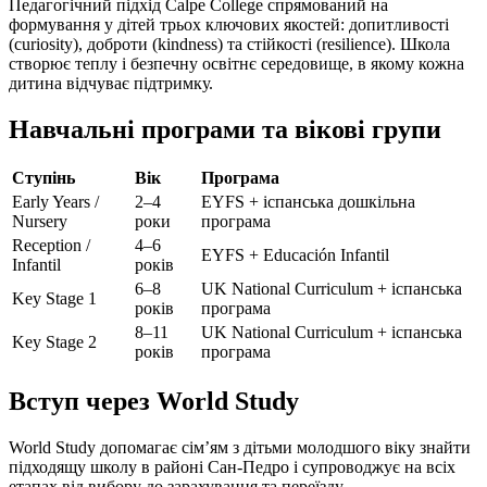
Педагогічний підхід Calpe College спрямований на
формування у дітей трьох ключових якостей: допитливості
(curiosity), доброти (kindness) та стійкості (resilience). Школа
створює теплу і безпечну освітнє середовище, в якому кожна
дитина відчуває підтримку.
Навчальні програми та вікові групи
Ступінь
Вік
Програма
Early Years /
2–4
EYFS + іспанська дошкільна
Nursery
роки
програма
Reception /
4–6
EYFS + Educación Infantil
Infantil
років
6–8
UK National Curriculum + іспанська
Key Stage 1
років
програма
8–11
UK National Curriculum + іспанська
Key Stage 2
років
програма
Вступ через World Study
World Study допомагає сім’ям з дітьми молодшого віку знайти
підходящу школу в районі Сан-Педро і супроводжує на всіх
етапах від вибору до зарахування та переїзду.