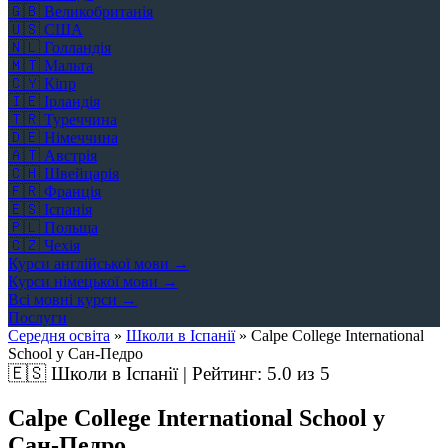
🇬🇧
Великобританія
🇺🇸
США
🇳🇱
Голландія
🇲🇹
Мальта
🇨🇾
Кіпр
🇮🇪
Ірландія
🇹🇷
Туреччина
🇩🇪
Німеччина
🇦🇹
Австрія
🇨🇭
Швейцарія
🇫🇷
Франція
🇪🇸
Іспанія
🇵🇱
Польща
🇨🇿
Чехія
Курси англійської мови →
Курси німецької мови →
Всі мовні курси →
Послуги
Середня освіта
»
Школи в Іспанії
»
Calpe College International
School у Сан-Педро
🇪🇸
Школи в Іспанії | Рейтинг:
5.0
из 5
Calpe College International School у
Сан-Педро