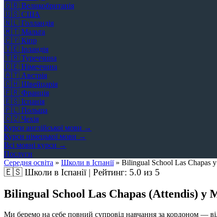
🇬🇧
Великобританія
🇺🇸
США
🇳🇱
Голландія
🇲🇹
Мальта
🇨🇾
Кіпр
🇮🇪
Ірландія
🇹🇷
Туреччина
🇩🇪
Німеччина
🇦🇹
Австрія
🇨🇭
Швейцарія
🇫🇷
Франція
🇪🇸
Іспанія
🇵🇱
Польща
🇨🇿
Чехія
Курси англійської мови →
Курси німецької мови →
Всі мовні курси →
Послуги
Середня освіта
»
Школи в Іспанії
»
Bilingual School Las Chapas 
🇪🇸
Школи в Іспанії | Рейтинг:
5.0
из 5
Bilingual School Las Chapas (Attendis) у
Ми беремо на себе повний супровід навчання за кордоном — від 