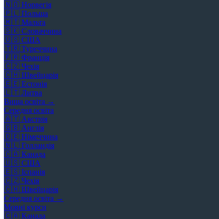
🇳🇴
Норвегія
🇵🇱
Польща
🇲🇹
Мальта
🇸🇰
Словаччина
🇺🇸
США
🇹🇷
Туреччина
🇫🇷
Франція
🇨🇿
Чехія
🇨🇭
Швейцарія
🇪🇪
Естонія
🇱🇹
Литва
Вища освіта →
Середня освіта
🇦🇹
Австрія
🇬🇧
Англія
🇩🇪
Німеччина
🇳🇱
Голландія
🇨🇦
Канада
🇺🇸
США
🇪🇸
Іспанія
🇨🇿
Чехія
🇨🇭
Швейцарія
Середня освіта →
Мовні курси
🇨🇦
Канада