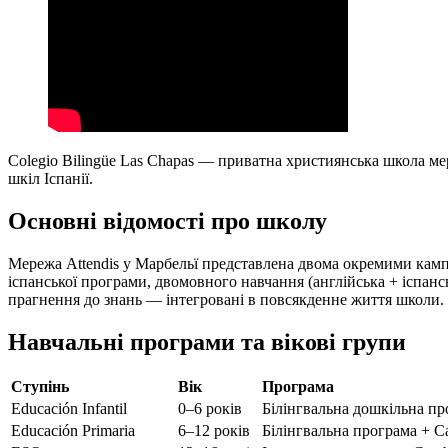
Colegio Bilingüe Las Chapas — приватна християнська школа мер
шкіл Іспанії.
Основні відомості про школу
Мережа Attendis у Марбельї представлена двома окремими кампус
іспанської програми, двомовного навчання (англійська + іспанськ
прагнення до знань — інтегровані в повсякденне життя школи.
Навчальні програми та вікові групи
Ступінь
Вік
Програма
Educación Infantil
0–6 років
Білінгвальна дошкільна пр
Educación Primaria
6–12 років
Білінгвальна програма + C