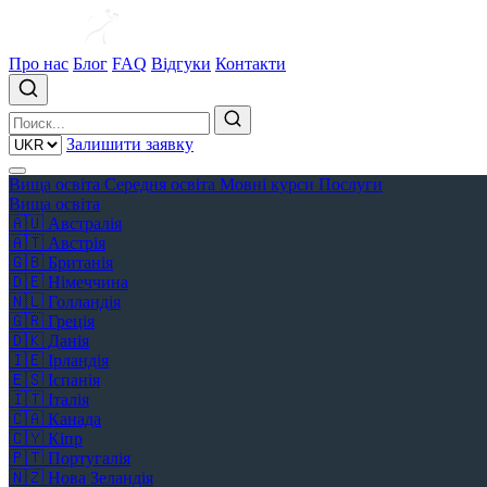
Про нас
Блог
FAQ
Відгуки
Контакти
Залишити заявку
Вища освіта
Середня освіта
Мовні курси
Послуги
Вища освіта
🇦🇺
Австралія
🇦🇹
Австрія
🇬🇧
Британія
🇩🇪
Німеччина
🇳🇱
Голландія
🇬🇷
Греція
🇩🇰
Данія
🇮🇪
Ірландія
🇪🇸
Іспанія
🇮🇹
Італія
🇨🇦
Канада
🇨🇾
Кіпр
🇵🇹
Португалія
🇳🇿
Нова Зеландія