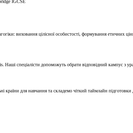
bridge IGCSE
гогіки: виховання цілісної особистості, формування етичних цінн
is. Наші спеціалісти допоможуть обрати відповідний кампус з ура
і країни для навчання та складемо чіткий таймлайн підготовки 