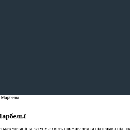
у Марбельї
 Марбельї
консультації та вступу до візи, проживання та підтримки під ча