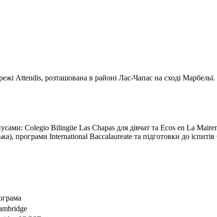
ежі Attendis, розташована в районі Лас-Чапас на сході Марбельї
ами: Colegio Bilingüe Las Chapas для дівчат та Ecos en La Maire
а), програми International Baccalaureate та підготовки до іспиті
ограма
ambridge