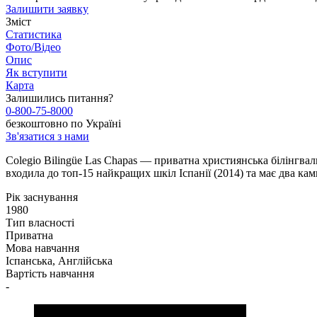
Залишити заявку
Зміст
Статистика
Фото/Відео
Опис
Як вступити
Карта
Залишились питання?
0-800-75-8000
безкоштовно по Україні
Зв'язатися з нами
Colegio Bilingüe Las Chapas — приватна християнська білінгва
входила до топ-15 найкращих шкіл Іспанії (2014) та має два кампу
Рік заснування
1980
Тип власності
Приватна
Мова навчання
Іспанська, Англійська
Вартість навчання
-