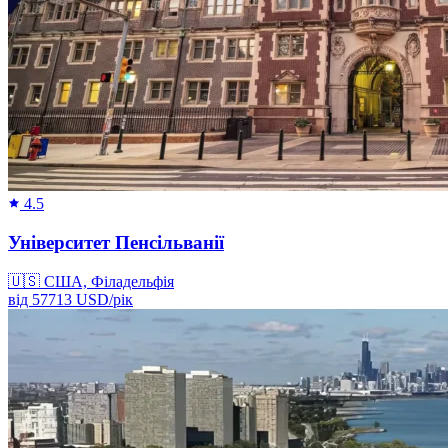
4.5
Університет Пенсільванії
🇺🇸
США, Філадельфія
від
57713
USD/
рік