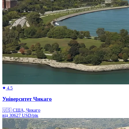
4.5
Університет Чикаго
🇺🇸
США, Чикаго
від
30627
USD/
рік