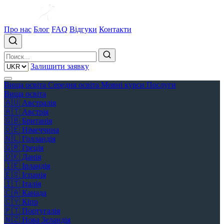
Про нас
Блог
FAQ
Відгуки
Контакти
Залишити заявку
Вища освіта
Середня освіта
Мовні курси
Послуги
Вища освіта
🇦🇺
Австралія
🇦🇹
Австрія
🇬🇧
Британія
🇩🇪
Німеччина
🇳🇱
Голландія
🇬🇷
Греція
🇩🇰
Данія
🇮🇪
Ірландія
🇪🇸
Іспанія
🇮🇹
Італія
🇨🇦
Канада
🇨🇾
Кіпр
🇵🇹
Португалія
🇳🇿
Нова Зеландія