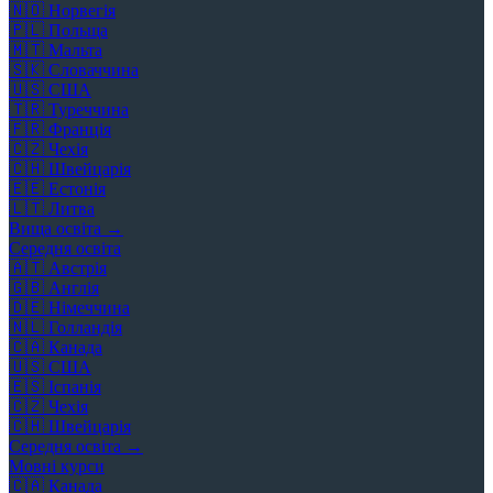
🇳🇴
Норвегія
🇵🇱
Польща
🇲🇹
Мальта
🇸🇰
Словаччина
🇺🇸
США
🇹🇷
Туреччина
🇫🇷
Франція
🇨🇿
Чехія
🇨🇭
Швейцарія
🇪🇪
Естонія
🇱🇹
Литва
Вища освіта →
Середня освіта
🇦🇹
Австрія
🇬🇧
Англія
🇩🇪
Німеччина
🇳🇱
Голландія
🇨🇦
Канада
🇺🇸
США
🇪🇸
Іспанія
🇨🇿
Чехія
🇨🇭
Швейцарія
Середня освіта →
Мовні курси
🇨🇦
Канада