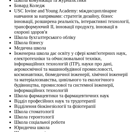
Школа комунікації та журналістики
Бовард Коледж
USC Iovine and Young Academy: міждисциплінарне
навчання за напрямами: стратегія дизайну, бізнес
інновації, розширена реальність, інтерактивні технології,
трансформуючий ІІ, інновації продукту, інновації в
охороні здоров'я
Школа бухгалтерського обліку
Школа бізнесу
Медична школа
Інженерна школа дає освіту у сфері комп'ютерних наук,
електротехніки та обчислювальної техніки,
інформаційних технологій (ITP), науки про дані,
аерокосмічної та машинобудівної промисловості,
космонавтики, біомедичної інженерії, хімічної інженерії
та матеріалознавства, цивільного та екологічного
будівництва, промислової та системної інженерії,
інформаційних технологій
Школа фармацевтики та фармацевтичних наук
Відділ професійних наук та трудотерапії
Відділення біокінезіології та фізіотерапії
Школа стоматології
Школа геронтології
Школа соціальної роботи
Юридична школа