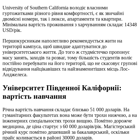
University of Southern California володіє власними
гуртожитками різного рівня комфортності, є як звичайні
двомісні номери, так і люкси, апартаменти та квартири.
Мінімальна вартість проживання з харчуванням складає 14348
USD/рік.
Першокурсникам наполегливо рекомендується жити на
території кампуса, щоб швидше адаптуватися до
університетського життя. До того ж студмістечко пропонує
масу занять, заходів та розваг, тому більшість студентів воліє
постійно перебувати на його території, що не скасовує групові
відвідування найцікавіших та найзнаменитіших місць Лос-
Анджелеса.
Університет Південної Каліфорнії:
вартість навчання
Річна вартість навчання складає близько 51 000 доларів. На
гуманітарних факультетах вона може бути трохи нижчою, а на
інженерних спеціальностях трохи вищою. Помітно дорожче
медицина, де ціна стартує з 60 000 доларів/рік. Магістерський
річний курс помітно дешевший за бакалаврський, оскільки
прайс коливається в районі 30000 доларів.