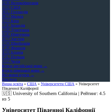
🇬🇧
Великобританія
🇺🇸
США
🇳🇱
Голландія
🇲🇹
Мальта
🇨🇾
Кіпр
🇮🇪
Ірландія
🇹🇷
Туреччина
🇩🇪
Німеччина
🇦🇹
Австрія
🇨🇭
Швейцарія
🇫🇷
Франція
🇪🇸
Іспанія
🇵🇱
Польща
🇨🇿
Чехія
Курси англійської мови →
Курси німецької мови →
Всі мовні курси →
Послуги
Вища освіта
»
США
»
Університети США
»
Університет
Південної Каліфорнії
🇺🇸
University of Southern California | Рейтинг:
4.5
из 5
Університет Південної Каліфорнії