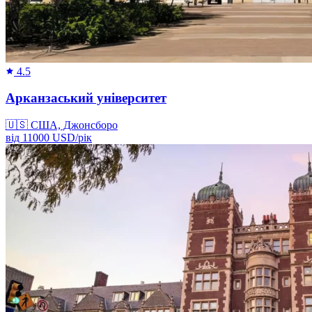
4.5
Арканзаський університет
🇺🇸
США, Джонсборо
від
11000
USD/
рік