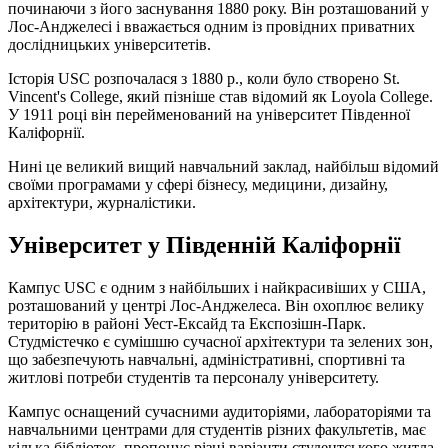
починаючи з його заснування 1880 року. Він розташований у
Лос-Анджелесі і вважається одним із провідних приватних
дослідницьких університетів.
Історія USC розпочалася з 1880 р., коли було створено St.
Vincent's College, який пізніше став відомий як Loyola College.
У 1911 році він перейменований на університет Південної
Каліфорнії.
Нині це великий вищий навчальний заклад, найбільш відомий
своїми програмами у сфері бізнесу, медицини, дизайну,
архітектури, журналістики.
Університет у Південній Каліфорнії
Кампус USC є одним з найбільших і найкрасивіших у США,
розташований у центрі Лос-Анджелеса. Він охоплює велику
територію в районі Уест-Ексайд та Експозішн-Парк.
Студмістечко є сумішшю сучасної архітектури та зелених зон,
що забезпечують навчальні, адміністративні, спортивні та
житлові потреби студентів та персоналу університету.
Кампус оснащений сучасними аудиторіями, лабораторіями та
навчальними центрами для студентів різних факультетів, має
кілька бібліотек, пропонує різні варіанти студентського житла,