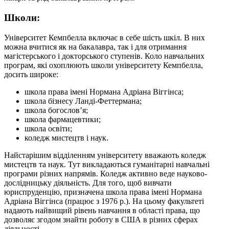
Школи:
Університет Кемпбелла включає в себе шість шкіл. В них
можна вчитися як на бакалавра, так і для отримання
магістерського і докторського ступенів. Коло навчальних
програм, які охоплюють школи університету Кемпбелла,
досить широке:
школа права імені Нормана Адріана Віггінса;
школа бізнесу Ланді-Феттермана;
школа богослов’я;
школа фармацевтики;
школа освіти;
коледж мистецтв і наук.
Найстарішим відділенням університету вважають коледж
мистецтв та наук. Тут викладаються гуманітарні навчальні
програми різних напрямів. Коледж активно веде науково-
дослідницьку діяльність. Для того, щоб вивчати
юриспруденцію, призначена школа права імені Нормана
Адріана Віггінса (працює з 1976 р.). На цьому факультеті
надають найвищий рівень навчання в області права, що
дозволяє згодом знайти роботу в США в різних сферах
діяльності.