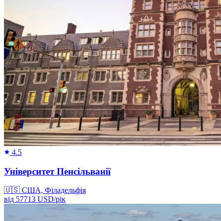
4.5
Університет Пенсільванії
🇺🇸
США, Філадельфія
від
57713
USD/
рік