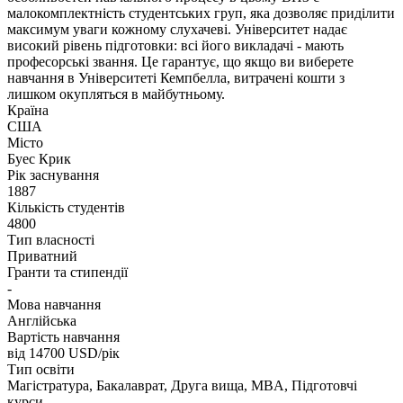
малокомплектність студентських груп, яка дозволяє приділити
максимум уваги кожному слухачеві. Університет надає
високий рівень підготовки: всі його викладачі - мають
професорські звання. Це гарантує, що якщо ви виберете
навчання в Університеті Кемпбелла, витрачені кошти з
лишком окупляться в майбутньому.
Країна
США
Місто
Буес Крик
Рік заснування
1887
Кількість студентів
4800
Тип власності
Приватний
Гранти та стипендії
-
Мова навчання
Англійська
Вартість навчання
від 14700
USD/рік
Тип освіти
Магістратура, Бакалаврат, Друга вища, MBA, Підготовчі
курси