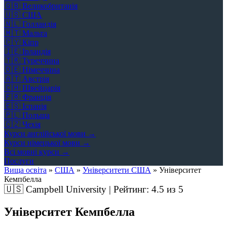
🇬🇧
Великобританія
🇺🇸
США
🇳🇱
Голландія
🇲🇹
Мальта
🇨🇾
Кіпр
🇮🇪
Ірландія
🇹🇷
Туреччина
🇩🇪
Німеччина
🇦🇹
Австрія
🇨🇭
Швейцарія
🇫🇷
Франція
🇪🇸
Іспанія
🇵🇱
Польща
🇨🇿
Чехія
Курси англійської мови →
Курси німецької мови →
Всі мовні курси →
Послуги
Вища освіта
»
США
»
Університети США
»
Університет
Кемпбелла
🇺🇸
Campbell University | Рейтинг:
4.5
из 5
Університет Кемпбелла