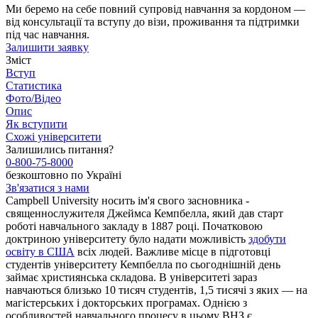
Ми беремо на себе повний супровід навчання за кордоном —
від консультації та вступу до візи, проживання та підтримки
під час навчання.
Залишити заявку
Зміст
Вступ
Статистика
Фото/Відео
Опис
Як вступити
Схожі університети
Залишились питання?
0-800-75-8000
безкоштовно по Україні
Зв'язатися з нами
Campbell University носить ім'я свого засновника -
священнослужителя Джеймса Кемпбелла, який дав старт
роботі навчального закладу в 1887 році. Початковою
доктриною університету було надати можливість
здобути
освіту в США
всіх людей. Важливе місце в підготовці
студентів університету Кемпбелла по сьогоднішній день
займає християнська складова. В університеті зараз
навчаються близько 10 тисяч студентів, 1,5 тисячі з яких — на
магістерських і докторських програмах. Однією з
особливостей навчального процесу в цьому ВНЗ є