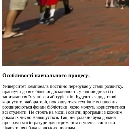
Особливості навчального процесу:
Університет Кемпбелла постійно перебуває у стадії розвитку,
прагнучи до все більшої досконалості, у відповідності із
запитами своїх учнів та абітурієнтів. Будуються додаткові
корпуси та лабораторії, покращується технічне оснащення,
розширюються фонди бібліотеки, якою можуть користуватися
всі студенти. Не стоять на місці і освітні програми: з кожним
роком їх число збільшується. Так, нещодавно була додана
програма магістратури для отримання ступеня асистента
лікаря та ряд бакалаврських програм.