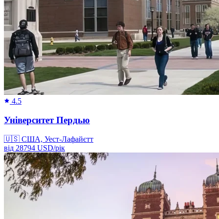
4.5
Університет Пердью
🇺🇸
США, Уест-Лафайєтт
від
28794
USD/
рік