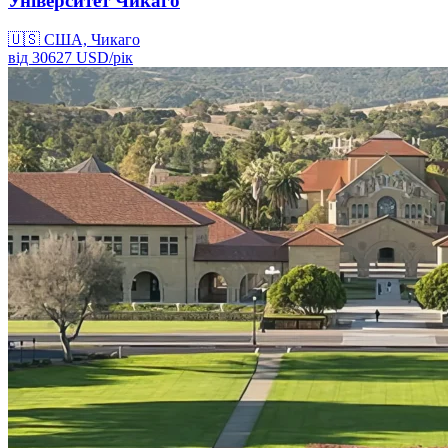
Університет Чикаго
🇺🇸
США, Чикаго
від
30627
USD/
рік