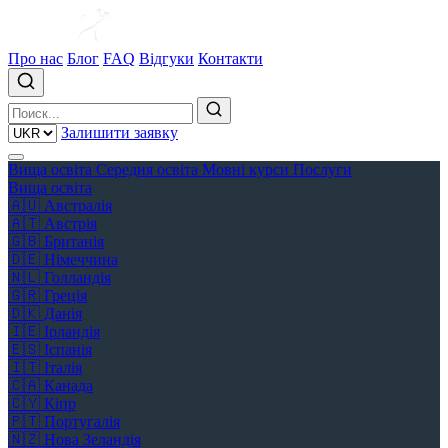
Про нас
Блог
FAQ
Відгуки
Контакти
Залишити заявку
Вища освіта
Середня освіта
Мовні курси
Послуги
Вища освіта
🇦🇺
Австралія
🇦🇹
Австрія
🇬🇧
Британія
🇩🇪
Німеччина
🇳🇱
Голландія
🇬🇷
Греція
🇩🇰
Данія
🇮🇪
Ірландія
🇪🇸
Іспанія
🇮🇹
Італія
🇨🇦
Канада
🇨🇾
Кіпр
🇵🇹
Португалія
🇳🇿
Нова Зеландія