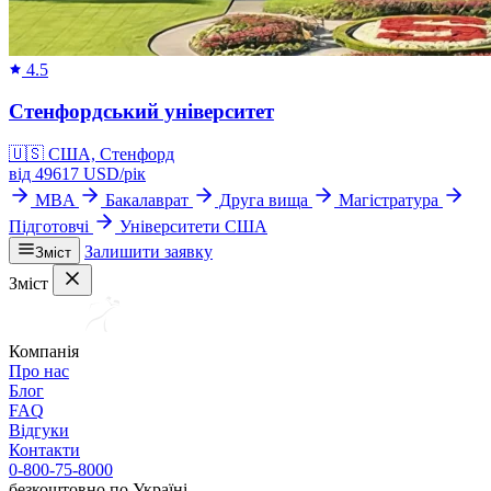
4.5
Стенфордський університет
🇺🇸
США, Стенфорд
від
49617
USD/
рік
MBA
Бакалаврат
Друга вища
Магістратура
Підготовчі
Університети США
Залишити заявку
Зміст
Зміст
Компанія
Про нас
Блог
FAQ
Відгуки
Контакти
0-800-75-8000
безкоштовно по Україні