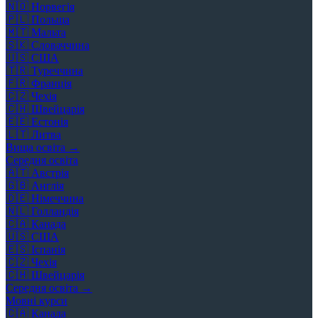
🇳🇴
Норвегія
🇵🇱
Польща
🇲🇹
Мальта
🇸🇰
Словаччина
🇺🇸
США
🇹🇷
Туреччина
🇫🇷
Франція
🇨🇿
Чехія
🇨🇭
Швейцарія
🇪🇪
Естонія
🇱🇹
Литва
Вища освіта →
Середня освіта
🇦🇹
Австрія
🇬🇧
Англія
🇩🇪
Німеччина
🇳🇱
Голландія
🇨🇦
Канада
🇺🇸
США
🇪🇸
Іспанія
🇨🇿
Чехія
🇨🇭
Швейцарія
Середня освіта →
Мовні курси
🇨🇦
Канада