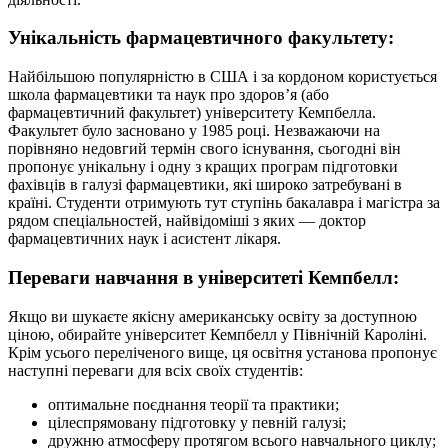
Унікальність фармацевтичного факультету:
Найбільшою популярністю в США і за кордоном користується
школа фармацевтики та наук про здоров’я (або
фармацевтичний факультет) університету Кемпбелла.
Факультет було засновано у 1985 році. Незважаючи на
порівняно недовгий термін свого існування, сьогодні він
пропонує унікальну і одну з кращих програм підготовки
фахівців в галузі фармацевтики, які широко затребувані в
країні. Студенти отримують тут ступінь бакалавра і магістра за
рядом спеціальностей, найвідоміші з яких — доктор
фармацевтичних наук і асистент лікаря.
Переваги навчання в університеті Кемпбелл:
Якщо ви шукаєте якісну американську освіту за доступною
ціною, обирайте університет Кемпбелл у Північній Кароліні.
Крім усього переліченого вище, ця освітня установа пропонує
наступні переваги для всіх своїх студентів:
оптимальне поєднання теорії та практики;
цілеспрямовану підготовку у певній галузі;
дружню атмосферу протягом всього навчального циклу;