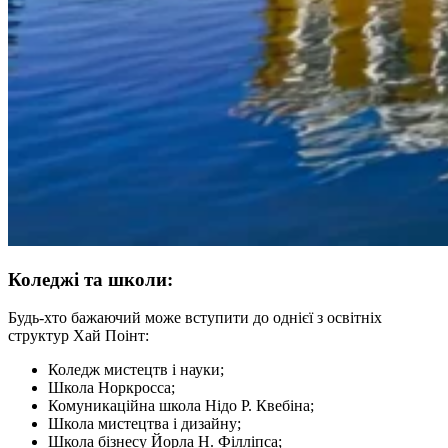
Коледжі та школи:
Будь-хто бажаючий може вступити до однієї з освітніх
структур Хай Поінт:
Коледж мистецтв і науки;
Школа Норкросса;
Комуникаційна школа Нідо Р. Квебіна;
Школа мистецтва і дизайну;
Школа бізнесу Йорла Н. Філліпса;