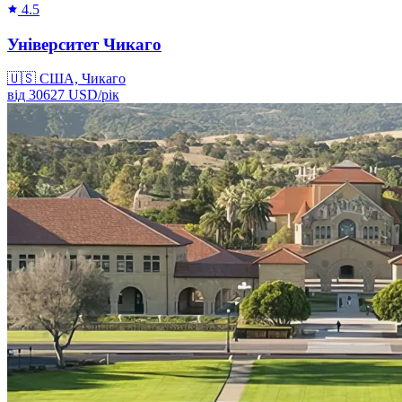
4.5
Університет Чикаго
🇺🇸
США, Чикаго
від
30627
USD/
рік