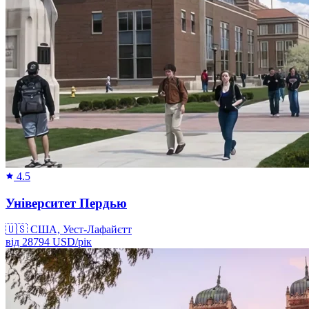
4.5
Університет Пердью
🇺🇸
США, Уест-Лафайєтт
від
28794
USD/
рік