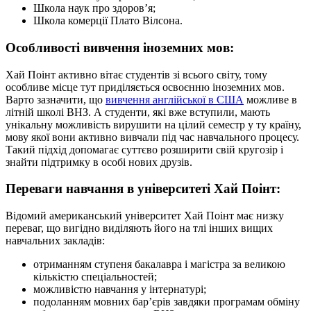
Школа наук про здоров’я;
Школа комерції Плато Вілсона.
Особливості вивчення іноземних мов:
Хай Поінт активно вітає студентів зі всього світу, тому
особливе місце тут приділяється освоєнню іноземних мов.
Варто зазначити, що
вивчення англійської в США
можливе в
літній школі ВНЗ. А студенти, які вже вступили, мають
унікальну можливість вирушити на цілий семестр у ту країну,
мову якої вони активно вивчали під час навчального процесу.
Такий підхід допомагає суттєво розширити свій кругозір і
знайти підтримку в особі нових друзів.
Переваги навчання в університеті Хай Поінт:
Відомий американський університет Хай Поінт має низку
переваг, що вигідно виділяють його на тлі інших вищих
навчальних закладів:
отриманням ступеня бакалавра і магістра за великою
кількістю спеціальностей;
можливістю навчання у інтернатурі;
подоланням мовних бар’єрів завдяки програмам обміну