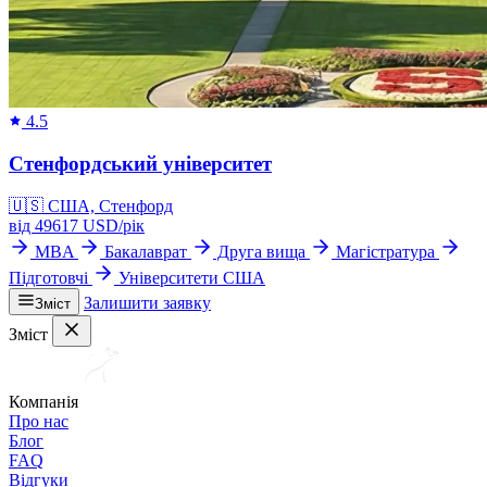
4.5
Стенфордський університет
🇺🇸
США, Стенфорд
від
49617
USD/
рік
MBA
Бакалаврат
Друга вища
Магістратура
Підготовчі
Університети США
Залишити заявку
Зміст
Зміст
Компанія
Про нас
Блог
FAQ
Відгуки