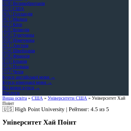
🇬🇧
Великобританія
🇺🇸
США
🇳🇱
Голландія
🇲🇹
Мальта
🇨🇾
Кіпр
🇮🇪
Ірландія
🇹🇷
Туреччина
🇩🇪
Німеччина
🇦🇹
Австрія
🇨🇭
Швейцарія
🇫🇷
Франція
🇪🇸
Іспанія
🇵🇱
Польща
🇨🇿
Чехія
Курси англійської мови →
Курси німецької мови →
Всі мовні курси →
Послуги
Вища освіта
»
США
»
Університети США
»
Університет Хай
Поінт
🇺🇸
High Point University | Рейтинг:
4.5
из 5
Університет Хай Поінт