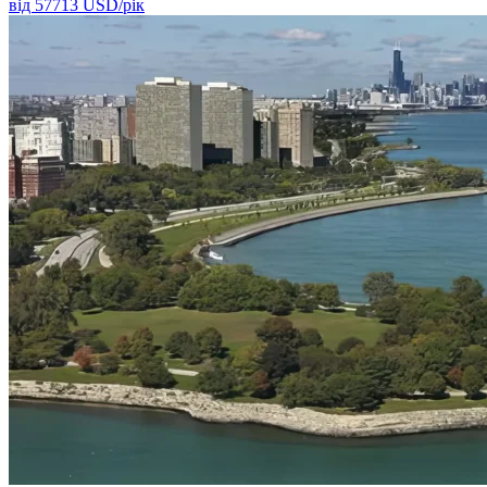
від
57713
USD/
рік