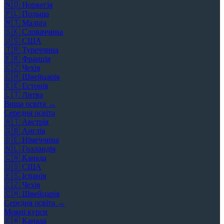
🇳🇴
Норвегія
🇵🇱
Польща
🇲🇹
Мальта
🇸🇰
Словаччина
🇺🇸
США
🇹🇷
Туреччина
🇫🇷
Франція
🇨🇿
Чехія
🇨🇭
Швейцарія
🇪🇪
Естонія
🇱🇹
Литва
Вища освіта →
Середня освіта
🇦🇹
Австрія
🇬🇧
Англія
🇩🇪
Німеччина
🇳🇱
Голландія
🇨🇦
Канада
🇺🇸
США
🇪🇸
Іспанія
🇨🇿
Чехія
🇨🇭
Швейцарія
Середня освіта →
Мовні курси
🇨🇦
Канада