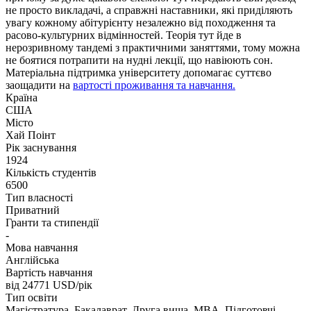
не просто викладачі, а справжні наставники, які приділяють
увагу кожному абітурієнту незалежно від походження та
расово-культурних відмінностей. Теорія тут йде в
нерозривному тандемі з практичними заняттями, тому можна
не боятися потрапити на нудні лекції, що навіюють сон.
Матеріальна підтримка університету допомагає суттєво
заощадити на
вартості проживання та навчання.
Країна
США
Місто
Хай Поінт
Рік заснування
1924
Кількість студентів
6500
Тип власності
Приватний
Гранти та стипендії
-
Мова навчання
Англійська
Вартість навчання
від 24771
USD/рік
Тип освіти
Магістратура, Бакалаврат, Друга вища, MBA, Підготовчі