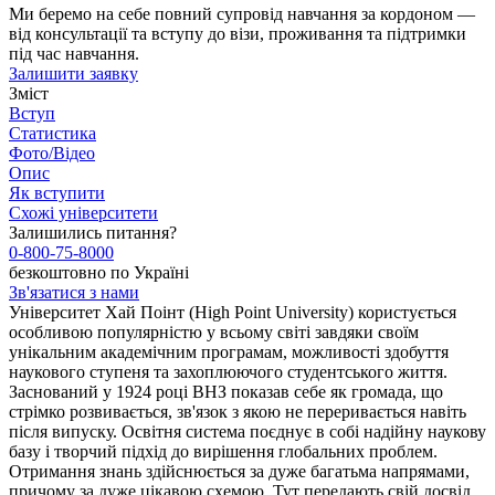
Ми беремо на себе повний супровід навчання за кордоном —
від консультації та вступу до візи, проживання та підтримки
під час навчання.
Залишити заявку
Зміст
Вступ
Статистика
Фото/Відео
Опис
Як вступити
Схожі університети
Залишились питання?
0-800-75-8000
безкоштовно по Україні
Зв'язатися з нами
Університет Хай Поінт (High Point University) користується
особливою популярністю у всьому світі завдяки своїм
унікальним академічним програмам, можливості здобуття
наукового ступеня та захоплюючого студентського життя.
Заснований у 1924 році ВНЗ показав себе як громада, що
стрімко розвивається, зв'язок з якою не переривається навіть
після випуску. Освітня система поєднує в собі надійну наукову
базу і творчий підхід до вирішення глобальних проблем.
Отримання знань здійснюється за дуже багатьма напрямами,
причому за дуже цікавою схемою. Тут передають свій досвід