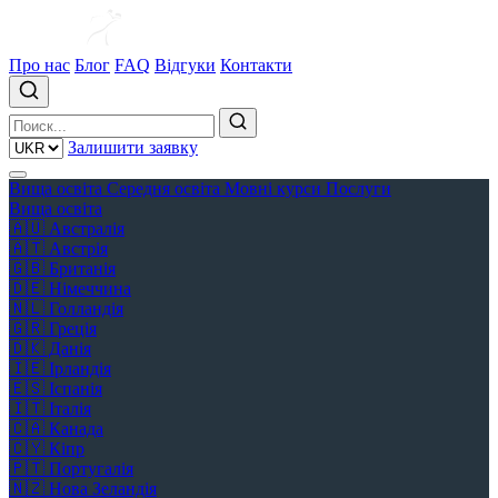
Про нас
Блог
FAQ
Відгуки
Контакти
Залишити заявку
Вища освіта
Середня освіта
Мовні курси
Послуги
Вища освіта
🇦🇺
Австралія
🇦🇹
Австрія
🇬🇧
Британія
🇩🇪
Німеччина
🇳🇱
Голландія
🇬🇷
Греція
🇩🇰
Данія
🇮🇪
Ірландія
🇪🇸
Іспанія
🇮🇹
Італія
🇨🇦
Канада
🇨🇾
Кіпр
🇵🇹
Португалія
🇳🇿
Нова Зеландія