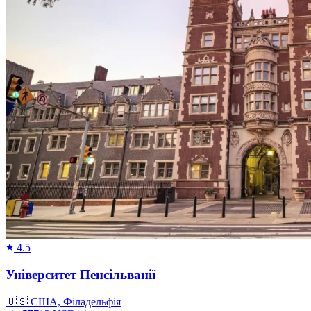
4.5
Університет Пенсільванії
🇺🇸
США, Філадельфія