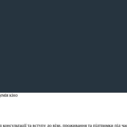
емія кіно
консультації та вступу до візи, проживання та підтримки під ча