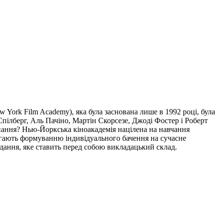
York Film Academy), яка була заснована лише в 1992 році, була
Спілберг, Аль Пачіно, Мартін Скорсезе, Джоді Фостер і Роберт
нання? Нью-Йоркська кіноакадемія націлена на навчання
магають формуванню індивідуального бачення на сучасне
дання, яке ставить перед собою викладацький склад.