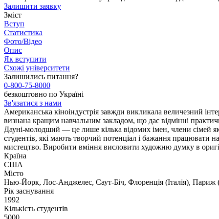
Залишити заявку
Зміст
Вступ
Статистика
Фото/Відео
Опис
Як вступити
Схожі університети
Залишились питання?
0-800-75-8000
безкоштовно по Україні
Зв'язатися з нами
Американська кіноіндустрія завжди викликала величезний інтер
визнана кращим навчальним закладом, що дає відмінні практичні
Дауні-молодший — це лише кілька відомих імен, члени сімей я
студентів, які мають творчий потенціал і бажання працювати н
мистецтво. Виробити вміння висловити художню думку в оригіна
Країна
США
Місто
Нью-Йорк, Лос-Анджелес, Саут-Біч, Флоренція (Італія), Париж (
Рік заснування
1992
Кількість студентів
5000