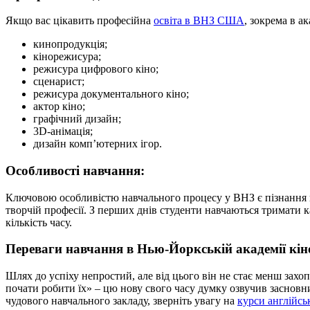
Якщо вас цікавить професійна
освіта в ВНЗ США
, зокрема в а
кинопродукція;
кінорежисура;
режисура цифрового кіно;
сценарист;
режисура документального кіно;
актор кіно;
графічний дизайн;
3D-анімація;
дизайн комп’ютерних ігор.
Особливості навчання:
Ключовою особливістю навчального процесу у ВНЗ є пізнання кі
творчій професії. З перших днів студенти навчаються тримати к
кількість часу.
Переваги навчання в Нью-Йоркській академії кін
Шлях до успіху непростий, але від цього він не стає менш захо
почати робити їх» – цю нову свого часу думку озвучив заснов
чудового навчального закладу, зверніть увагу на
курси англійс