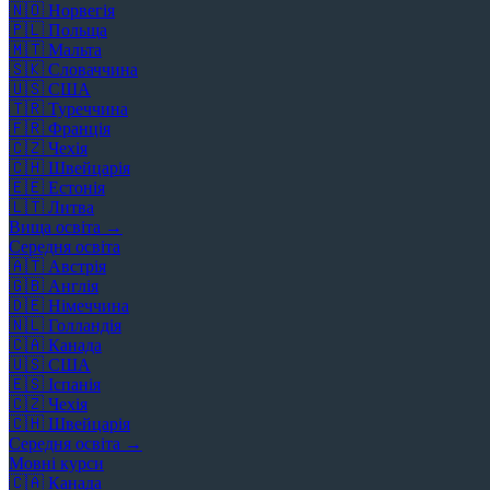
🇳🇴
Норвегія
🇵🇱
Польща
🇲🇹
Мальта
🇸🇰
Словаччина
🇺🇸
США
🇹🇷
Туреччина
🇫🇷
Франція
🇨🇿
Чехія
🇨🇭
Швейцарія
🇪🇪
Естонія
🇱🇹
Литва
Вища освіта →
Середня освіта
🇦🇹
Австрія
🇬🇧
Англія
🇩🇪
Німеччина
🇳🇱
Голландія
🇨🇦
Канада
🇺🇸
США
🇪🇸
Іспанія
🇨🇿
Чехія
🇨🇭
Швейцарія
Середня освіта →
Мовні курси
🇨🇦
Канада