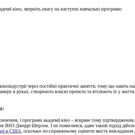
кадемії кіно, зверніть увагу на наступні навчальні програми:
ноіндустрії через постійні практичні заняття, тому що навіть 
амеру в руках, створюють власні проекти та втілюють їх у життя
о:
плюючим, і програми академії кіно – яскраве тому підтвердження
ник ВНЗ Джеррі Шерлок. І не помилився, адже такий підхід дійс
ької в США
, оскільки по-справжньому оцінити якість викладання 