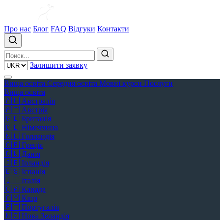
Про нас
Блог
FAQ
Відгуки
Контакти
Залишити заявку
Вища освіта
Середня освіта
Мовні курси
Послуги
Вища освіта
🇦🇺
Австралія
🇦🇹
Австрія
🇬🇧
Британія
🇩🇪
Німеччина
🇳🇱
Голландія
🇬🇷
Греція
🇩🇰
Данія
🇮🇪
Ірландія
🇪🇸
Іспанія
🇮🇹
Італія
🇨🇦
Канада
🇨🇾
Кіпр
🇵🇹
Португалія
🇳🇿
Нова Зеландія