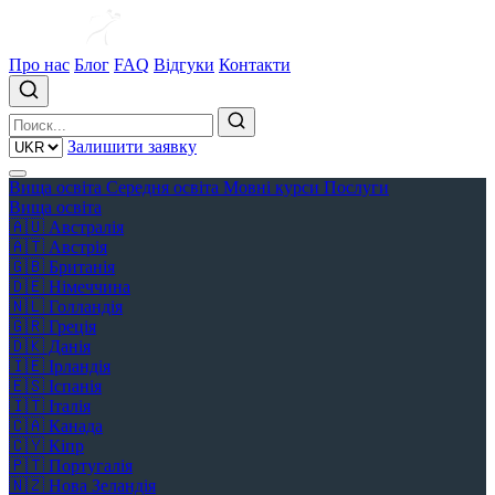
Про нас
Блог
FAQ
Відгуки
Контакти
Залишити заявку
Вища освіта
Середня освіта
Мовні курси
Послуги
Вища освіта
🇦🇺
Австралія
🇦🇹
Австрія
🇬🇧
Британія
🇩🇪
Німеччина
🇳🇱
Голландія
🇬🇷
Греція
🇩🇰
Данія
🇮🇪
Ірландія
🇪🇸
Іспанія
🇮🇹
Італія
🇨🇦
Канада
🇨🇾
Кіпр
🇵🇹
Португалія
🇳🇿
Нова Зеландія