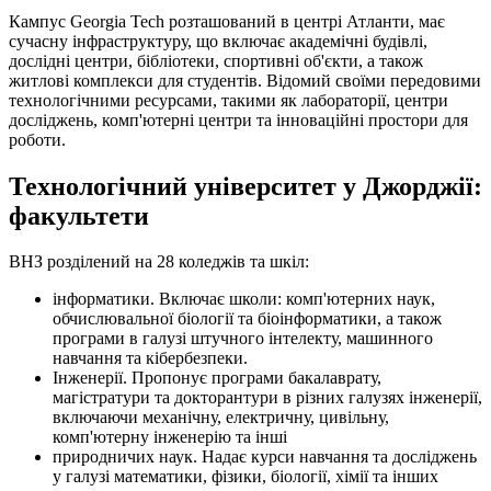
Кампус Georgia Tech розташований в центрі Атланти, має
сучасну інфраструктуру, що включає академічні будівлі,
дослідні центри, бібліотеки, спортивні об'єкти, а також
житлові комплекси для студентів. Відомий своїми передовими
технологічними ресурсами, такими як лабораторії, центри
досліджень, комп'ютерні центри та інноваційні простори для
роботи.
Технологічний університет у Джорджії:
факультети
ВНЗ розділений на 28 коледжів та шкіл:
інформатики. Включає школи: комп'ютерних наук,
обчислювальної біології та біоінформатики, а також
програми в галузі штучного інтелекту, машинного
навчання та кібербезпеки.
Інженерії. Пропонує програми бакалаврату,
магістратури та докторантури в різних галузях інженерії,
включаючи механічну, електричну, цивільну,
комп'ютерну інженерію та інші
природничих наук. Надає курси навчання та досліджень
у галузі математики, фізики, біології, хімії та інших