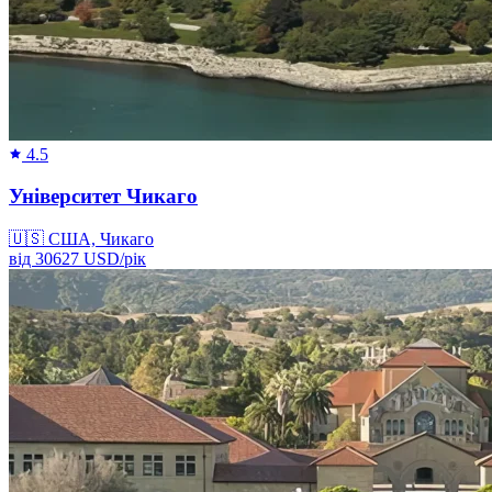
4.5
Університет Чикаго
🇺🇸
США, Чикаго
від
30627
USD/
рік