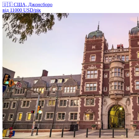
🇺🇸
США, Джонсборо
від
11000
USD/
рік