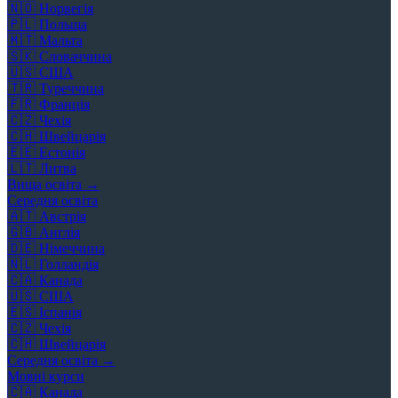
🇳🇴
Норвегія
🇵🇱
Польща
🇲🇹
Мальта
🇸🇰
Словаччина
🇺🇸
США
🇹🇷
Туреччина
🇫🇷
Франція
🇨🇿
Чехія
🇨🇭
Швейцарія
🇪🇪
Естонія
🇱🇹
Литва
Вища освіта →
Середня освіта
🇦🇹
Австрія
🇬🇧
Англія
🇩🇪
Німеччина
🇳🇱
Голландія
🇨🇦
Канада
🇺🇸
США
🇪🇸
Іспанія
🇨🇿
Чехія
🇨🇭
Швейцарія
Середня освіта →
Мовні курси
🇨🇦
Канада