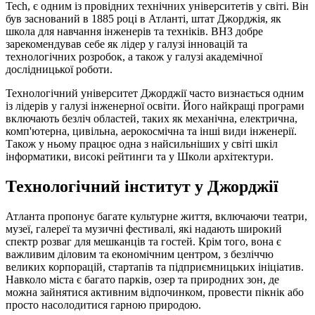
Tech, є одним із провідних технічних університетів у світі. Він
був заснований в 1885 році в Атланті, штат Джорджія, як
школа для навчання інженерів та техніків. ВНЗ добре
зарекомендував себе як лідер у галузі інновацій та
технологічних розробок, а також у галузі академічної
дослідницької роботи.
Технологічний університет Джорджії часто визнається одним
із лідерів у галузі інженерної освіти. Його найкращі програми
включають безліч областей, таких як механічна, електрична,
комп'ютерна, цивільна, аерокосмічна та інші види інженерії.
Також у ньому працює одна з найсильніших у світі шкіл
інформатики, високі рейтинги та у Школи архітектури.
Технологічний інститут у Джорджії
Атланта пропонує багате культурне життя, включаючи театри,
музеї, галереї та музичні фестивалі, які надають широкий
спектр розваг для мешканців та гостей. Крім того, вона є
важливим діловим та економічним центром, з безліччю
великих корпорацій, стартапів та підприємницьких ініціатив.
Навколо міста є багато парків, озер та природних зон, де
можна зайнятися активним відпочинком, провести пікнік або
просто насолодитися гарною природою.