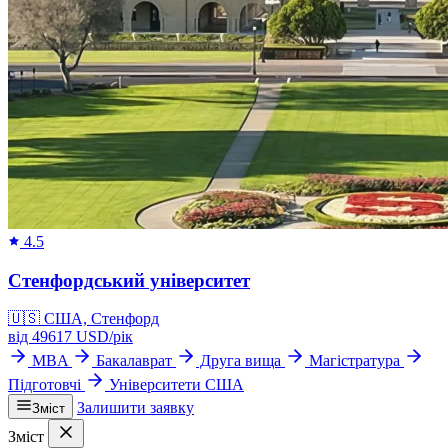
4.5
Стенфордський університет
🇺🇸
США, Стенфорд
від
49617
USD/
рік
MBA
Бакалаврат
Друга вища
Магістратура
Підготовчі
Університети США
Залишити заявку
Зміст
Зміст