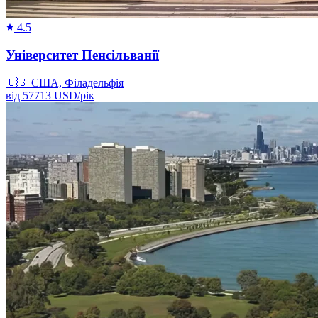
4.5
Університет Пенсільванії
🇺🇸
США, Філадельфія
від
57713
USD/
рік