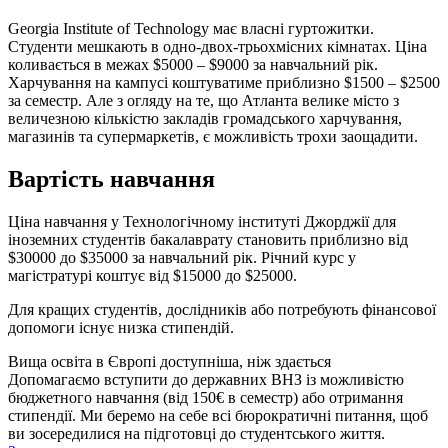
Georgia Institute of Technology має власні гуртожитки.
Студенти мешкають в одно-двох-трьохмісних кімнатах. Ціна
коливається в межах $5000 – $9000 за навчальний рік.
Харчування на кампусі коштуватиме приблизно $1500 – $2500
за семестр. Але з огляду на те, що Атланта велике місто з
величезною кількістю закладів громадського харчування,
магазинів та супермаркетів, є можливість трохи заощадити.
Вартість навчання
Ціна навчання у Технологічному інституті Джорджії для
іноземних студентів бакалаврату становить приблизно від
$30000 до $35000 за навчальний рік. Річний курс у
магістратурі коштує від $15000 до $25000.
Для кращих студентів, дослідників або потребують фінансової
допомоги існує низка стипендій.
Вища освіта в Європі доступніша, ніж здається
Допомагаємо вступити до державних ВНЗ із можливістю
бюджетного навчання (від 150€ в семестр) або отримання
стипендії. Ми беремо на себе всі бюрократичні питання, щоб
ви зосередилися на підготовці до студентського життя.