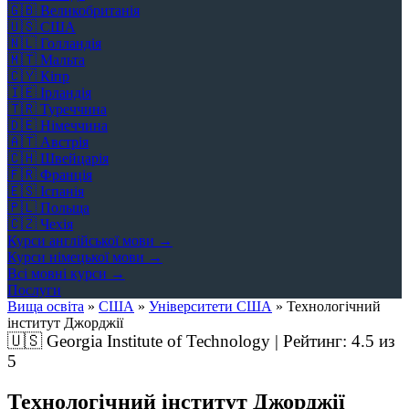
🇬🇧
Великобританія
🇺🇸
США
🇳🇱
Голландія
🇲🇹
Мальта
🇨🇾
Кіпр
🇮🇪
Ірландія
🇹🇷
Туреччина
🇩🇪
Німеччина
🇦🇹
Австрія
🇨🇭
Швейцарія
🇫🇷
Франція
🇪🇸
Іспанія
🇵🇱
Польща
🇨🇿
Чехія
Курси англійської мови →
Курси німецької мови →
Всі мовні курси →
Послуги
Вища освіта
»
США
»
Університети США
»
Технологічний
інститут Джорджії
🇺🇸
Georgia Institute of Technology | Рейтинг:
4.5
из
5
Технологічний інститут Джорджії