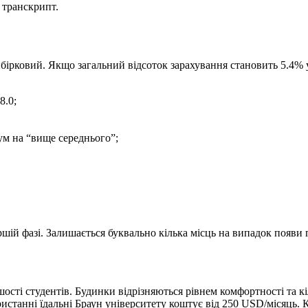
у транскрипт.
ірковий. Якщо загальний відсоток зарахування становить 5.4% у
8.0;
ум на “вище середнього”;
шій фазі. Залишається буквально кілька місць на випадок появи г
шості студентів. Будинки відрізняються рівнем комфортності та к
истанні їдальні Браун університету коштує від 250 USD/місяць.