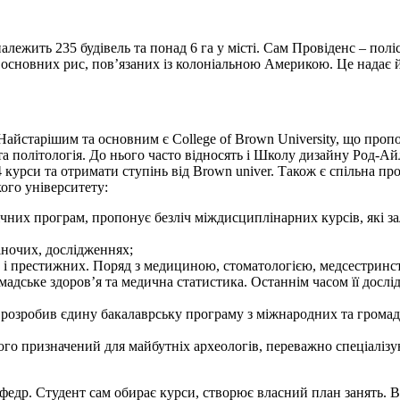
лежить 235 будівель та понад 6 га у місті. Сам Провіденс – полі
 основних рис, пов’язаних із колоніальною Америкою. Це надає й
 Найстарішим та основним є College of Brown University, що проп
та політологія. До нього часто відносять і Школу дизайну Род-Ай
 4 курси та отримати ступінь від Brown univer. Також є спільна
кого університету:
чних програм, пропонує безліч міждисциплінарних курсів, які за
ночих, дослідженнях;
і престижних. Поряд з медициною, стоматологією, медсестринств
адське здоров’я та медична статистика. Останнім часом її дослі
 розробив єдину бакалаврську програму з міжнародних та громад
ого призначений для майбутніх археологів, переважно спеціалізують
афедр. Студент сам обирає курси, створює власний план занять. 