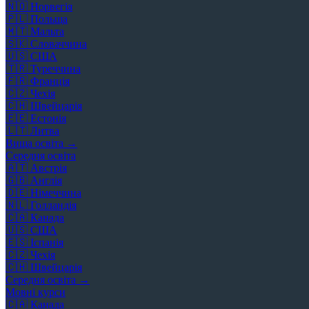
🇳🇴
Норвегія
🇵🇱
Польща
🇲🇹
Мальта
🇸🇰
Словаччина
🇺🇸
США
🇹🇷
Туреччина
🇫🇷
Франція
🇨🇿
Чехія
🇨🇭
Швейцарія
🇪🇪
Естонія
🇱🇹
Литва
Вища освіта →
Середня освіта
🇦🇹
Австрія
🇬🇧
Англія
🇩🇪
Німеччина
🇳🇱
Голландія
🇨🇦
Канада
🇺🇸
США
🇪🇸
Іспанія
🇨🇿
Чехія
🇨🇭
Швейцарія
Середня освіта →
Мовні курси
🇨🇦
Канада