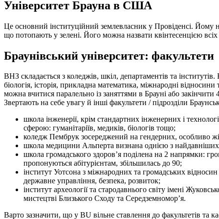
Університет Брауна в США
Це основний інституційний землевласник у Провіденсі. Йому на
що потопають у зелені. Його можна назвати квінтесенцією всіх
Браунівський університет: факультети
ВНЗ складається з коледжів, шкіл, департаментів та інститутів.
біологія, історія, прикладна математика, міжнародні відносини 
можна вчитися паралельно із заняттями в Брауні або закінчити
Звертають на себе увагу й інші факультети / підрозділи Браунсь
школа інженерії, крім стандартних інженерних і технологі
сферою: гуманітаріїв, медиків, біологів тощо;
коледж Пембрук зосереджений на гендерних, особливо жі
школа медицини Альперта визнана однією з найдавніших 
школа громадського здоров’я поділена на 2 напрямки: гром
пропонуються абітурієнтам, збільшилась до 90;
інститут Уотсона з міжнародних та громадських відносин
державне управління, безпека, розвиток;
інститут археології та стародавнього світу імені Жуковськ
мистецтві Близького Сходу та Середземномор’я.
Варто зазначити, що у BU вільне ставлення до факультетів та к