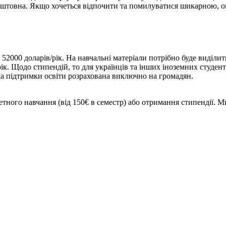
зкоштовна. Якщо хочеться відпочити та помилуватися шикарною, 
дає 52000 доларів/рік. На навчальні матеріали потрібно буде ви
а рік. Щодо стипендій, то для українців та інших іноземних студе
а підтримки освіти розрахована виключно на громадян.
ого навчання (від 150€ в семестр) або отримання стипендії. Ми