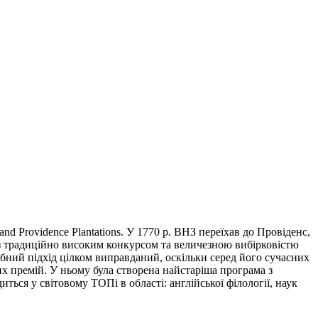
 and Providence Plantations. У 1770 р. ВНЗ переїхав до Провіденс,
із традиційно високим конкурсом та величезною вибірковістю
дібний підхід цілком виправданий, оскільки серед його сучасних
вих премій. У ньому була створена найстаріша програма з
ься у світовому ТОПі в області: англійської філології, наук