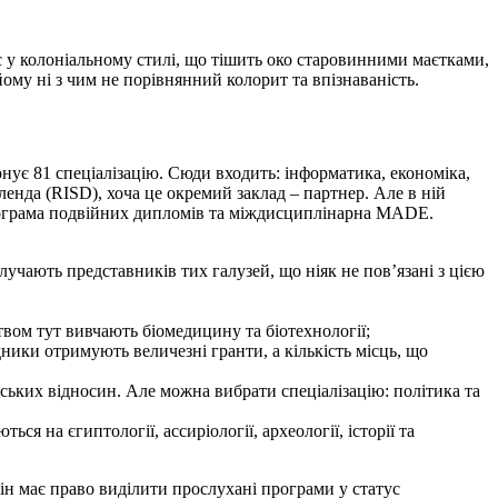
с у колоніальному стилі, що тішить око старовинними маєтками,
ому ні з чим не порівнянний колорит та впізнаваність.
онує 81 спеціалізацію. Сюди входить: інформатика, економіка,
ленда (RISD), хоча це окремий заклад – партнер. Але в ній
 програма подвійних дипломів та міждисциплінарна MADE.
лучають представників тих галузей, що ніяк не пов’язані з цією
ом тут вивчають біомедицину та біотехнології;
дники отримують величезні гранти, а кількість місць, що
ських відносин. Але можна вибрати спеціалізацію: політика та
ся на єгиптології, ассиріології, археології, історії та
Він має право виділити прослухані програми у статус