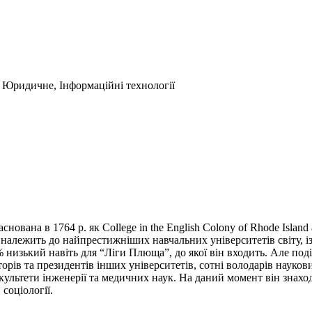
, Юридичне, Інформаційні технології
снована в 1764 р. як College in the English Colony of Rhode Island
 належить до найпрестижніших навчальних університетів світу, 
5% низький навіть для “Ліги Плюща”, до якої він входить. Але по
торів та президентів інших університетів, сотні володарів науко
ьтети інженерії та медичних наук. На даний момент він знаходит
соціології.