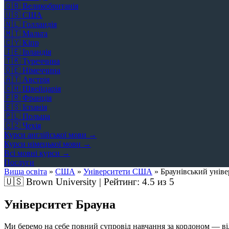
🇬🇧
Великобританія
🇺🇸
США
🇳🇱
Голландія
🇲🇹
Мальта
🇨🇾
Кіпр
🇮🇪
Ірландія
🇹🇷
Туреччина
🇩🇪
Німеччина
🇦🇹
Австрія
🇨🇭
Швейцарія
🇫🇷
Франція
🇪🇸
Іспанія
🇵🇱
Польща
🇨🇿
Чехія
Курси англійської мови →
Курси німецької мови →
Всі мовні курси →
Послуги
Вища освіта
»
США
»
Університети США
»
Браунівський уніве
🇺🇸
Brown University | Рейтинг:
4.5
из 5
Університет Брауна
Ми беремо на себе повний супровід навчання за кордоном — від 