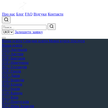
Про нас
Блог
FAQ
Відгуки
Контакти
Залишити заявку
Вища освіта
Середня освіта
Мовні курси
Послуги
Вища освіта
🇦🇺
Австралія
🇦🇹
Австрія
🇬🇧
Британія
🇩🇪
Німеччина
🇳🇱
Голландія
🇬🇷
Греція
🇩🇰
Данія
🇮🇪
Ірландія
🇪🇸
Іспанія
🇮🇹
Італія
🇨🇦
Канада
🇨🇾
Кіпр
🇵🇹
Португалія
🇳🇿
Нова Зеландія