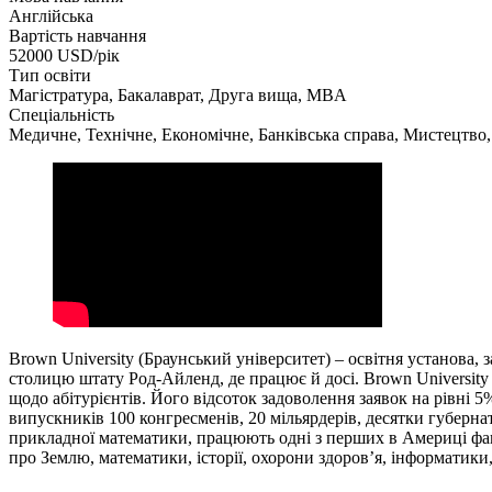
Англійська
Вартість навчання
52000
USD/рік
Тип освіти
Магістратура, Бакалаврат, Друга вища, MBA
Спеціальність
Медичне, Технічне, Економічне, Банківська справа, Мистецтво
Brown University (Браунський університет) – освітня установа, за
столицю штату Род-Айленд, де працює й досі. Brown University
щодо абітурієнтів. Його відсоток задоволення заявок на рівні 
випускників 100 конгресменів, 20 мільярдерів, десятки губерна
прикладної математики, працюють одні з перших в Америці факул
про Землю, математики, історії, охорони здоров’я, інформатики, 