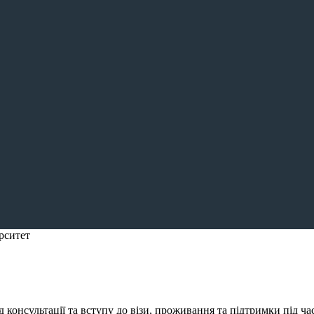
рситет
консультації та вступу до візи, проживання та підтримки під ча