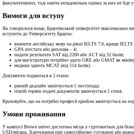
факультативних, тоді навіть незадовільна оцінка за них не йде 
Вимоги для вступу
Як говорилося вище, Браунівський університет максимально виб
вступити до Університету Брауна:
вивчити англійську мову на рівні IELTS 7.0, краще IELTS 
GPA атестата або диплома – 4;
надати результати SAT від 2200 або ACT від 32 балів;
для магістратури потрібно здати GRE або GMAT як мінім
медики здають MCAT (від 514 балів).
Документи подаються в 2 етапи:
ранній дедлайн закінчується 1 листопада;
пізній термін подачі документів закінчується 1 січня.
Враховуйте, що на потрібні професії прийом закінчується на пер
Умови проживання
У кампусі Brown univer достатньо місць у гуртожитках для біль
USD/місяць. Харчування при самостійному готуванні або викор