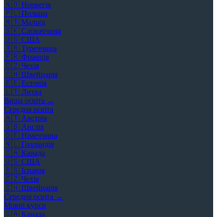
🇳🇴
Норвегія
🇵🇱
Польща
🇲🇹
Мальта
🇸🇰
Словаччина
🇺🇸
США
🇹🇷
Туреччина
🇫🇷
Франція
🇨🇿
Чехія
🇨🇭
Швейцарія
🇪🇪
Естонія
🇱🇹
Литва
Вища освіта →
Середня освіта
🇦🇹
Австрія
🇬🇧
Англія
🇩🇪
Німеччина
🇳🇱
Голландія
🇨🇦
Канада
🇺🇸
США
🇪🇸
Іспанія
🇨🇿
Чехія
🇨🇭
Швейцарія
Середня освіта →
Мовні курси
🇨🇦
Канада