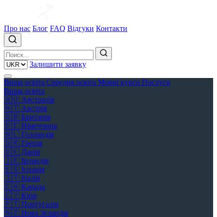
Про нас
Блог
FAQ
Відгуки
Контакти
Залишити заявку
Вища освіта
Середня освіта
Мовні курси
Послуги
Вища освіта
🇦🇺
Австралія
🇦🇹
Австрія
🇬🇧
Британія
🇩🇪
Німеччина
🇳🇱
Голландія
🇬🇷
Греція
🇩🇰
Данія
🇮🇪
Ірландія
🇪🇸
Іспанія
🇮🇹
Італія
🇨🇦
Канада
🇨🇾
Кіпр
🇵🇹
Португалія
🇳🇿
Нова Зеландія