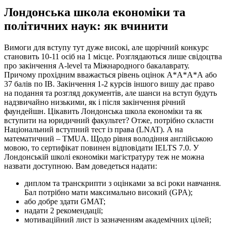
Лондонська школа економіки та
політичних наук: як вчинити
Вимоги для вступу тут дуже високі, але щорічний конкурс
становить 10-11 осіб на 1 місце. Розглядаються лише свідоцтва
про закінчення A-level та Міжнародного бакалаврату.
Причому прохідним вважається рівень оцінок А*А*А*А або
37 балів по IB. Закінчення 1-2 курсів іншого вишу дає право
на подання та розгляд документів, але шанси на вступ будуть
надзвичайно низькими, як і після закінчення річний
фаундейшн. Цікавить Лондонська школа економіки та як
вступити на юридичний факультет? Отже, потрібно скласти
Національний вступний тест із права (LNAT). А на
математичний – TMUA. Щодо рівня володіння англійською
мовою, то сертифікат повинен відповідати IELTS 7.0. У
Лондонській школі економіки магістратуру теж не можна
назвати доступною. Вам доведеться надати:
диплом та транскрипти з оцінками за всі роки навчання.
Бал потрібно мати максимально високий (GPA);
або добре здати GMAT;
надати 2 рекомендації;
мотиваційний лист із зазначенням академічних цілей;