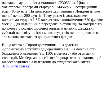
навчальному році, вона становить £23088/рік. Ціна на
магістерські програми стартує з £24456/рік. Реєстраційний
збір – 80 фунтів. На пристойне харчування в Лондоні йтиме
щонайменше 200 фунтів. Тому разом із додатковими
витратами студент LSE витрачатиме щонайменше 630 фунтів/
місяць. Для відмінників передбачено стипендії та матеріальну
допомогу у розмірі щорічної оплати навчання. Державні
субсидії на освіту на іноземних студентів не поширюються,
але можна звертатися до приватних фондів.
Вища освіта в Європі доступніша, ніж здається
Допомагаємо вступити до державних ВНЗ із можливістю
бюджетного навчання (від 150€ в семестр) або отримання
стипендії. Ми беремо на себе всі бюрократичні питання, щоб
ви зосередилися на підготовці до студентського життя.
Залишити заявку