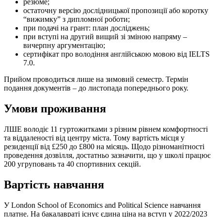
резюме;
остаточну версію дослідницької пропозиції або коротку
“вижимку” з дипломної роботи;
при подачі на грант: план досліджень;
при вступі на другий вищий зі зміною напряму –
вичерпну аргументацію;
сертифікат про володіння англійською мовою від IELTS
7.0.
Прийом проводиться лише на зимовий семестр. Термін
подання документів – до листопада попереднього року.
Умови проживання
ЛШЕ володіє 11 гуртожитками з різним рівнем комфортності
та віддаленості від центру міста. Тому вартість місця у
резиденції від £250 до £800 на місяць. Щодо різноманітності
проведення дозвілля, достатньо зазначити, що у школі працює
200 угруповань та 40 спортивних секцій.
Вартість навчання
У London School of Economics and Political Science навчання
платне. На бакалавраті існує єдина ціна на вступ у 2022/2023