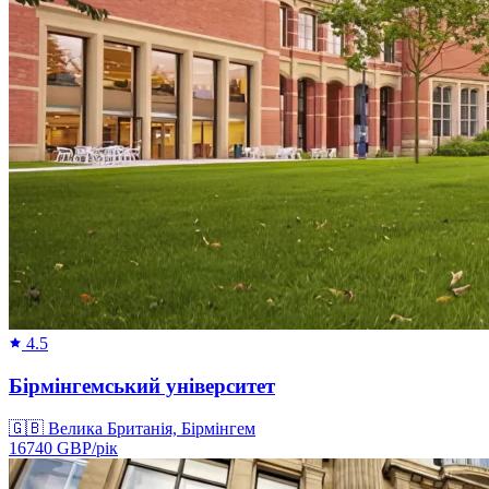
4.5
Бірмінгемський університет
🇬🇧
Велика Британія, Бірмінгем
16740
GBP/
рік