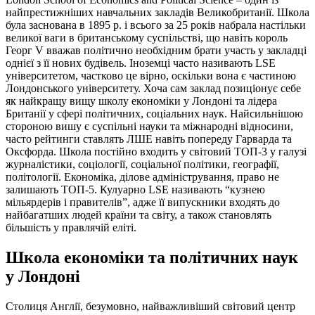
найпрестижніших навчальних закладів Великобританії. Школа
була заснована в 1895 р. і всього за 25 років набрала настільки
великої ваги в британському суспільстві, що навіть король
Георг V вважав політично необхідним брати участь у закладці
однієї з її нових будівель. Іноземці часто називають LSE
університетом, частково це вірно, оскільки вона є частиною
Лондонського університету. Хоча сам заклад позиціонує себе
як найкращу вищу школу економіки у Лондоні та лідера
Британії у сфері політичних, соціальних наук. Найсильнішою
стороною вишу є суспільні науки та міжнародні відносини,
часто рейтинги ставлять ЛШЕ навіть попереду Гарварда та
Оксфорда. Школа постійно входить у світовий ТОП-3 у галузі
журналістики, соціології, соціальної політики, географії,
політології. Економіка, ділове адміністрування, право не
залишають ТОП-5. Кулуарно LSE називають “кузнею
мільярдерів і правителів”, адже її випускники входять до
найбагатших людей країни та світу, а також становлять
більшість у правлячій еліті.
Школа економіки та політичних наук
у Лондоні
Столиця Англії, безумовно, найважливіший світовий центр