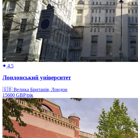
4.5
Лондонський університет
🇬🇧
Велика Британія, Лондон
15600
GBP/
рік