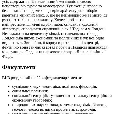
усіх сфер життя. Це величезний мегаполіс зі своєю
неповторною аурою та атмосферою. Тут сконцентровано
безліч загальновідомих шедеврів архітектури та зборів
раритетів минулих епох. А ще це неймовірно живе місто, де
рух не затихає ні на хвилину. Хочете побачити
найпрестижніші нічні клуби, паби, описані в художній
літературі, спробувати справжній віскі? Тоді вам у Лондон.
Незважаючи на величезну кількість навчальних закладів,
Лондонська школа економіки та політичних наук все одно
виділяється. Звичайно, її корпуси розташовані в центрі,
фактично вона займає квартал поруч із Палацом правосуддя,
між вулицею Олдвіч та парковою площею Лінкольнс-Інн-
Філдс.
Факультети
ВНЗ розділений на 22 кафедри/департаменти:
суспільних наук: економіка, політика, філософія;
соціальної політики;
соціальної географії: тут вивчають загальну географію та
економічну географію;
природничих наук: фізика, математика, хімія, біологія,
геологія, екологія, науки про життя, астрономія;
математики та комп’ютерних наук: статистика,