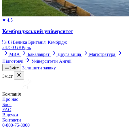
4.5
Кембриджський університет
🇬🇧
Велика Британія, Кембрідж
24750
GBP/
рік
MBA
Бакалаврат
Друга вища
Магістратура
Підготовчі
Університети Англії
Залишити заявку
Зміст
Зміст
Компанія
Про нас
Блог
FAQ
Відгуки
Контакти
0-800-75-8000