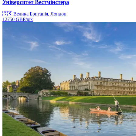
Університет Вестмінстера
🇬🇧
Велика Британія, Лондон
12750
GBP/
рік