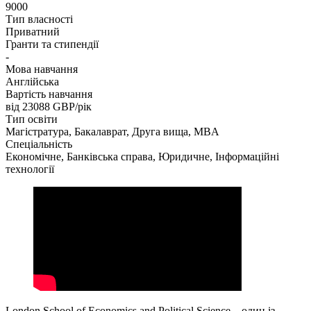
9000
Тип власності
Приватний
Гранти та стипендії
-
Мова навчання
Англійська
Вартість навчання
від 23088
GBP/рік
Тип освіти
Магістратура, Бакалаврат, Друга вища, MBA
Спеціальність
Економічне, Банківська справа, Юридичне, Інформаційні
технології
London School of Economics and Political Science – один із