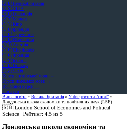
🇬🇧
Великобританія
🇺🇸
США
🇳🇱
Голландія
🇲🇹
Мальта
🇨🇾
Кіпр
🇮🇪
Ірландія
🇹🇷
Туреччина
🇩🇪
Німеччина
🇦🇹
Австрія
🇨🇭
Швейцарія
🇫🇷
Франція
🇪🇸
Іспанія
🇵🇱
Польща
🇨🇿
Чехія
Курси англійської мови →
Курси німецької мови →
Всі мовні курси →
Послуги
Вища освіта
»
Велика Британія
»
Університети Англії
»
Лондонська школа економіки та політичних наук (LSE)
🇬🇧
London School of Economics and Political
Science | Рейтинг:
4.5
из 5
Лондонська школа економіки та