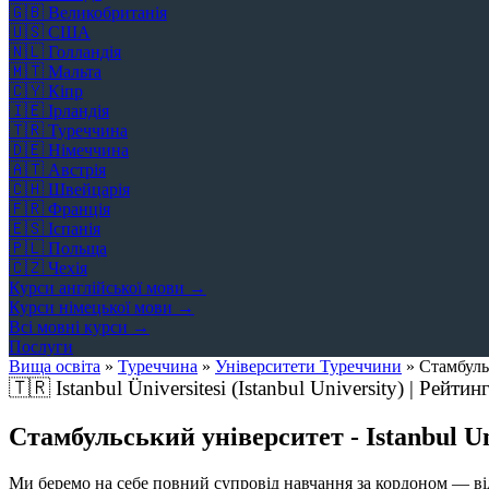
🇬🇧
Великобританія
🇺🇸
США
🇳🇱
Голландія
🇲🇹
Мальта
🇨🇾
Кіпр
🇮🇪
Ірландія
🇹🇷
Туреччина
🇩🇪
Німеччина
🇦🇹
Австрія
🇨🇭
Швейцарія
🇫🇷
Франція
🇪🇸
Іспанія
🇵🇱
Польща
🇨🇿
Чехія
Курси англійської мови →
Курси німецької мови →
Всі мовні курси →
Послуги
Вища освіта
»
Туреччина
»
Університети Туреччини
»
Стамбуль
🇹🇷
Istanbul Üniversitesi (Istanbul University) | Рейтин
Стамбульський університет - Istanbul Un
Ми беремо на себе повний супровід навчання за кордоном — від 