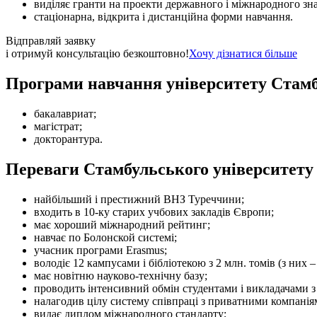
виділяє гранти на проекти державного і міжнародного зн
стаціонарна, відкрита і дистанційна форми навчання.
Відправляй заявку
і отримуй консультацію безкоштовно!
Хочу дізнатися більше
Програми навчання університету Стамб
бакалавриат;
магістрат;
докторантура.
Переваги Стамбульського університету 
найбільший і престижний ВНЗ Туреччини;
входить в 10-ку старих учбових закладів Європи;
має хороший міжнародний рейтинг;
навчає по Болонской системі;
учасник програми Erasmus;
володіє 12 кампусами і бібліотекою з 2 млн. томів (з них –
має новітню науково-технічну базу;
проводить інтенсивний обмін студентами і викладачами з
налагодив цілу систему співпраці з приватними компанія
видає диплом міжнародного стандарту;