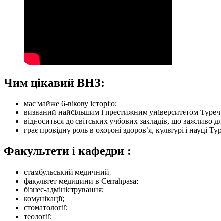
Чим цікавий ВНЗ:
має майже 6-вікову історію;
визнаний найбільшим і престижним університетом Туреч
відноситься до світських учбових закладів, що важливо дл
грає провідну роль в охороні здоров’я, культурі і науці Т
Факультети і кафедри :
стамбульський медичний;
факультет медицини в Cerrahpasa;
бізнес-адміністрування;
комунікації;
стоматології;
теології;