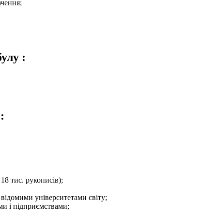
ачення;
улу :
:
 18 тис. рукописів);
 відомими університетами світу;
ми і підприємствами;