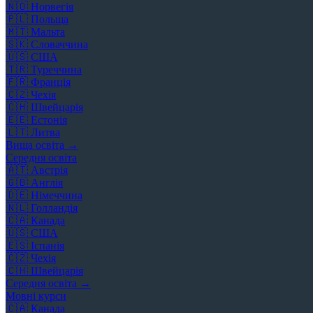
🇳🇴
Норвегія
🇵🇱
Польща
🇲🇹
Мальта
🇸🇰
Словаччина
🇺🇸
США
🇹🇷
Туреччина
🇫🇷
Франція
🇨🇿
Чехія
🇨🇭
Швейцарія
🇪🇪
Естонія
🇱🇹
Литва
Вища освіта →
Середня освіта
🇦🇹
Австрія
🇬🇧
Англія
🇩🇪
Німеччина
🇳🇱
Голландія
🇨🇦
Канада
🇺🇸
США
🇪🇸
Іспанія
🇨🇿
Чехія
🇨🇭
Швейцарія
Середня освіта →
Мовні курси
🇨🇦
Канада