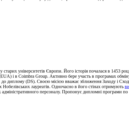
тку старих університетів Європи. Його історія почалася в 1453 р
UA) і в Coimbra Group. Активно бере участь в програмах обміну 
до диплому (DS). Своєю місією вважає зближення Заходу і Сходу
ох Нобелівських лауреатів. Одночасно в його стінах отримують
ви
ік адміністративного персоналу. Пропонує дипломні програми по 