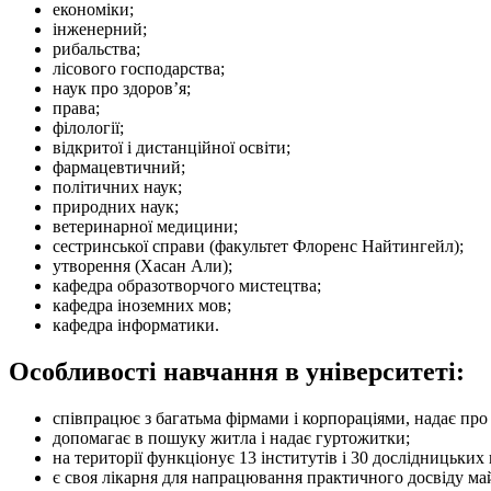
економіки;
інженерний;
рибальства;
лісового господарства;
наук про здоров’я;
права;
філології;
відкритої і дистанційної освіти;
фармацевтичний;
політичних наук;
природних наук;
ветеринарної медицини;
сестринської справи (факультет Флоренс Найтингейл);
утворення (Хасан Али);
кафедра образотворчого мистецтва;
кафедра іноземних мов;
кафедра інформатики.
Особливості навчання в університеті:
співпрацює з багатьма фірмами і корпораціями, надає п
допомагає в пошуку житла і надає гуртожитки;
на території функціонує 13 інститутів і 30 дослідницьких 
є своя лікарня для напрацювання практичного досвіду м