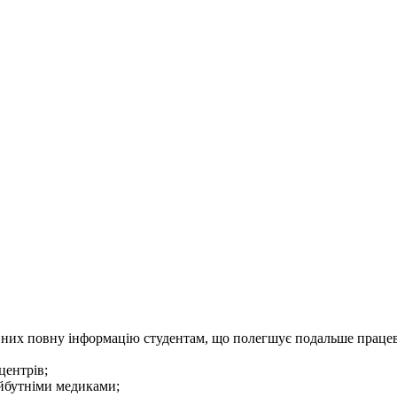
ро них повну інформацію студентам, що полегшує подальше праце
центрів;
айбутніми медиками;