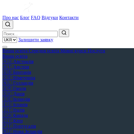
Про нас
Блог
FAQ
Відгуки
Контакти
Залишити заявку
Вища освіта
Середня освіта
Мовні курси
Послуги
Вища освіта
🇦🇺
Австралія
🇦🇹
Австрія
🇬🇧
Британія
🇩🇪
Німеччина
🇳🇱
Голландія
🇬🇷
Греція
🇩🇰
Данія
🇮🇪
Ірландія
🇪🇸
Іспанія
🇮🇹
Італія
🇨🇦
Канада
🇨🇾
Кіпр
🇵🇹
Португалія
🇳🇿
Нова Зеландія