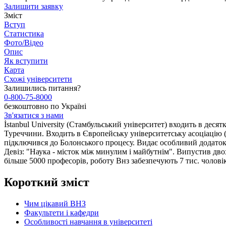
Залишити заявку
Зміст
Вступ
Статистика
Фото/Відео
Опис
Як вступити
Карта
Схожі університети
Залишились питання?
0-800-75-8000
безкоштовно по Україні
Зв'язатися з нами
İstanbul University (Стамбульський університет) входить в деся
Туреччини. Входить в Європейську університетську асоціацію (E
підключився до Болонського процесу. Видає особливий додаток 
Девіз: "Наука - місток між минулим і майбутнім". Випустив дв
більше 5000 професорів, роботу Внз забезпечують 7 тис. чолов
Короткий зміст
Чим цікавий ВНЗ
Факультети і кафедри
Особливості навчання в університеті