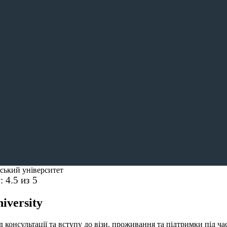
ський університет
г:
4.5
из 5
iversity
консультації та вступу до візи, проживання та підтримки під ча