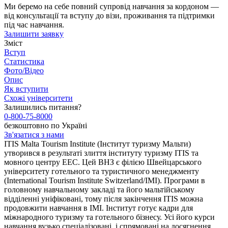
Ми беремо на себе повний супровід навчання за кордоном —
від консультації та вступу до візи, проживання та підтримки
під час навчання.
Залишити заявку
Зміст
Вступ
Статистика
Фото/Відео
Опис
Як вступити
Схожі університети
Залишились питання?
0-800-75-8000
безкоштовно по Україні
Зв'язатися з нами
ITIS Malta Tourism Institute (Інститут туризму Мальти)
утворився в результаті злиття інституту туризму ITIS та
мовного центру EEC. Цей ВНЗ є філією Швейцарського
університету готельного та туристичного менеджменту
(International Tourism Institute Switzerland/IMI). Програми в
головному навчальному закладі та його мальтійському
відділенні уніфіковані, тому після закінчення ITIS можна
продовжити навчання в IMI. Інститут готує кадри для
міжнародного туризму та готельного бізнесу. Усі його курси
навчання вузько спеціалізовані, і спрямовані на досягнення