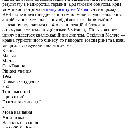
результату в найкоротші терміни. Додатковим бонусом, крім
можливості отримати
вищу освіту на Мальті
саме в цьому
ВНЗ стане вивчення другої іноземної мови та удосконалення
англійської. Схема навчання відрізняється від звичайної.
Навчання поділяється на 4-місячні лекційні блоки та
оплачуване стажування (близько 5 місяців). Після кожного
циклу видається кваліфікаційний диплом. Оскільки Мальта —
країна туристичного бізнесу, то підібрати зовсім різні та цікаві
місця для стажування досить легко.
Країна
Мальта
Місто
Сан-Гванна
Рік заснування
1992
Кількість студентів
750
Тип власності
Приватний
Гранти та стипендії
-
Мова навчання
Англійська
Вартість навчання
від 6000
EUR/рік