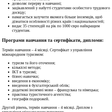
дозволяє перерву в навчанні;
зацікавлений у набутті студентами особистого трудового
досвіду;
намагається залучити якомога більше іноземців, щоб
дізнатися особливості різних країн і національностей;
видає 35 стипендій на рік по 1000 євро найкращим
студентам.
Програми навчання та сертифікати, дипломи:
Термін навчання – 4 місяці. Сертифікат з управління
міжнародним туризмом:
туризм та його оточення;
кількісні методи;
ІКТ в туризмі;
бізнес-навички;
введення в економіку;
введення в бухгалтерський облік;
додаткові іноземні мови – французька та німецька;
практика туристичного агентства;
географія подорожей.
Другий рівень, термін навчання – 4 місяці. Диплом з
управління міжнародним туризмом: