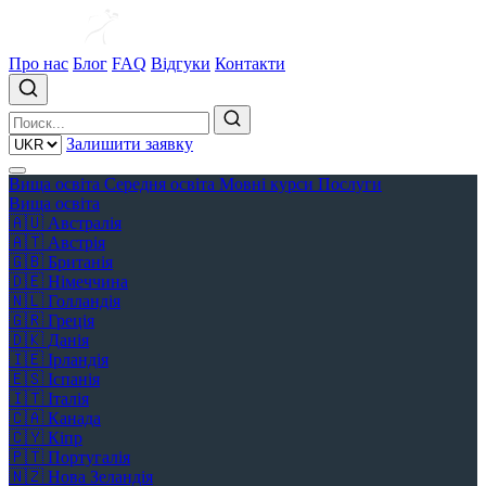
Про нас
Блог
FAQ
Відгуки
Контакти
Залишити заявку
Вища освіта
Середня освіта
Мовні курси
Послуги
Вища освіта
🇦🇺
Австралія
🇦🇹
Австрія
🇬🇧
Британія
🇩🇪
Німеччина
🇳🇱
Голландія
🇬🇷
Греція
🇩🇰
Данія
🇮🇪
Ірландія
🇪🇸
Іспанія
🇮🇹
Італія
🇨🇦
Канада
🇨🇾
Кіпр
🇵🇹
Португалія
🇳🇿
Нова Зеландія