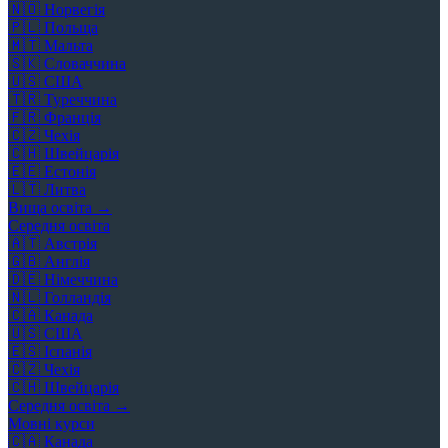
🇳🇴
Норвегія
🇵🇱
Польща
🇲🇹
Мальта
🇸🇰
Словаччина
🇺🇸
США
🇹🇷
Туреччина
🇫🇷
Франція
🇨🇿
Чехія
🇨🇭
Швейцарія
🇪🇪
Естонія
🇱🇹
Литва
Вища освіта →
Середня освіта
🇦🇹
Австрія
🇬🇧
Англія
🇩🇪
Німеччина
🇳🇱
Голландія
🇨🇦
Канада
🇺🇸
США
🇪🇸
Іспанія
🇨🇿
Чехія
🇨🇭
Швейцарія
Середня освіта →
Мовні курси
🇨🇦
Канада