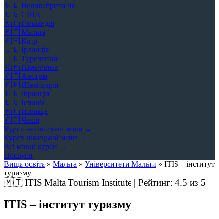
🇬🇧
Великобританія
🇺🇸
США
🇳🇱
Голландія
🇲🇹
Мальта
🇨🇾
Кіпр
🇮🇪
Ірландія
🇹🇷
Туреччина
🇩🇪
Німеччина
🇦🇹
Австрія
🇨🇭
Швейцарія
🇫🇷
Франція
🇪🇸
Іспанія
🇵🇱
Польща
🇨🇿
Чехія
Курси англійської мови →
Курси німецької мови →
Всі мовні курси →
Послуги
Вища освіта
»
Мальта
»
Університети Мальти
»
ITIS – інститут
туризму
🇲🇹
ITIS Malta Tourism Institute | Рейтинг:
4.5
из 5
ITIS – інститут туризму