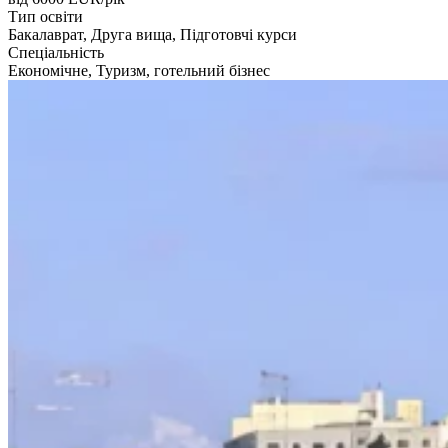
Тип освіти
Бакалаврат, Друга вища, Підготовчі курси
Спеціальність
Економічне, Туризм, готельний бізнес