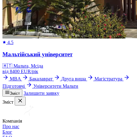
4.5
Мальтійський університет
🇲🇹
Мальта, Мсіда
від
8400
EUR/
рік
MBA
Бакалаврат
Друга вища
Магістратура
Підготовчі
Університети Мальти
Залишити заявку
Зміст
Зміст
Компанія
Про нас
Блог