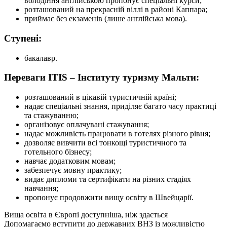
володіння англійською пропонує спеціальні курси;
розташований на прекрасній віллі в районі Каппара;
приймає без екзаменів (лише англійська мова).
Ступені:
бакалавр.
Переваги ITIS – Інституту туризму Мальти:
розташований в цікавій туристичній країні;
надає спеціальні знання, приділяє багато часу практиці
та стажуванню;
організовує оплачувані стажування;
надає можливість працювати в готелях різного рівня;
дозволяє вивчити всі тонкощі туристичного та
готельного бізнесу;
навчає додатковим мовам;
забезпечує мовну практику;
видає дипломи та сертифікати на різних стадіях
навчання;
пропонує продовжити вищу освіту в Швейцарії.
Вища освіта в Європі доступніша, ніж здається
Допомагаємо вступити до державних ВНЗ із можливістю