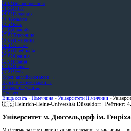
🇬🇧
Великобританія
🇺🇸
США
🇳🇱
Голландія
🇲🇹
Мальта
🇨🇾
Кіпр
🇮🇪
Ірландія
🇹🇷
Туреччина
🇩🇪
Німеччина
🇦🇹
Австрія
🇨🇭
Швейцарія
🇫🇷
Франція
🇪🇸
Іспанія
🇵🇱
Польща
🇨🇿
Чехія
Курси англійської мови →
Курси німецької мови →
Всі мовні курси →
Послуги
Вища освіта
»
Німеччина
»
Університети Німеччини
»
Універси
🇩🇪
Heinrich-Heine-Universität Düsseldorf | Рейтинг:
4
Університет м. Дюссельдорф ім. Генріха
Ми беремо на себе повний супровід навчання за кордоном — від 