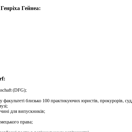
Генріха Гейнеа:
rf:
schaft (DFG);
факультеті близько 100 практикуючих юристів, прокурорів, судд
узі;
чині для випускників;
імецького права;