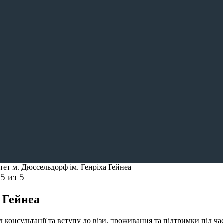
тет м. Дюссельдорф ім. Генріха Гейнеа
.5
из 5
 Гейнеа
консультації та вступу до візи, проживання та підтримки під ча