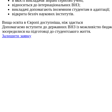
в якості викладачів зібрані серйозні учені;
відноситься до інтернаціональних ВНЗ;
викладачі допомагають іноземним студентам в адаптації;
відкрита безліч наукових інститутів.
Вища освіта в Європі доступніша, ніж здається
Допомагаємо вступити до державних ВНЗ із можливістю бюджетн
зосередилися на підготовці до студентського життя.
Залишити заявку