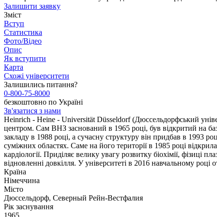
Залишити заявку
Зміст
Вступ
Статистика
Фото/Відео
Опис
Як вступити
Карта
Схожі університети
Залишились питання?
0-800-75-8000
безкоштовно по Україні
Зв'язатися з нами
Heinrich - Heine - Universität Düsseldorf (Дюссельдорфський ун
центром. Сам ВНЗ заснований в 1965 році, був відкритий на базі
закладу в 1988 році, а сучасну структуру він придбав в 1993 ро
суміжних областях. Саме на його території в 1985 році відкрилася
кардіології. Приділяє велику увагу розвитку біохімії, фізиці пл
відновленні довкілля. У університеті в 2016 навчальному році
Країна
Німеччина
Місто
Дюссельдорф, Северный Рейн-Вестфалия
Рік заснування
1965