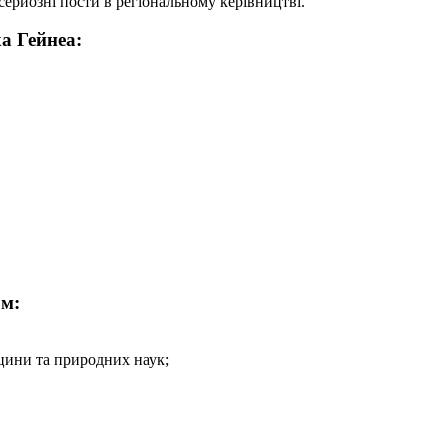
ерйозні пости в регіональному керівництві.
а Гейнеа:
ом:
ицини та природних наук;