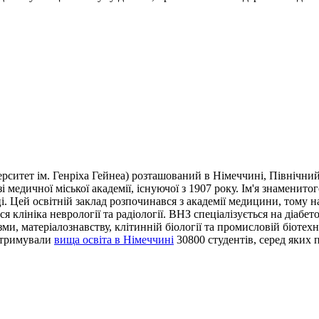
іверситет ім. Генріха Гейнеа) розташований в Німеччині, Північни
 медичної міської академії, існуючої з 1907 року. Ім'я знаменит
ці. Цей освітній заклад розпочинався з академії медицини, тому 
 клініка неврології та радіології. ВНЗ спеціалізується на діабето
азми, матеріалознавству, клітинній біології та промисловій біоте
 отримували
вища освіта в Німеччині
30800 студентів, серед яких