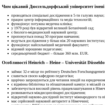
Чим цікавий Дюссельдорфський університет імені 
проводяться спеціальні дослідження в 5-ти галузях науки;
працює центр інформаційних та медіа технологій;
функціонує потужна медична клініка;
у 1979 році був відкритий великий Ботанічний сад;
є биолого-медицинский науковий центр;
пропонується понад 50 програм навчання;
ведуться дослідження у більш ніж 20 наукових інститутах;
функціонує найсильніший медичний факультет;
відомий хорошими педагогами;
середньорічний бюджет – більше 360 млн. EUR.
Особливості Heinrich – Heine – Universität Düsseldo
займає 32-е місце по рейтингу Deutschen Forschungsgemein
славиться своєю кафедрою педагогіки;
щорічно запрошуються для читання лекцій на юридичному 
є відмінна бібліотека та облаштований кампус в міській см
забезпечується високий рівень працевлаштування в Німеч
розвиваються міждисциплінарні дослідження;
відкритий науково-дослідний інститут міжнародного та н
має серйозний науковий авторитет в Німеччині;