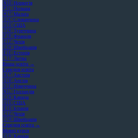
🇳🇴
Норвегія
🇵🇱
Польща
🇲🇹
Мальта
🇸🇰
Словаччина
🇺🇸
США
🇹🇷
Туреччина
🇫🇷
Франція
🇨🇿
Чехія
🇨🇭
Швейцарія
🇪🇪
Естонія
🇱🇹
Литва
Вища освіта →
Середня освіта
🇦🇹
Австрія
🇬🇧
Англія
🇩🇪
Німеччина
🇳🇱
Голландія
🇨🇦
Канада
🇺🇸
США
🇪🇸
Іспанія
🇨🇿
Чехія
🇨🇭
Швейцарія
Середня освіта →
Мовні курси
🇨🇦
Канада