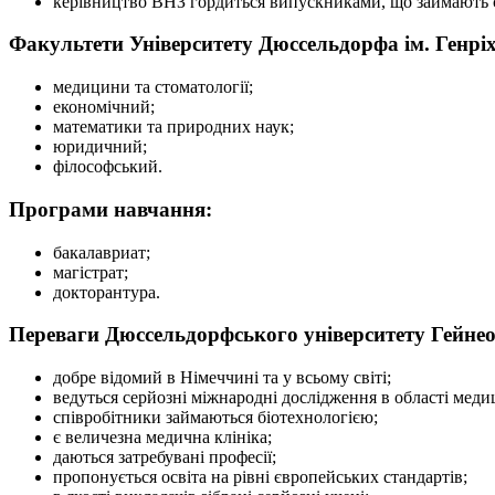
керівництво ВНЗ гордиться випускниками, що займають с
Факультети Університету Дюссельдорфа ім. Генріх
медицини та стоматології;
економічний;
математики та природних наук;
юридичний;
філософський.
Програми навчання:
бакалавриат;
магістрат;
докторантура.
Переваги Дюссельдорфського університету Гейне
добре відомий в Німеччині та у всьому світі;
ведуться серйозні міжнародні дослідження в області мед
співробітники займаються біотехнологією;
є величезна медична клініка;
даються затребувані професії;
пропонується освіта на рівні європейських стандартів;