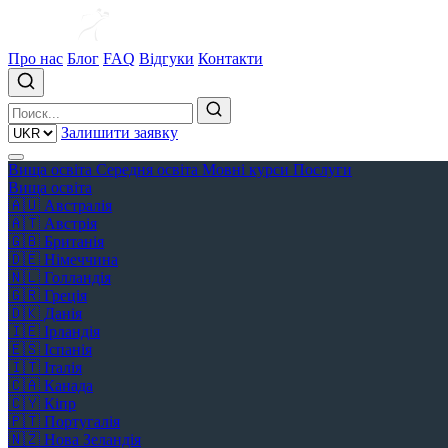
Про нас
Блог
FAQ
Відгуки
Контакти
Залишити заявку
Вища освіта
Середня освіта
Мовні курси
Послуги
Вища освіта
🇦🇺
Австралія
🇦🇹
Австрія
🇬🇧
Британія
🇩🇪
Німеччина
🇳🇱
Голландія
🇬🇷
Греція
🇩🇰
Данія
🇮🇪
Ірландія
🇪🇸
Іспанія
🇮🇹
Італія
🇨🇦
Канада
🇨🇾
Кіпр
🇵🇹
Португалія
🇳🇿
Нова Зеландія