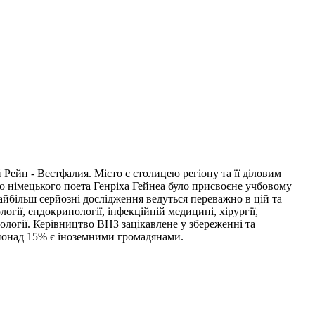
й Рейн - Вестфалия. Місто є столицею регіону та її діловим
ого німецького поета Генріха Гейнеа було присвоєне учбовому
найбільш серйозні дослідження ведуться переважно в цій та
логії, ендокринології, інфекційній медицині, хірургії,
хнології. Керівництво ВНЗ зацікавлене у збереженні та
 понад 15% є іноземними громадянами.