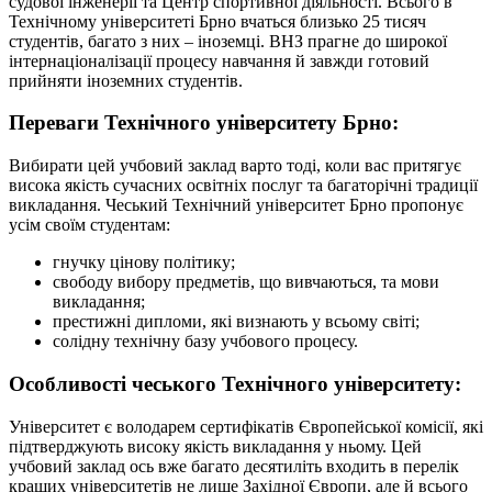
судової інженерії та Центр спортивної діяльності. Всього в
Технічному університеті Брно вчаться близько 25 тисяч
студентів, багато з них – іноземці. ВНЗ прагне до широкої
інтернаціоналізації процесу навчання й завжди готовий
прийняти іноземних студентів.
Переваги Технічного університету Брно:
Вибирати цей учбовий заклад варто тоді, коли вас притягує
висока якість сучасних освітніх послуг та багаторічні традиції
викладання. Чеський Технічний університет Брно пропонує
усім своїм студентам:
гнучку цінову політику;
свободу вибору предметів, що вивчаються, та мови
викладання;
престижні дипломи, які визнають у всьому світі;
солідну технічну базу учбового процесу.
Особливості чеського Технічного університету:
Університет є володарем сертифікатів Європейської комісії, які
підтверджують високу якість викладання у ньому. Цей
учбовий заклад ось вже багато десятиліть входить в перелік
кращих університетів не лише Західної Європи, але й всього