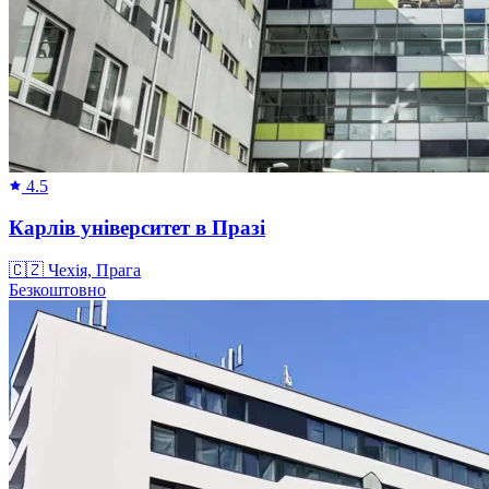
4.5
Карлів університет в Празі
🇨🇿
Чехія, Прага
Безкоштовно