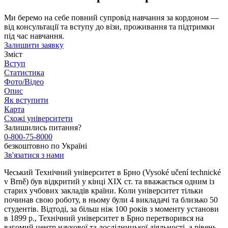
Ми беремо на себе повний супровід навчання за кордоном —
від консультації та вступу до візи, проживання та підтримки
під час навчання.
Залишити заявку
Зміст
Вступ
Статистика
Фото/Відео
Опис
Як вступити
Карта
Схожі університети
Залишились питання?
0-800-75-8000
безкоштовно по Україні
Зв'язатися з нами
Чеський Технічний університет в Брно (Vysoké učení technické
v Brně) був відкритий у кінці XIX ст. та вважається одним із
старих учбових закладів країни. Коли університет тільки
починав свою роботу, в ньому були 4 викладачі та близько 50
студентів. Відтоді, за більш ніж 100 років з моменту установи
в 1899 р., Технічний університет в Брно перетворився на
вагомий центр наукової та дослідницької діяльності, а рівень