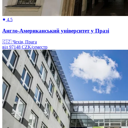
4.5
Англо-Американський університет у Празі
🇨🇿
Чехія, Прага
від
97148
CZK/
семестр