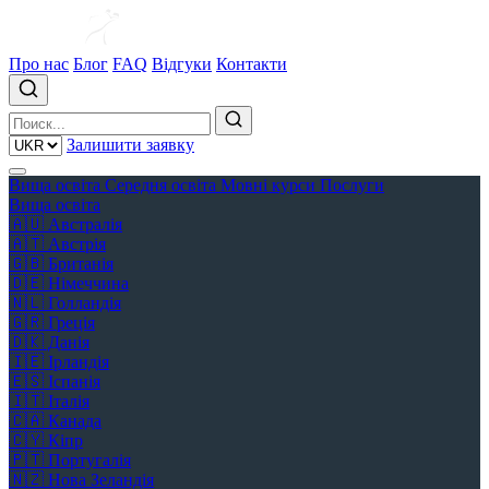
Про нас
Блог
FAQ
Відгуки
Контакти
Залишити заявку
Вища освіта
Середня освіта
Мовні курси
Послуги
Вища освіта
🇦🇺
Австралія
🇦🇹
Австрія
🇬🇧
Британія
🇩🇪
Німеччина
🇳🇱
Голландія
🇬🇷
Греція
🇩🇰
Данія
🇮🇪
Ірландія
🇪🇸
Іспанія
🇮🇹
Італія
🇨🇦
Канада
🇨🇾
Кіпр
🇵🇹
Португалія
🇳🇿
Нова Зеландія