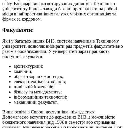
світу. Володарі високо котируваних дипломів Технічного
університету Брно – завжди бажані претенденти на робочі
місця в найпрестижніших галузях у різних організаціях та
фірмах за кордоном.
Факультети:
Як і у багатьох інших ВНЗ, система навчання в Технічному
університеті дозволяє вибирати ряд предметів факультативно
разом з обов’язковими. У університеті зараз працюють
наступні факультети:
архітектурний;
хімічний;
образотворчих мистецтв;
електротехніки та зв’язків;
цивільній інженерії;
бізнесу та менеджменту;
інформаційних технологій;
механічний факультет.
Вища освіта в Європі доступніша, ніж здається
Допомагаємо вступити до державних ВНЗ із можливістю
бюджетного навчання (від 150€ в семестр) або отримання
стипендії. Ми беремо на себе всі бюрократичні питання, щоб