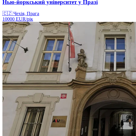
Нью-йоркський університет у Празі
🇨🇿
Чехія, Прага
10000
EUR/
рік