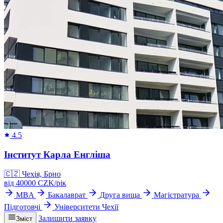
4.5
Інститут Карла Енгліша
🇨🇿
Чехія, Брно
від
40000
CZK/
рік
MBA
Бакалаврат
Друга вища
Магістратура
Підготовчі
Університети Чехії
Залишити заявку
Зміст