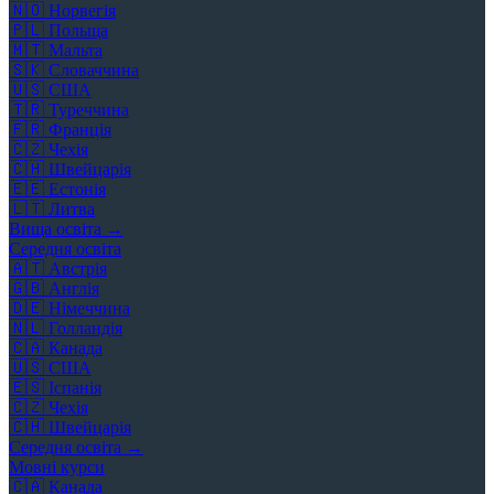
🇳🇴
Норвегія
🇵🇱
Польща
🇲🇹
Мальта
🇸🇰
Словаччина
🇺🇸
США
🇹🇷
Туреччина
🇫🇷
Франція
🇨🇿
Чехія
🇨🇭
Швейцарія
🇪🇪
Естонія
🇱🇹
Литва
Вища освіта →
Середня освіта
🇦🇹
Австрія
🇬🇧
Англія
🇩🇪
Німеччина
🇳🇱
Голландія
🇨🇦
Канада
🇺🇸
США
🇪🇸
Іспанія
🇨🇿
Чехія
🇨🇭
Швейцарія
Середня освіта →
Мовні курси
🇨🇦
Канада