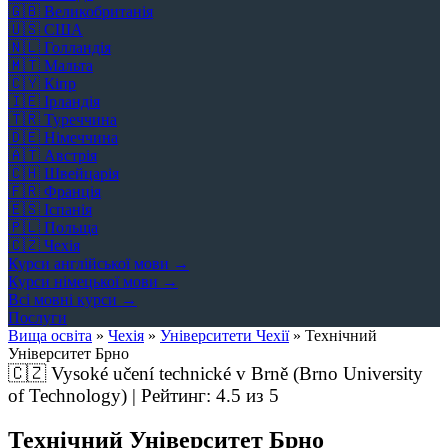
🇬🇧
Великобританія
🇺🇸
США
🇳🇱
Голландія
🇲🇹
Мальта
🇨🇾
Кіпр
🇮🇪
Ірландія
🇹🇷
Туреччина
🇩🇪
Німеччина
🇦🇹
Австрія
🇨🇭
Швейцарія
🇫🇷
Франція
🇪🇸
Іспанія
🇵🇱
Польща
🇨🇿
Чехія
Курси англійської мови →
Курси німецької мови →
Всі мовні курси →
Послуги
Вища освіта
»
Чехія
»
Університети Чехії
»
Технічний
Університет Брно
🇨🇿
Vysoké učení technické v Brně (Brno University
of Technology) | Рейтинг:
4.5
из 5
Технічний Університет Брно